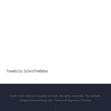
Tweets by SchiroTheBabe
Tutti i testi sono di Riccardo Schiroli. All rights reserved. Per contatti:
info@riccardoschiroli.com Theme of
Rigorous Themes