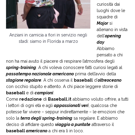
curiosità dai
luoghi dove le
squadre di
Major
si
allenano in vista
Anziani in camicia a fiori in servizio negli
dell’
opening
stadi: siamo in Florida a marzo
day
Abbiamo
pensato a chi
non ha mai avuto il piacere di respirare l’atmosfera degli
spring-training
. A chi voleva conoscere fatti curiosi legati al
passatempo nazionale americano
prima dell’avvio della
stagione regolare
. A chi osserva il
baseball
d’
oltreoceano
con occhio stupito e attento. A chi piace leggere storie di
baseball
e di
campioni
.
Come
redazione
di
Baseball.it
abbiamo voluto offrire, a tutti
i lettori di ogni età e agli
appassionati veri
, qualcosa che
potesse far vivere – seppur indirettamente – le emozioni che
solo la
terra degli spring-training
sa regalare. E abbiamo
deciso di affidare questo
viaggio a puntate
attraverso il
baseball
americano
a chi era lì in loco.