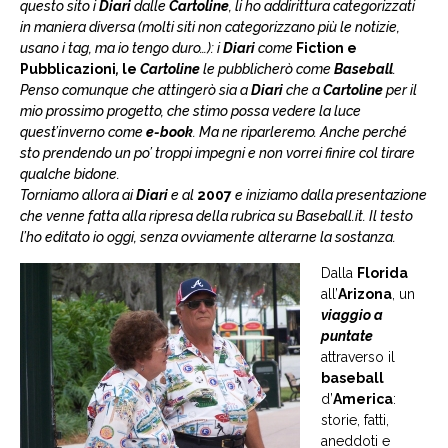
questo sito i
Diari
dalle
Cartoline
, li ho addirittura categorizzati
in maniera diversa (molti siti non categorizzano più le notizie,
usano i tag, ma io tengo duro…): i
Diari
come
Fiction e
Pubblicazioni
,
le
Cartoline
le pubblicherò come
Baseball
.
Penso comunque che attingerò sia a
Diari
che a
Cartoline
per il
mio prossimo progetto, che stimo possa vedere la luce
quest’inverno come
e-book
. Ma ne riparleremo. Anche perché
sto prendendo un po’ troppi impegni e non vorrei finire col tirare
qualche bidone.
Torniamo allora ai
Diari
e al
2007
e iniziamo dalla presentazione
che venne fatta alla ripresa della rubrica su Baseball.it. Il testo
l’ho editato io oggi, senza ovviamente alterarne la sostanza.
Dalla
Florida
all’
Arizona
, un
viaggio a
puntate
attraverso il
baseball
d’
America
:
storie, fatti,
aneddoti e