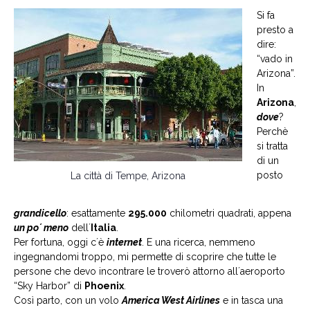
Si fa
presto a
dire:
“vado in
Arizona”.
In
Arizona
,
dove
?
Perchè
si tratta
di un
posto
La città di Tempe, Arizona
grandicello
: esattamente
295.000
chilometri quadrati, appena
un po´ meno
dell´
Italia
.
Per fortuna, oggi c´è
internet
. E una ricerca, nemmeno
ingegnandomi troppo, mi permette di scoprire che tutte le
persone che devo incontrare le troverò attorno all´aeroporto
“Sky Harbor” di
Phoenix
.
Così parto, con un volo
America West Airlines
e in tasca una