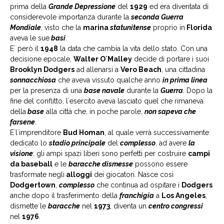
prima della
Grande Depressione
del
1929
ed era diventata di
considerevole importanza durante la
seconda Guerra
Mondiale
, visto che la
marina
statunitense
proprio in
Florida
aveva le sue
basi
.
E´ però il
1948
la data che cambia la vita dello stato. Con una
decisione epocale,
Walter O´Malley
decide di portare i suoi
Brooklyn Dodgers
ad allenarsi a
Vero Beach
, una cittadina
sonnacchiosa
che aveva vissuto qualche anno
in prima linea
per la presenza di una
base navale
durante la
Guerra
. Dopo la
fine del conflitto, l´esercito aveva lasciato quel che rimaneva
della
base
alla città che, in poche parole,
non sapeva che
farsene
.
E´l´imprenditore
Bud Homan
, al quale verrà successivamente
dedicato lo
stadio principale
del
complesso
, ad avere
la
visione
: gli ampi spazi liberi sono perfetti per costruire
campi
da baseball
e le
baracche dismesse
possono essere
trasformate negli
alloggi
dei giocatori. Nasce così
Dodgertown
,
complesso
che continua ad ospitare i
Dodgers
anche dopo il trasferimento della
franchigia
a
Los Angeles
,
dismette le
baracche
nel
1973
, diventa un
centro congressi
nel
1976
.