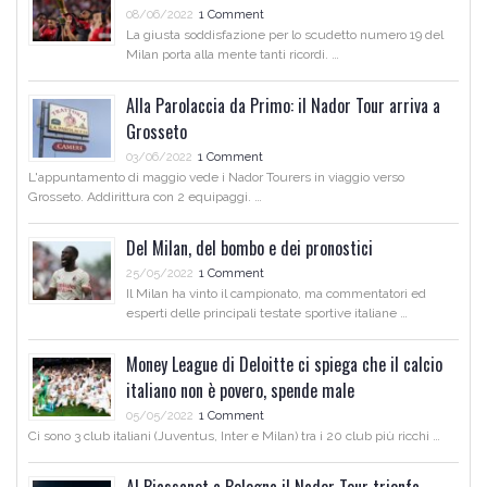
08/06/2022
1 Comment
La giusta soddisfazione per lo scudetto numero 19 del
Milan porta alla mente tanti ricordi. …
Alla Parolaccia da Primo: il Nador Tour arriva a
Grosseto
03/06/2022
1 Comment
L'appuntamento di maggio vede i Nador Tourers in viaggio verso
Grosseto. Addirittura con 2 equipaggi. …
Del Milan, del bombo e dei pronostici
25/05/2022
1 Comment
Il Milan ha vinto il campionato, ma commentatori ed
esperti delle principali testate sportive italiane …
Money League di Deloitte ci spiega che il calcio
italiano non è povero, spende male
05/05/2022
1 Comment
Ci sono 3 club italiani (Juventus, Inter e Milan) tra i 20 club più ricchi …
Al Biassanot a Bologna il Nador Tour trionfa