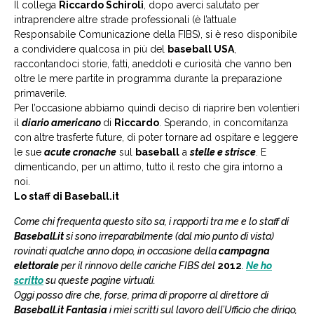
Il collega
Riccardo Schiroli
, dopo averci salutato per
intraprendere altre strade professionali (è l’attuale
Responsabile Comunicazione della FIBS), si è reso disponibile
a condividere qualcosa in più del
baseball USA
,
raccontandoci storie, fatti, aneddoti e curiosità che vanno ben
oltre le mere partite in programma durante la preparazione
primaverile.
Per l’occasione abbiamo quindi deciso di riaprire ben volentieri
il
diario americano
di
Riccardo
. Sperando, in concomitanza
con altre trasferte future, di poter tornare ad ospitare e leggere
le sue
acute cronache
sul
baseball
a
stelle e strisc
e
. E
dimenticando, per un attimo, tutto il resto che gira intorno a
noi.
Lo staff di Baseball.it
Come chi frequenta questo sito sa, i rapporti tra me e lo staff di
Baseball.it
si sono irreparabilmente (dal mio punto di vista)
rovinati qualche anno dopo, in occasione della
campagna
elettorale
per il rinnovo delle cariche FIBS del
2012
.
Ne ho
scritto
su queste pagine virtuali.
Oggi posso dire che, forse, prima di proporre al direttore di
Baseball.it Fantasia
i miei scritti sul lavoro dell’Ufficio che dirigo,