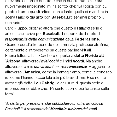
direzione editoriale del sito e che in questo ruolo si è ora
nuovamente impegnato, mi ha scritto che: “La logica con cui
pubblichiamo questi articoli non è tanto quella di mandare in
scena l´
ultimo tuo atto
con
Baseball.it
, semmai proprio il
contrario”.
Caro
Filippo
, diciamo allora che questo è l´
ultima
serie di
articoli che scrivo per
Baseball.it
ricoprendo il ruolo di
responsabile della comunicazione
della
Federazione
.
Quando quest´altro periodo della mia vita professionale finirà,
certamente ci ritroveremo su queste pagine virtuali.
Buona lettura a tutti. Cercherò di portarvi
dalla Florida all
´Arizona
, attraverso
i miei occhi
e i miei
ricordi
. Ma anche
attraverso le mie
convinzioni
, le mie
conoscenze
. Viaggeremo
attraverso l´
America
, come la immaginiamo, come la conosco
io, come l´hanno raccontata altri più bravi di me. E se non lo
avesse già detto
Lou Gehrig
, la chiusura di questa serie di
impressioni sarebbe che: “Mi sento l´uomo più fortunato sulla
terra”.
Va detto, per precisione, che pubblicherò un altro articolo su
Baseball.it: il resoconto del
Mondiale Juniores
del
2008