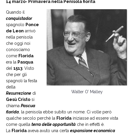
14 marzo- Primavera nella Penisola fiorita
Quando il
conquistador
spagnolo
Ponce
de Leon
arrivò
nella penisola
che oggi noi
conosciamo
come
Florida
era la
Pasqua
del
1513
. Visto
che per gli
spagnoli la festa
della
Walter O’ Malley
Resurrezione
di
Gesù Cristo
si
chiama
Pascua
florida
, la penisola ebbe subito un nome. Ci volle però
qualche secolo perchè la
Florida
iniziasse ad essere vista
come quella
terra delle opportunità
che in effetti è.
La
Florida
aveva avuto una certa
espansione economica