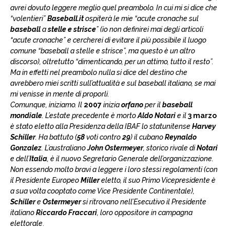
avrei dovuto leggere meglio quel preambolo. In cui mi si dice che
“volentieri”
Baseball.it
ospiterà le mie “acute cronache sul
baseball
a
stelle e strisce
” (io non definirei mai degli articoli
“acute cronache” e cercherei di evitare il più possibile il luogo
comune “baseball a stelle e strisce”, ma questo è un altro
discorso), oltretutto “dimenticando, per un attimo, tutto il resto”.
Ma in effetti nel preambolo nulla si dice del destino che
avrebbero miei scritti sull’attualità e sul baseball italiano, se mai
mi venisse in mente di proporli.
Comunque, iniziamo. Il
2007
inizia
orfano
per il
baseball
mondiale
. L’estate precedente è morto
Aldo Notari
e il
3 marzo
è stato eletto alla Presidenza della IBAF lo statunitense
Harvey
Schiller
. Ha battuto (
58
voti contro
29
) il cubano
Reynaldo
Gonzalez
. L’australiano
John Ostermeyer
, storico rivale di
Notari
e dell’
Italia
, è il nuovo Segretario Generale dell’organizzazione.
Non essendo molto bravi a leggere i loro stessi regolamenti (con
il Presidente Europeo
Miller
eletto, il suo Primo Vicepresidente è
a sua volta cooptato come Vice Presidente Continentale),
Schiller
e
Ostermeyer
si ritrovano nell’Esecutivo il Presidente
italiano
Riccardo Fraccari
, loro oppositore in campagna
elettorale
.