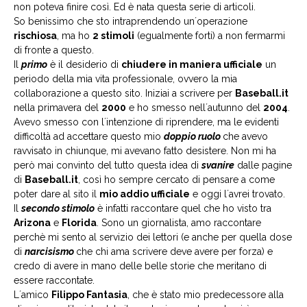
non poteva finire così. Ed è nata questa serie di articoli.
So benissimo che sto intraprendendo un´operazione
rischiosa
, ma ho
2 stimoli
(egualmente forti) a non fermarmi
di fronte a questo.
Il
primo
è il desiderio di
chiudere in maniera ufficiale
un
periodo della mia vita professionale, ovvero la mia
collaborazione a questo sito. Iniziai a scrivere per
Baseball.it
nella primavera del
2000
e ho smesso nell´autunno del
2004
.
Avevo smesso con l´intenzione di riprendere, ma le evidenti
difficoltà ad accettare questo mio
doppio ruolo
che avevo
ravvisato in chiunque, mi avevano fatto desistere. Non mi ha
però mai convinto del tutto questa idea di
svanire
dalle pagine
di
Baseball.it
, così ho sempre cercato di pensare a come
poter dare al sito il
mio addio ufficiale
e oggi l´avrei trovato.
Il
secondo stimolo
è infatti raccontare quel che ho visto tra
Arizona
e
Florida
. Sono un giornalista, amo raccontare
perchè mi sento al servizio dei lettori (e anche per quella dose
di
narcisismo
che chi ama scrivere deve avere per forza) e
credo di avere in mano delle belle storie che meritano di
essere raccontate.
L´amico
Filippo Fantasia
, che è stato mio predecessore alla