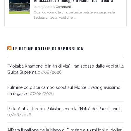
02/05/2022
1 Comment
Quando volano le cinque teste pelate e a seguire la
lisciata di testa, vuol dire …
LE ULTIME NOTIZIE DI REPUBBLICA
“Mojtaba Khamenei è in fin di vita”: Iran scosso dalle voci sulla
Guida Suprema
07/08/2026
Fulmine colpisce campo scout sul Monte Livata: gravissimo
un ragazzo
07/08/2026
Patto Arabia-Turchia-Pakistan, ecco la “Nato” dei Paesi sunniti
07/08/2026
All’asta il pallone della Mano di Dio: fino a 10 milioni di dollari