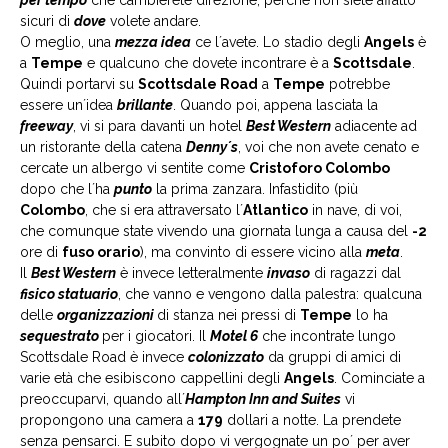
sicuri di
dove
volete andare.
O meglio, una
mezza idea
ce l´avete. Lo stadio degli
Angels
è
a
Tempe
e qualcuno che dovete incontrare è a
Scottsdale
.
Quindi portarvi su
Scottsdale Road
a
Tempe
potrebbe
essere un´idea
brillante
. Quando poi, appena lasciata la
freeway
, vi si para davanti un hotel
Best Western
adiacente ad
un ristorante della catena
Denny´s
, voi che non avete cenato e
cercate un albergo vi sentite come
Cristoforo Colombo
dopo che l´ha
punto
la prima zanzara. Infastidito (più
Colombo
, che si era attraversato l´
Atlantico
in nave, di voi,
che comunque state vivendo una giornata lunga a causa del
-2
ore di
fuso orario
), ma convinto di essere vicino alla
meta
.
Il
Best Western
è invece letteralmente
invaso
di ragazzi dal
fisico statuario
, che vanno e vengono dalla palestra: qualcuna
delle
organizzazioni
di stanza nei pressi di
Tempe
lo ha
sequestrato
per i giocatori. Il
Motel 6
che incontrate lungo
Scottsdale Road è invece
colonizzato
da gruppi di amici di
varie età che esibiscono cappellini degli
Angels
. Cominciate a
preoccuparvi, quando all´
Hampton Inn and Suites
vi
propongono una camera a
179
dollari a notte. La prendete
senza pensarci. E subito dopo vi vergognate un po´ per aver