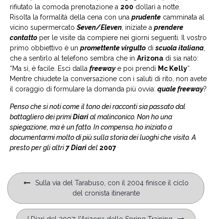
rifiutato la comoda prenotazione a
200
dollari a notte.
Risolta la formalità della cena con una
prudente
camminata al
vicino supermercato
Seven/Eleven
, iniziate a
prendere
contatto
per le visite da compiere nei giorni seguenti. Il vostro
primo obbiettivo è un
promettente virgulto
di
scuola italiana
,
che a sentirlo al telefono sembra che in
Arizona
di sia nato:
“Ma sì, è facile. Esci dalla
freeway
e poi prendi
Mc Kelly
“.
Mentre chiudete la conversazione con i saluti di rito, non avete
il coraggio di formulare la domanda più ovvia:
quale freeway
?
Penso che si noti come il tono dei racconti sia passato dal
battagliero dei primi
Diari
al malinconico. Non ho una
spiegazione, ma è un fatto. In compenso, ho iniziato a
documentarmi molto di più sulla storia dei luoghi che visito. A
presto per gli altri
7 Diari
del
2007
Navigazione
Sulla via del Tarabuso, con il 2004 finisce il ciclo
articoli
del cronista itinerante
I Diari del 2007: l’Arizona dello Spring Training