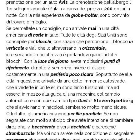
prenotazione per un auto
Avis
. La prenotazione dell´albergo l
´ho sdegnosamente rifiutata a causa del prezzo:
200
dollari a
notte. Con la mia esperienza da
globe-trotter
, sono convinto
di trovare di meglio.
Se permettete un consiglio, non arrivate
mai
in una città
americana
di notte
in auto. Tutte le città degli Stati Uniti sono
concepite per
blocchi
, con strade che percorrono il blocco
in
verticale
e viali che lo attraversano in
orizzontale
,
intersecandosi con altri viali e portandovi quindi ad altri
blocchi. Con la
luce del giorno
, avete moltissimi
punti di
riferimento
; di notte vi sembrerà invece di essere
costantemente in una
periferia poco sicura
. Soprattutto se alla
città in questione arrivate da una delle immense autostrade,
che a vederle in un telefilm sono tanto funzionali, ma ad
esserci in mezzo alla guida di una macchina col cambio
automatico e con quei camion tipo
Duel
di
Steven Spielberg
che si avvicinano minacciosi, sembrano molto meno sicure.
Oltretutto, gli americani vanno
per file parallele
. Se non
segnalate con molto anticipo che avete intenzione di cambiare
direzione, vi
beccherete
diversi
accidenti
e parecchie
strombazzate
. Ma voi non sarete nella condizione di segnalare
per tempo
che cambierete direzione, perchè non siete affatto