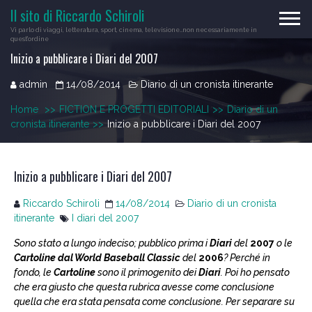
Skip
Il sito di Riccardo Schiroli
to
Vi parlo di viaggi, letteratura, sport, cinema, televisione…non necessariamente in
content
quest'ordine
Inizio a pubblicare i Diari del 2007
admin
14/08/2014
Diario di un cronista itinerante
Home
>>
FICTION E PROGETTI EDITORIALI
>>
Diario di un
cronista itinerante
>>
Inizio a pubblicare i Diari del 2007
Inizio a pubblicare i Diari del 2007
Riccardo Schiroli
14/08/2014
Diario di un cronista
itinerante
I diari del 2007
Sono stato a lungo indeciso; pubblico prima i
Diari
del
2007
o le
Cartoline dal World Baseball Classic
del
2006
? Perché in
fondo, le
Cartoline
sono il primogenito dei
Diari
. Poi ho pensato
che era giusto che questa rubrica avesse come conclusione
quella che era stata pensata come conclusione. Per separare su