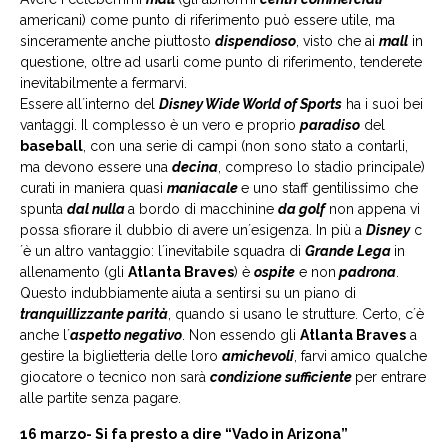
americani) come punto di riferimento può essere utile, ma
sinceramente anche piuttosto
dispendioso
, visto che ai
mall
in
questione, oltre ad usarli come punto di riferimento, tenderete
inevitabilmente a fermarvi.
Essere all´interno del
Disney Wide World of Sports
ha i suoi bei
vantaggi. Il complesso è un vero e proprio
paradiso
del
baseball
, con una serie di campi (non sono stato a contarli,
ma devono essere una
decina
, compreso lo stadio principale)
curati in maniera quasi
maniacale
e uno staff gentilissimo che
spunta
dal nulla
a bordo di macchinine
da golf
non appena vi
possa sfiorare il dubbio di avere un´esigenza. In più a
Disney
c
´è un altro vantaggio: l´inevitabile squadra di
Grande Lega
in
allenamento (gli
Atlanta Braves
) è
ospite
e non
padrona
.
Questo indubbiamente aiuta a sentirsi su un piano di
tranquillizzante parità
, quando si usano le strutture. Certo, c´è
anche l´
aspetto negativo
. Non essendo gli
Atlanta Braves
a
gestire la biglietteria delle loro
amichevoli
, farvi amico qualche
giocatore o tecnico non sarà
condizione sufficiente
per entrare
alle partite senza pagare.
16 marzo- Si fa presto a dire “Vado in Arizona”