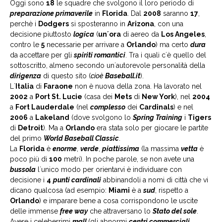
Oggi sono
18
le squadre che svolgono il loro periodo di
preparazione primaverile
in
Florida
. Dal
2008
saranno
17
,
perchè i
Dodgers
si sposteranno in
Arizona
, con una
decisione piuttosto
logica
(
un´ora
di aereo da
Los Angeles
,
contro le
5
necessarie per arrivare a
Orlando
) ma certo
dura
da accettare per gli
spiriti romantici
. Tra i quali c´è quello del
sottoscritto, almeno secondo un´autorevole personalità della
dirigenza
di questo sito (
cioè
Baseball.it
).
L´
Italia
di
Faraone
non è nuova della zona. Ha lavorato nel
2002
a
Port St. Lucie
(casa dei
Mets
di
New York
), nel
2004
a
Fort Lauderdale
(nel
complesso
dei
Cardinals
) e nel
2006
a
Lakeland
(dove svolgono lo
Spring Training
i
Tigers
di
Detroit
). Ma a
Orlando
era stata solo per giocare le partite
del primo
World Baseball Classic
.
La
Florida
è
enorme
,
verde
,
piattissima
(la massima
vetta
è
poco più di
100
metri). In poche parole, se non avete una
bussola
l´unico modo per orientarvi è individuare con
decisione i
4
punti cardinali
abbinandoli a nomi di città che vi
dicano qualcosa (ad esempio:
Miami
è a
sud
, rispetto a
Orlando
) e imparare bene a cosa corrispondono le uscite
delle immense
free way
che attraversano lo
Stato del sole
.
Avere i celeberrimi
mall
(gli abnormi
centri commerciali