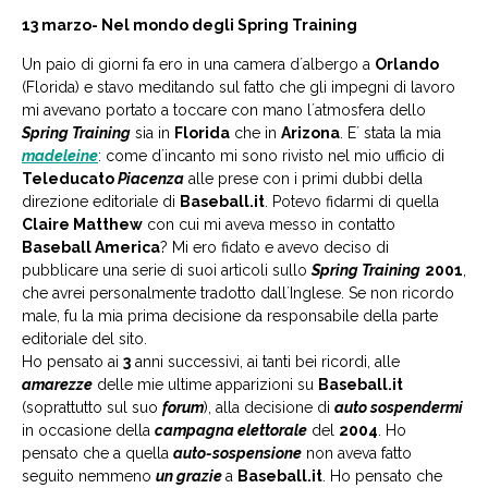
13 marzo- Nel mondo degli Spring Training
Un paio di giorni fa ero in una camera d´albergo a
Orlando
(Florida) e stavo meditando sul fatto che gli impegni di lavoro
mi avevano portato a toccare con mano l´atmosfera dello
Spring Training
sia in
Florida
che in
Arizona
. E´ stata la mia
madeleine
: come d´incanto mi sono rivisto nel mio ufficio di
Teleducato
Piacenza
alle prese con i primi dubbi della
direzione editoriale di
Baseball.it
. Potevo fidarmi di quella
Claire Matthew
con cui mi aveva messo in contatto
Baseball America
? Mi ero fidato e avevo deciso di
pubblicare una serie di suoi articoli sullo
Spring Training
2001
,
che avrei personalmente tradotto dall´Inglese. Se non ricordo
male, fu la mia prima decisione da responsabile della parte
editoriale del sito.
Ho pensato ai
3
anni successivi, ai tanti bei ricordi, alle
amarezze
delle mie ultime apparizioni su
Baseball.it
(soprattutto sul suo
forum
), alla decisione di
auto sospendermi
in occasione della
campagna elettorale
del
2004
. Ho
pensato che a quella
auto-sospensione
non aveva fatto
seguito nemmeno
un grazie
a
Baseball.it
. Ho pensato che