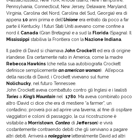
Pennsylvania, Connecticut, New Jersey, Delaware, Maryland,
Virginia, Carolina del Nord, Carolina del Sud, Georgia) era di
appena
10
anni prima e dell’
Unione
era entrato da poco a far
parte il Kentucky. I futuri Stati Uniti avevano come confine a
nord il
Canada
(Gran Bretagna) e a sud la
Florida
(Spagna). Il
Mississippi
stabiliva la Frontiera con la
Nazione Indiana
.
Il padre di David si chiamava
John Crockett
ed era di origine
irlandese. Era certamente nato in America, come la madre
Rebecca Hawkins
(che nella sua autobiografia Crockett
definisce semplicemente
an american woman
). All’epoca
della nascita di David, i Crockett vivevano sul fiume
Nolichucky
, nel futuro Tennessee.
John Crockett aveva combattuto contro gli Inglesi e i lealisti
Tories
a
King’s Mountain
nel
1780
. Ma aveva combinato poco
altro (David ci dice che era di mestiere “a farmer”, un
contadino; proverà poi ad aprire una taverna, al fine di ospitare
viaggiatori e coloni di passaggio, la cui ricostruzione è
visitabile a
Morristown
,
Contea
di
Jefferson
) e vivrà
costantemente contraendo debiti che gli servivano a pagare
altri debiti. Arriverà a
noleggiare
letteralmente David ad altri