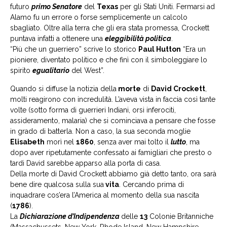
futuro
primo Senatore
del
Texas
per gli Stati Uniti. Fermarsi ad
Alamo fu un errore o forse semplicemente un calcolo
sbagliato. Oltre alla terra che gli era stata promessa, Crockett
puntava infatti a ottenere una
eleggibilità politica
.
“Più che un guerriero” scrive lo storico
Paul Hutton
“Era un
pioniere, diventato politico e che finì con il simboleggiare lo
spirito
egualitario
del West”.
Quando si diffuse la notizia della
morte
di
David Crockett
,
molti reagirono con incredulità. L’aveva vista in faccia così tante
volte (sotto forma di guerrieri Indiani, orsi inferociti,
assideramento, malaria) che si cominciava a pensare che fosse
in grado di batterla. Non a caso, la sua seconda moglie
Elisabeth
morì nel
1860
, senza aver mai tolto il
lutto
, ma
dopo aver ripetutamente confessato ai famigliari che presto o
tardi David sarebbe apparso alla porta di casa.
Della morte di David Crockett abbiamo già detto tanto, ora sarà
bene dire qualcosa sulla sua
vita
. Cercando prima di
inquadrare cos’era l’America al momento della sua nascita
(
1786
).
La
Dichiarazione d’Indipendenza
delle
13
Colonie Britanniche
(Massachussets, New York, Rhode Island, New Hampshire,