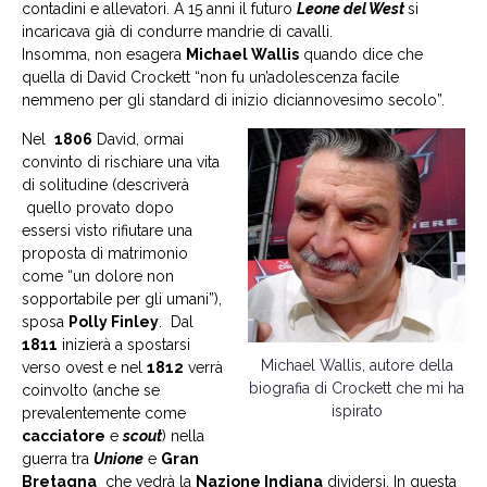
contadini e allevatori. A 15 anni il futuro
Leone del West
si
incaricava già di condurre mandrie di cavalli.
Insomma, non esagera
Michael Wallis
quando dice che
quella di David Crockett “non fu un’adolescenza facile
nemmeno per gli standard di inizio diciannovesimo secolo”.
Nel
1806
David, ormai
convinto di rischiare una vita
di solitudine (descriverà
quello provato dopo
essersi visto rifiutare una
proposta di matrimonio
come “un dolore non
sopportabile per gli umani”),
sposa
Polly Finley
. Dal
1811
inizierà a spostarsi
Michael Wallis, autore della
verso ovest e nel
1812
verrà
biografia di Crockett che mi ha
coinvolto (anche se
ispirato
prevalentemente come
cacciatore
e
scout
) nella
guerra tra
Unione
e
Gran
Bretagna
che vedrà la
Nazione Indiana
dividersi. In questa