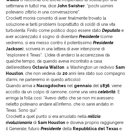
settimana in tutto) ma, dice
John Swisher
: “pochi uomini
potevano zittirlo in una conversazione”.
Crockett morirà convinto di aver finalmente trovato la
soluzione ai tanti problemi (soprattutto di soldi) di una vita
turbolenta. Finito come politico dopo essere stato
Deputato
e
aver accarezzato il sogno di diventare
Presidente
(come
vedremo, si era messo contro il potentissimo
Presidente
Jackson
), scriverà in una lettera di aver intenzione di
“esplorare il Texas”. L’idea di andarci la accarezzava da
qualche tempo, da quando aveva incontrato a casa
dell’ereditiera
Octavia Walton
a Washington un redivivo
Sam
Houston
, che non vedeva da
20
anni (era stato suo compagno
d’armi, ne parleremo in questo articolo).
Quando arriva a
Nacogdoches
nel
gennaio
del
1836
, viene
accolto da un colpo di cannone, come una vera
celebrità
. E
arringa la folla così: “Avevo detto che se non mi avessero
rieletto potevano andare all’inferno, che io sarei andato in
Texas. Sono qui”.
Crockett a quel punto si era arruolato nella
milizia
rivoluzionaria
di
Sam Houston
e doveva proprio raggiungere
il Generale, futuro
Presidente
della
Repubblica del Texas
e