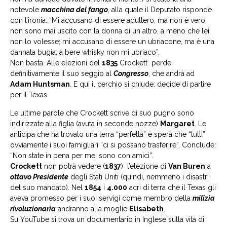
notevole
macchina del fango
, alla quale il Deputato risponde
con l’ironia: “Mi accusano di essere adultero, ma non è vero:
non sono mai uscito con la donna di un altro, a meno che lei
non lo volesse; mi accusano di essere un ubriacone, ma è una
dannata bugia: a bere whisky non mi ubriaco”.
Non basta. Alle elezioni del
1835
Crockett perde
definitivamente il suo seggio al
Congresso
, che andrà ad
Adam Huntsman
. E qui il cerchio si chiude: decide di partire
per il Texas.
Le ultime parole che Crockett scrive di suo pugno sono
indirizzate alla figlia (avuta in seconde nozze)
Margaret
. Le
anticipa che ha trovato una terra “perfetta” e spera che “tutti”
ovviamente i suoi famigliari “ci si possano trasferire”. Conclude:
“Non state in pena per me, sono con amici”.
Crockett
non potrà vedere (
1837
) l’elezione di
Van Buren
a
ottavo Presidente
degli Stati Uniti (quindi, nemmeno i disastri
del suo mandato). Nel
1854
i
4.000
acri di terra che il Texas gli
aveva promesso per i suoi servigi come membro della
milizia
rivoluzionaria
andranno alla moglie
Elisabeth
.
Su YouTube si trova un documentario in Inglese sulla vita di