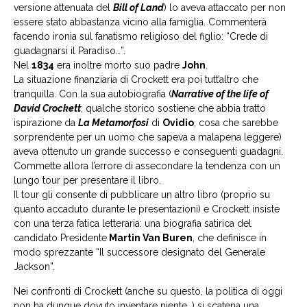
versione attenuata del
Bill of Land
) lo aveva attaccato per non
essere stato abbastanza vicino alla famiglia. Commenterà
facendo ironia sul fanatismo religioso del figlio: “Crede di
guadagnarsi il Paradiso…”.
Nel
1834
era inoltre morto suo padre
John
.
La situazione finanziaria di Crockett era poi tutt’altro che
tranquilla. Con la sua autobiografia (
Narrative of the life of
David Crockett
; qualche storico sostiene che abbia tratto
ispirazione da
La Metamorfosi
di
Ovidio
, cosa che sarebbe
sorprendente per un uomo che sapeva a malapena leggere)
aveva ottenuto un grande successo e conseguenti guadagni.
Commette allora l’errore di assecondare la tendenza con un
lungo tour per presentare il libro.
Il tour gli consente di pubblicare un altro libro (proprio su
quanto accaduto durante le presentazioni) e Crockett insiste
con una terza fatica letteraria: una biografia satirica del
candidato Presidente
Martin Van Buren
, che definisce in
modo sprezzante “Il successore designato del Generale
Jackson”.
Nei confronti di Crockett (anche su questo, la politica di oggi
non ha dunque dovuto inventare niente…) si scatena una