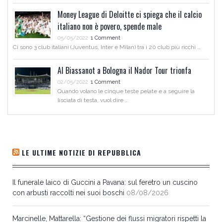
Money League di Deloitte ci spiega che il calcio
italiano non è povero, spende male
05/05/2022
1 Comment
Ci sono 3 club italiani (Juventus, Inter e Milan) tra i 20 club più ricchi …
Al Biassanot a Bologna il Nador Tour trionfa
02/05/2022
1 Comment
Quando volano le cinque teste pelate e a seguire la
lisciata di testa, vuol dire …
LE ULTIME NOTIZIE DI REPUBBLICA
Il funerale laico di Guccini a Pavana: sul feretro un cuscino
con arbusti raccolti nei suoi boschi
08/08/2026
Marcinelle, Mattarella: “Gestione dei flussi migratori rispetti la