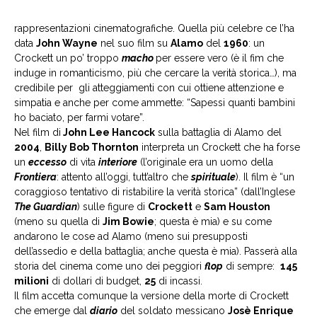
rappresentazioni cinematografiche. Quella più celebre ce l’ha
data
John Wayne
nel suo film su
Alamo
del
1960
: un
Crockett un po’ troppo
macho
per essere vero (è il fim che
induge in romanticismo, più che cercare la verità storica…), ma
credibile per gli atteggiamenti con cui ottiene attenzione e
simpatia e anche per come ammette: “Sapessi quanti bambini
ho baciato, per farmi votare”.
Nel film di
John Lee Hancock
sulla battaglia di Alamo del
2004
,
Billy Bob Thornton
interpreta un Crockett che ha forse
un
eccesso
di vita
interiore
(l’originale era un uomo della
Frontiera
: attento all’oggi, tutt’altro che
spirituale
). Il film è “un
coraggioso tentativo di ristabilire la verità storica” (dall’Inglese
The Guardian
) sulle figure di
Crockett
e
Sam Houston
(meno su quella di
Jim Bowie
; questa è mia) e su come
andarono le cose ad Alamo (meno sui presupposti
dell’assedio e della battaglia; anche questa è mia). Passerà alla
storia del cinema come uno dei peggiori
flop
di sempre:
145
milioni
di dollari di budget,
25
di incassi.
Il film accetta comunque la versione della morte di Crockett
che emerge dal
diario
del soldato messicano
Josè Enrique