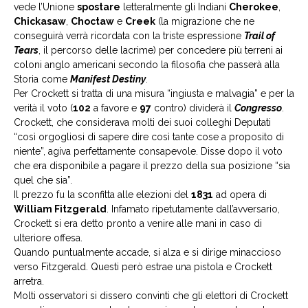
vede l’Unione
spostare
letteralmente gli Indiani
Cherokee
,
Chickasaw
,
Choctaw
e
Creek
(la migrazione che ne
conseguirà verrà ricordata con la triste espressione
Trail of
Tears
, il percorso delle lacrime) per concedere più terreni ai
coloni anglo americani secondo la filosofia che passerà alla
Storia come
Manifest Destiny
.
Per Crockett si tratta di una misura “ingiusta e malvagia” e per la
verità il voto (
102
a favore e
97
contro) dividerà il
Congresso
.
Crockett, che considerava molti dei suoi colleghi Deputati
“così orgogliosi di sapere dire così tante cose a proposito di
niente”, agiva perfettamente consapevole. Disse dopo il voto
che era disponibile a pagare il prezzo della sua posizione “sia
quel che sia”.
Il prezzo fu la sconfitta alle elezioni del
1831
ad opera di
William Fitzgerald
. Infamato ripetutamente dall’avversario,
Crockett si era detto pronto a venire alle mani in caso di
ulteriore offesa.
Quando puntualmente accade, si alza e si dirige minaccioso
verso Fitzgerald. Questi però estrae una pistola e Crockett
arretra.
Molti osservatori si dissero convinti che gli elettori di Crockett