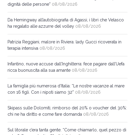
dignità delle persone”
08/08/2026
Da Hemingway all’autobiografia di Agassi, i libri che Velasco
ha regalato alle azzurre del volley
08/08/2026
Patrizia Reggiani, malore in Riviera: lady Gucci ricoverata in
terapia intensiva
08/08/2026
Infantino, nuove accuse dall’Inghilterra: fece pagare dall’Uefa
ricca buonuscita alla sua amante
08/08/2026
La famiglia più numerosa d’Italia: “Le nostre vacanze al mare
con 16 figli. Con i nipoti siamo 32”
08/08/2026
Skipass sulle Dolomiti, rimborso del 20% o voucher del 30%:
chi ne ha diritto e come fare domanda
08/08/2026
Sul litorale c’era tanta gente. “Come chiamarlo, quel pezzo di