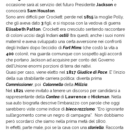
occasione sarà al servizio del futuro Presidente
Jackson
e
conoscerà
Sam Houston
.
Sono anni difficili per Crockett: perde nel
1815
la moglie Polly,
che gli aveva dato
3
figli, e si risposa con la vedova di guerra
Elisabeth Patton
. Crockett era cresciuto sentendo raccontare
di coloni uccisi dagli Indiani
ostili
(tra questi, anche i suoi nonni
materni) e aveva sviluppato una certa avversione nei confronti
degli Indiani dopo l’eccidio di
Fort Mims
(che costò la vita a
400
coloni), ma guarda comunque con sospetto agli accordi
che portano Jackson ad acquisire per conto del Governo
dell’Unione enormi porzioni di terra dei nativi.
Quasi per caso, viene eletto nel
1817
Giudice di Pace
. E’ l’inizio
della sua strabiliante carriera politica: diventa prima
Commissioner
, poi
Colonnello
della
Milizia
.
Nel
1821
viene invitato a tenere un discorso per candidarsi a
rappresentante della
Contea
di
Lawrence
e
Hickman
. Nella
sua auto biografia descrive l’imbarazzo con parole che oggi
sarebbero viste come indice di
bieco razzismo
: “Ero ignorante
sull’argomento come un negro di campagna”. Non dobbiamo
però scordarci che siamo nella prima metà del 1800.
In effetti, parte male, poi se la cava con una
storiella
. Racconta