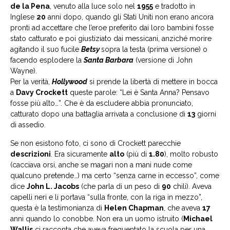
de la Pena
, venuto alla luce solo nel
1955
e tradotto in
Inglese
20
anni dopo, quando gli Stati Uniti non erano ancora
pronti ad accettare che l’eroe preferito dai loro bambini fosse
stato catturato e poi giustiziato dai messicani, anziché morire
agitando il suo fucile
Betsy
sopra la testa (prima versione) o
facendo esplodere la
Santa Barbara
(versione di John
Wayne).
Per la verità,
Hollywood
si prende la libertà di mettere in bocca
a
Davy Crockett
queste parole: “Lei è Santa Anna? Pensavo
fosse più alto…”. Che è da escludere abbia pronunciato,
catturato dopo una battaglia arrivata a conclusione di
13
giorni
di assedio.
Se non esistono foto, ci sono di Crockett parecchie
descrizioni
. Era sicuramente
alto
(più di
1.80
), molto robusto
(cacciava orsi, anche se magari non a mani nude come
qualcuno pretende…) ma certo “senza carne in eccesso”, come
dice
John L. Jacobs
(che parla di un peso di
90
chili). Aveva
capelli neri e li portava “sulla fronte, con la riga in mezzo”,
questa è la testimonianza di
Helen Chapman
, che aveva
17
anni quando lo conobbe. Non era un uomo istruito (
Michael
Wallis
ci racconta che aveva frequentato la scuola per una