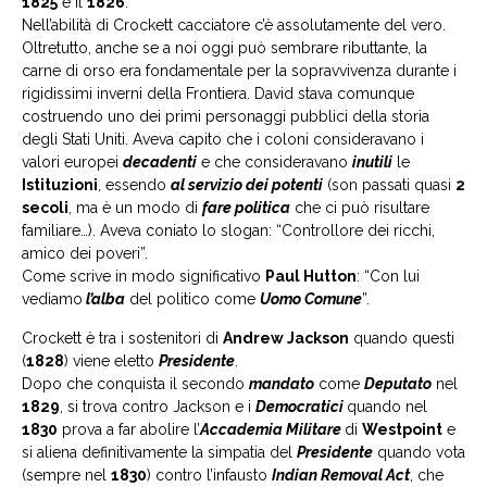
1825
e il
1826
.
Nell’abilità di Crockett cacciatore c’è assolutamente del vero.
Oltretutto, anche se a noi oggi può sembrare ributtante, la
carne di orso era fondamentale per la sopravvivenza durante i
rigidissimi inverni della Frontiera. David stava comunque
costruendo uno dei primi personaggi pubblici della storia
degli Stati Uniti. Aveva capito che i coloni consideravano i
valori europei
decadenti
e che consideravano
inutili
le
Istituzioni
, essendo
al servizio dei potenti
(son passati quasi
2
secoli
, ma è un modo di
fare politica
che ci può risultare
familiare…). Aveva coniato lo slogan: “Controllore dei ricchi,
amico dei poveri”.
Come scrive in modo significativo
Paul Hutton
: “Con lui
vediamo
l’alba
del politico come
Uomo Comune
”.
Crockett è tra i sostenitori di
Andrew Jackson
quando questi
(
1828
) viene eletto
Presidente
.
Dopo che conquista il secondo
mandato
come
Deputato
nel
1829
, si trova contro Jackson e i
Democratici
quando nel
1830
prova a far abolire l’
Accademia
Militare
di
Westpoint
e
si aliena definitivamente la simpatia del
Presidente
quando vota
(sempre nel
1830
) contro l’infausto
Indian Removal Act
, che