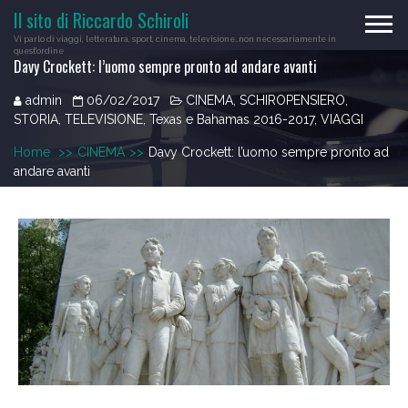
Skip
Il sito di Riccardo Schiroli
to
Vi parlo di viaggi, letteratura, sport, cinema, televisione…non necessariamente in
content
quest'ordine
Davy Crockett: l’uomo sempre pronto ad andare avanti
admin
06/02/2017
CINEMA
,
SCHIROPENSIERO
,
STORIA
,
TELEVISIONE
,
Texas e Bahamas 2016-2017
,
VIAGGI
Home
>>
CINEMA
>>
Davy Crockett: l’uomo sempre pronto ad
andare avanti