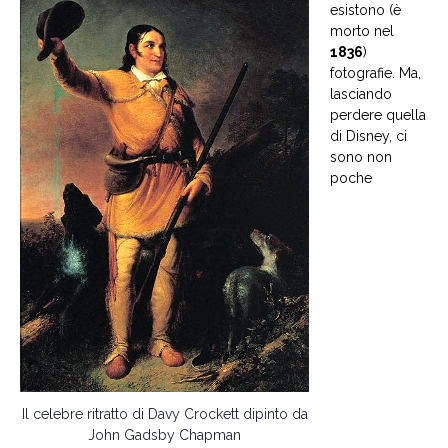
esistono (è
morto nel
1836
)
fotografie. Ma,
lasciando
perdere quella
di Disney, ci
sono non
poche
Il celebre ritratto di Davy Crockett dipinto da
John Gadsby Chapman