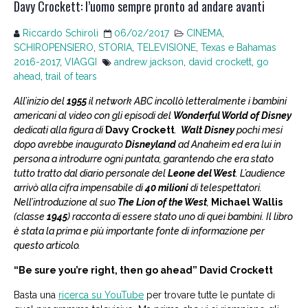
Davy Crockett: l’uomo sempre pronto ad andare avanti
Riccardo Schiroli
06/02/2017
CINEMA
,
SCHIROPENSIERO
,
STORIA
,
TELEVISIONE
,
Texas e Bahamas
2016-2017
,
VIAGGI
andrew jackson
,
david crockett
,
go
ahead
,
trail of tears
All’inizio del
1955
il network ABC incollò letteralmente i bambini
americani al video con gli episodi del
Wonderful World of Disney
dedicati alla figura di
Davy Crockett
.
Walt Disney
pochi mesi
dopo avrebbe inaugurato
Disneyland
ad Anaheim ed era lui in
persona a introdurre ogni puntata, garantendo che era stato
tutto tratto dal diario personale del
Leone del West
.
L’audience
arrivò alla cifra impensabile di
40 milioni
di telespettatori.
Nell’introduzione al suo
The Lion of the West
,
Michael Wallis
(classe
1945
) racconta di essere stato uno di quei bambini. Il libro
è stata la prima e più importante fonte di informazione per
questo articolo.
“Be sure you’re right, then go ahead” David Crockett
Basta una
ricerca su YouTube
per trovare tutte le puntate di