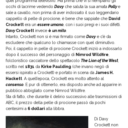
quel programma televisivo. Ma prima che vi si riempiano gli
occhi di lacrime vedendo
Davy
che saluta la sua amata
Polly
e
sale a cavallo, non prima di aver indossato il suo leggendario
cappello di pelle di procione, è bene che sappiate che
David
Crockett
era un
essere umano
, con i suoi pregi e i suoi difetti.
Davy
Crockett
invece
è
un mito
.
Intanto, Crockett non si è mai firmato come
Davy
e c’è da
escludere che qualcuno lo chiamasse con quel diminutivo.
Poi, il cappello in pelle di procione Crockett iniziò a indossarlo
dopo il successo del personaggio di
Nimrod Wildfire
,
folcloristico cacciatore dello spettacolo
The Lion of the West
,
scritto nel
1831
da
Kirke Paulding
(che invano negò di
essersi ispirato a Crockett) e portato in scena da
James H.
Hackett
. A quell’epoca, Crockett era molto attento al
consenso
. E pur di ottenerlo, era disposto anche ad apparire in
pubblico abbigliato come Nimrod Wildfire.
Sta di fatto, che durante il delirio successivo alle trasmissioni di
ABC, il prezzo della pelle di procione passò da pochi
centesimi a
6 dollari
alla libbra.
Di Davy
Crockett non