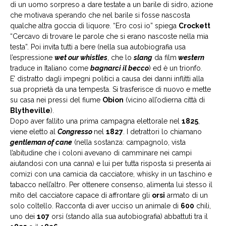
di un uomo sorpreso a dare testate a un barile di sidro, azione
che motivava sperando che nel barile si fosse nascosta
qualche altra goccia di liquore. “Ero così io” spiega
Crockett
“Cercavo di trovare le parole che si erano nascoste nella mia
testa”. Poi invita tutti a bere (nella sua autobiografia usa
l’espressione
wet our whistles
, che lo
slang
da film
western
traduce in Italiano come
bagnarci il becco
) ed è un trionfo.
E’ distratto dagli impegni politici a causa dei danni inflitti alla
sua proprietà da una tempesta. Si trasferisce di nuovo e mette
su casa nei pressi del fiume
Obion
(vicino all’odierna città di
Blytheville
).
Dopo aver fallito una prima campagna elettorale nel
1825
,
viene eletto al
Congresso
nel
1827
. I detrattori lo chiamano
gentleman of cane
(nella sostanza: campagnolo, vista
l’abitudine che i coloni avevano di camminare nei campi
aiutandosi con una canna) e lui per tutta risposta si presenta ai
comizi con una camicia da cacciatore, whisky in un taschino e
tabacco nell’altro. Per ottenere consenso, alimenta lui stesso il
mito del cacciatore capace di affrontare gli
orsi
armato di un
solo coltello. Racconta di aver ucciso un animale di
600
chili,
uno dei
107
orsi (stando alla sua autobiografia) abbattuti tra il