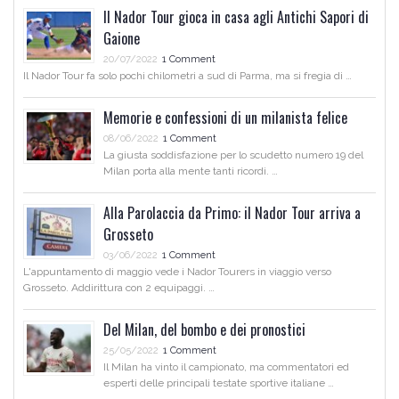
Il Nador Tour gioca in casa agli Antichi Sapori di
Gaione
20/07/2022
1 Comment
Il Nador Tour fa solo pochi chilometri a sud di Parma, ma si fregia di …
Memorie e confessioni di un milanista felice
08/06/2022
1 Comment
La giusta soddisfazione per lo scudetto numero 19 del
Milan porta alla mente tanti ricordi. …
Alla Parolaccia da Primo: il Nador Tour arriva a
Grosseto
03/06/2022
1 Comment
L'appuntamento di maggio vede i Nador Tourers in viaggio verso
Grosseto. Addirittura con 2 equipaggi. …
Del Milan, del bombo e dei pronostici
25/05/2022
1 Comment
Il Milan ha vinto il campionato, ma commentatori ed
esperti delle principali testate sportive italiane …