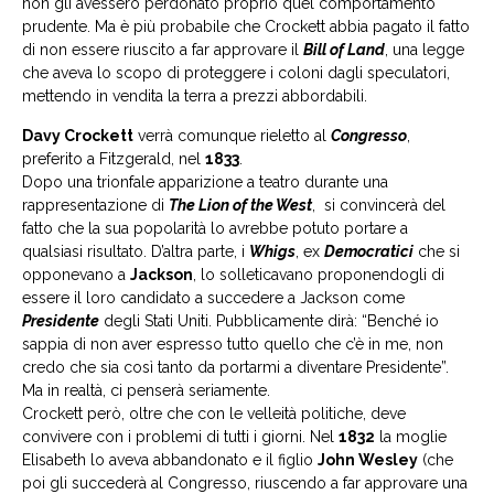
non gli avessero perdonato proprio quel comportamento
prudente. Ma è più probabile che Crockett abbia pagato il fatto
di non essere riuscito a far approvare il
Bill of Land
, una legge
che aveva lo scopo di proteggere i coloni dagli speculatori,
mettendo in vendita la terra a prezzi abbordabili.
Davy Crockett
verrà comunque rieletto al
Congresso
,
preferito a Fitzgerald, nel
1833
.
Dopo una trionfale apparizione a teatro durante una
rappresentazione di
The Lion of the West
, si convincerà del
fatto che la sua popolarità lo avrebbe potuto portare a
qualsiasi risultato. D’altra parte, i
Whigs
, ex
Democratici
che si
opponevano a
Jackson
, lo solleticavano proponendogli di
essere il loro candidato a succedere a Jackson come
Presidente
degli Stati Uniti. Pubblicamente dirà: “Benché io
sappia di non aver espresso tutto quello che c’è in me, non
credo che sia così tanto da portarmi a diventare Presidente”.
Ma in realtà, ci penserà seriamente.
Crockett però, oltre che con le velleità politiche, deve
convivere con i problemi di tutti i giorni. Nel
1832
la moglie
Elisabeth lo aveva abbandonato e il figlio
John Wesley
(che
poi gli succederà al Congresso, riuscendo a far approvare una