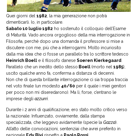
Quei giorni del
1982
, la mia generazione non potrà
dimenticarli. Io, in particolare.
Sabato 10 luglio 1982
ho sostenuto il colloquio dell’Esame
di Maturità. Vado ancora orgoglioso della mia interrogazione in
Filosofia, perchè dopo una domanda il professore si mise a
discutere con me, più che a interrogarmi. Molto incuriosito
dalla mia idea che ci fosse un parallelo tra lo scrittore tedesco
Heinrich Boell
e il filosofo danese
Soeren Kierkegaard
.
Parallelo che un inedito dello stesso
Boell
(morto nel
1985
),
uscito qualche anno fa, conferma a distanza di decenni.
Non che di questa brillante interrogazione ci sia troppa traccia
nel voto finale (un modesto
40/60
per il quale i miei genitori
per poco non mi diseredarono). Ma lì, forse, c’entrano le
imprese degli
azzurri
.
Durante i 2 anni di qualificazione, ero stato molto critico verso
la nazionale. Influenzato, ovviamente, dalla stampa
specializzata, che leggevo avidamente (specie la
Gazza
).
All’atto delle convocazioni, sentenziai che avrei preferito in
nazionale
Edy Bivi
rispetto a
Paolo Rossi
.