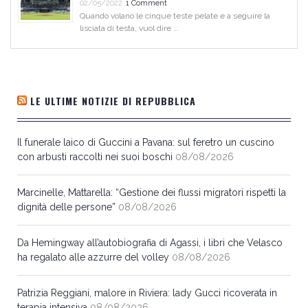
02/05/2022
1 Comment
Quando volano le cinque teste pelate e a seguire la
lisciata di testa, vuol dire …
LE ULTIME NOTIZIE DI REPUBBLICA
Il funerale laico di Guccini a Pavana: sul feretro un cuscino
con arbusti raccolti nei suoi boschi
08/08/2026
Marcinelle, Mattarella: “Gestione dei flussi migratori rispetti la
dignità delle persone”
08/08/2026
Da Hemingway all’autobiografia di Agassi, i libri che Velasco
ha regalato alle azzurre del volley
08/08/2026
Patrizia Reggiani, malore in Riviera: lady Gucci ricoverata in
terapia intensiva
08/08/2026