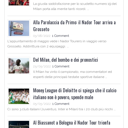
La giusta soddisfazione per lo scudetto numero 19 del
Milan porta alla mente tanti ricordi. …
Alla Parolaccia da Primo: il Nador Tour arriva a
Grosseto
03/06/2022
1 Comment
L'appuntamento di maggio vede i Nador Tourers in viaggio verso
Grosseto. Addirittura con 2 equipaggi. …
Del Milan, del bombo e dei pronostici
25/05/2022
1 Comment
Il Milan ha vinto il campionato, ma commentatori ed
esperti delle principali testate sportive italiane …
Money League di Deloitte ci spiega che il calcio
italiano non è povero, spende male
05/05/2022
1 Comment
Ci sono 3 club italiani (Juventus, Inter e Milan) tra i 20 club più ricchi …
Al Biassanot a Bologna il Nador Tour trionfa