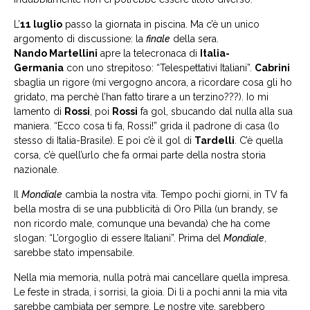
L’
11 luglio
passo la giornata in piscina. Ma c’è un unico
argomento di discussione: la
finale
della sera.
Nando Martellini
apre la telecronaca di
Italia-
Germania
con uno strepitoso: “Telespettativi Italiani”.
Cabrini
sbaglia un rigore (mi vergogno ancora, a ricordare cosa gli ho
gridato, ma perchè l’han fatto tirare a un terzino???). Io mi
lamento di
Rossi
, poi
Rossi
fa gol, sbucando dal nulla alla sua
maniera. “Ecco cosa ti fa, Rossi!” grida il padrone di casa (lo
stesso di Italia-Brasile). E poi c’è il gol di
Tardelli
. C’è quella
corsa, c’è quell’urlo che fa ormai parte della nostra storia
nazionale.
Il
Mondiale
cambia la nostra vita. Tempo pochi giorni, in TV fa
bella mostra di se una pubblicità di Oro Pilla (un brandy, se
non ricordo male, comunque una bevanda) che ha come
slogan: “L’orgoglio di essere Italiani”. Prima del
Mondiale
,
sarebbe stato impensabile.
Nella mia memoria, nulla potrà mai cancellare quella impresa.
Le feste in strada, i sorrisi, la gioia. Di lì a pochi anni la mia vita
sarebbe cambiata per sempre. Le nostre vite, sarebbero