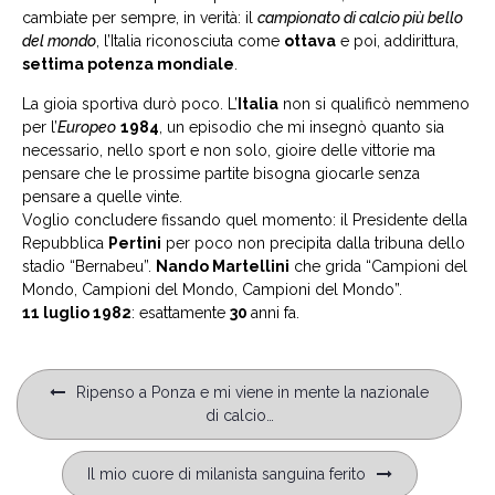
cambiate per sempre, in verità: il
campionato di calcio più bello
del mondo
, l’Italia riconosciuta come
ottava
e poi, addirittura,
settima potenza mondiale
.
La gioia sportiva durò poco. L’
Italia
non si qualificò nemmeno
per l’
Europeo
1984
, un episodio che mi insegnò quanto sia
necessario, nello sport e non solo, gioire delle vittorie ma
pensare che le prossime partite bisogna giocarle senza
pensare a quelle vinte.
Voglio concludere fissando quel momento: il Presidente della
Repubblica
Pertini
per poco non precipita dalla tribuna dello
stadio “Bernabeu”.
Nando Martellini
che grida “Campioni del
Mondo, Campioni del Mondo, Campioni del Mondo”.
11 luglio 1982
: esattamente
30
anni fa.
Navigazione
Ripenso a Ponza e mi viene in mente la nazionale
articoli
di calcio…
Il mio cuore di milanista sanguina ferito