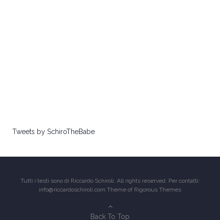
Tweets by SchiroTheBabe
Tutti i testi sono di Riccardo Schiroli. All rights reserved. Per contatti:
info@riccardoschiroli.com Theme of
Rigorous Themes
Back To Top