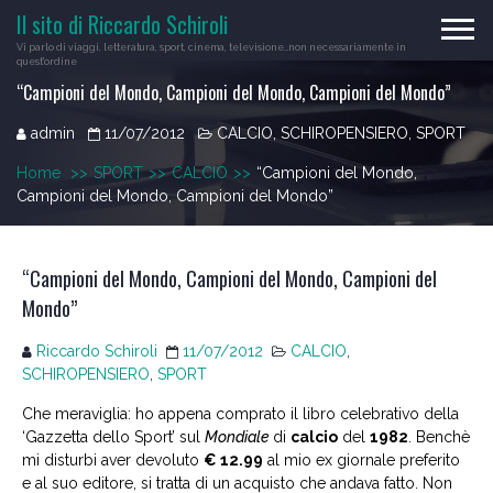
Skip
Il sito di Riccardo Schiroli
to
Vi parlo di viaggi, letteratura, sport, cinema, televisione…non necessariamente in
content
quest'ordine
“Campioni del Mondo, Campioni del Mondo, Campioni del Mondo”
admin
11/07/2012
CALCIO
,
SCHIROPENSIERO
,
SPORT
Home
>>
SPORT
>>
CALCIO
>>
“Campioni del Mondo,
Campioni del Mondo, Campioni del Mondo”
“Campioni del Mondo, Campioni del Mondo, Campioni del
Mondo”
Riccardo Schiroli
11/07/2012
CALCIO
,
SCHIROPENSIERO
,
SPORT
Che meraviglia: ho appena comprato il libro celebrativo della
‘Gazzetta dello Sport’ sul
Mondiale
di
calcio
del
1982
. Benchè
mi disturbi aver devoluto
€ 12.99
al mio ex giornale preferito
e al suo editore, si tratta di un acquisto che andava fatto. Non