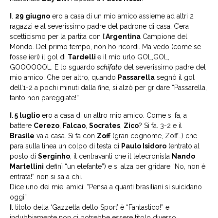
Il
29 giugno
ero a casa di un mio amico assieme ad altri 2
ragazzi e al severissimo padre del padrone di casa. C’era
scetticismo per la partita con l’
Argentina
Campione del
Mondo. Del primo tempo, non ho ricordi. Ma vedo (come se
fosse ieri) il gol di
Tardelli
e il mio urlo GOL,GOL,
GOOOOOOL. E lo sguardo
schifato
del severissimo padre del
mio amico. Che per altro, quando
Passarella
segnò il gol
dell’1-2 a pochi minuti dalla fine, si alzò per gridare “Passarella,
tanto non pareggiate!”.
Il
5 luglio
ero a casa di un altro mio amico. Come si fa, a
battere
Cerezo
,
Falcao
,
Socrates
,
Zico
? Si fa. 3-2 e il
Brasile
va a casa. Si fa con
Zoff
(gran cognome, Zoff…) che
para sulla linea un colpo di testa di
Paulo Isidoro
(entrato al
posto di
Serginho
, il centravanti che il telecronista
Nando
Martellini
definì “un elefante”) e si alza per gridare “No, non è
entrata!” non si sa a chi.
Dice uno dei miei amici: “Pensa a quanti brasiliani si suicidano
oggi”.
Il titolo della ‘Gazzetta dello Sport’ è “Fantastico!” e
indubbiamente non ci potrebbe essere titolo diverso.