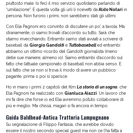
piuttosto male. Io feci il mio servizio quotidiano parlando di
“umiliazione”. E questa volta gli urli li ricevetti da
Aldo Notari
in
persona. Non furono i primi, non sarebbero stati gli ultimi.
Con Elia Pagnoni ero convinto di discutere un po’, a tavola. Ma
stranamente, ci siamo trovati d’accordo su tutto. Sarà che
stiamo invecchiando. Entrambi siamo stati avviati a scrivere di
baseball da
Giorgio Gandolfi
e
Tuttobaseball
ed entrambi
abbiamo un ottimo ricordo del Gandolfi giornalista (meno
delle sue maniere, almeno io). Siamo entrambi d’accordo sul
fatto che l’attuale campionato di baseball non abbia senso. E
sul fatto che se non si trova il modo di avere un pubblico
pagante, prima o poi si sparisce.
Ho in mano i primi 2 capitoli del film
La storia di un sogno
, che
Elia Pagnoni ha realizzato con
Gianluca Aiazzi
. Un lavoro che
mi fa dire che forse io ed Elia avremmo potuto collaborare di
più e meglio. Ma chissà, magari si fa ancora in tempo.
Guida Baldhead-Antica Trattoria Lampugnano
Su segnalazione di Filippo Fantasia, che avrebbe dovuto
essere il nostro secondo special guest ma non ce l’ha fatta a