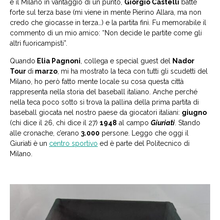
e il Milano in vantaggio di un punto,
Giorgio Castelli
battè
forte sul terza base (mi viene in mente Pierino Allara, ma non
credo che giocasse in terza…) e la partita finì. Fu memorabile il
commento di un mio amico: “Non decide le partite come gli
altri fuoricampisti”.
Quando
Elia Pagnoni
, collega e special guest del
Nador
Tour
di
marzo
, mi ha mostrato la teca con tutti gli scudetti del
Milano, ho però fatto mente locale su cosa questa città
rappresenta nella storia del baseball italiano. Anche perché
nella teca poco sotto si trova la pallina della prima partita di
baseball giocata nel nostro paese da giocatori italiani:
giugno
(chi dice il 26, chi dice il 27)
1948
al campo
Giuriati
. Stando
alle cronache, c’erano
3.000
persone. Leggo che oggi il
Giuriati è un
centro sportivo
ed è parte del Politecnico di
Milano.