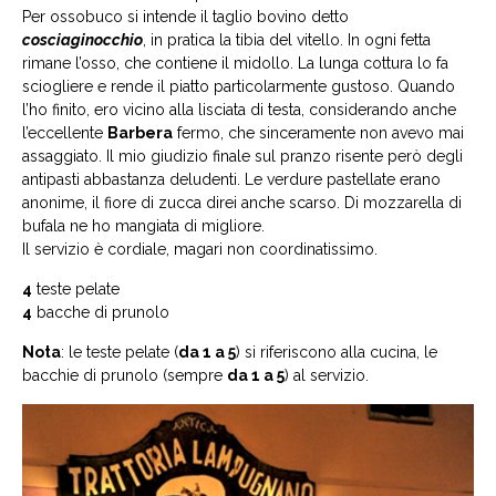
Per ossobuco si intende il taglio bovino detto
cosciaginocchio
, in pratica la tibia del vitello. In ogni fetta
rimane l’osso, che contiene il midollo. La lunga cottura lo fa
sciogliere e rende il piatto particolarmente gustoso. Quando
l’ho finito, ero vicino alla lisciata di testa, considerando anche
l’eccellente
Barbera
fermo, che sinceramente non avevo mai
assaggiato. Il mio giudizio finale sul pranzo risente però degli
antipasti abbastanza deludenti. Le verdure pastellate erano
anonime, il fiore di zucca direi anche scarso. Di mozzarella di
bufala ne ho mangiata di migliore.
Il servizio è cordiale, magari non coordinatissimo.
4
teste pelate
4
bacche di prunolo
Nota
: le teste pelate (
da 1 a 5
) si riferiscono alla cucina, le
bacchie di prunolo (sempre
da 1 a 5
) al servizio.