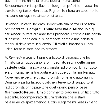
devo dire che mi ha fatto una buona impressione.
Sinceramente, mi aspettavo un luogo un po’ triste, invece l’ho
trovato dignitoso. Non so se Pagnoni lo riterrà un coplimento,
ma sono un ragazzo sincero, lui lo sa.
Bevendo un caffè, ho dato un’occhiata alla partita di baseball
per ciechi tra i
Lampi
e i
Thunder’s Five
di Milano. Io e gli
altri
Nador Tourers
ci siamo fatti riprendere. Perché a una partita
di baseball per ciechi ci si comporta come a una partita di
tennis: si deve stare in silenzio. Gli atleti si basano sul loro
udito, forse ci sarei potuto arrivare.
Al
Kennedy
è legato il primo articolo di baseball che ho
firmato su un quotidiano. Ero impegnato in una delle prime
trasferte della mia attività di cronista radiofonico. Il mio ruolo
era principalmente trasportare la troupe con la mia Renault
Nove, anche perché gli altri cronisti non erano automuniti.
Durante la partita facevo qualche intervento di supporto al
radiocronista principale (che quel giorno penso fosse
Giampaolo Pelosi
). Il mio commento piacque a un tizio tutto
elegante, accompagnato da una fatalona che si stava
palesemente spazientendo. Il tizio elegante mi mise in mano