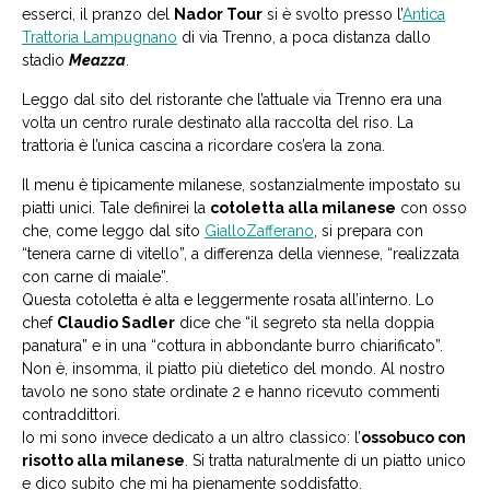
esserci, il pranzo del
Nador Tour
si è svolto presso l’
Antica
Trattoria Lampugnano
di via Trenno, a poca distanza dallo
stadio
Meazza
.
Leggo dal sito del ristorante che l’attuale via Trenno era una
volta un centro rurale destinato alla raccolta del riso. La
trattoria è l’unica cascina a ricordare cos’era la zona.
Il menu è tipicamente milanese, sostanzialmente impostato su
piatti unici. Tale definirei la
cotoletta alla milanese
con osso
che, come leggo dal sito
GialloZafferano
, si prepara con
“tenera carne di vitello”, a differenza della viennese, “realizzata
con carne di maiale”.
Questa cotoletta è alta e leggermente rosata all’interno. Lo
chef
Claudio Sadler
dice che “il segreto sta nella doppia
panatura” e in una “cottura in abbondante burro chiarificato”.
Non è, insomma, il piatto più dietetico del mondo. Al nostro
tavolo ne sono state ordinate 2 e hanno ricevuto commenti
contraddittori.
Io mi sono invece dedicato a un altro classico: l’
ossobuco con
risotto alla milanese
. Si tratta naturalmente di un piatto unico
e dico subito che mi ha pienamente soddisfatto.