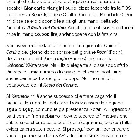
un biglietto da visita di Canale Cinque e trasalì quando lo
speaker
Giancarlo Mangini
pubblicizzò l’accordo tra la FIBS
(presidenza Beneck) e Rete Quattro (proprietà Mondadori). Poi
mi disse se ero disponibile a dargli una mano, dettando
l’articolo a
Il Resto del Carlino
. Accettai con entusiasmo e lui mi
mise in mano
10.000
lire, andandosene con la fatalona.
Non avevo mai dettato un articolo a un giornale. Quindi il
Carlino
del giorno dopo scrisse del giovane
Pochi
(Fochi),
dell’allenatore del Parma
Iughi
(Hughes), del terza base
Uatanabi
(Watanabe). Ma il tizio elegante si disse soddisfatto.
Rintraccio il mio numero di casa e mi chiese di sostituirlo
anche per la partita del giorno dopo. Non ho mai più
collaborato con il
Resto del Carlino
.
Al
Kennedy
mi è anche successo di entrare pagando il
biglietto. Ma non da spettatore. Doveva essere la stagione
1986
o
1987
, comunque già presidenza Notari. All’ingresso si
partì con un “non abbiamo ricevuto l’accredito”, motivazione
subito smascherata dalla copia del telegramma, che con tutta
evidenza era stato ricevuto. Si proseguì con un “per entrare ci
vuole il permesso della SIAE”, altrettanto smascherato da un