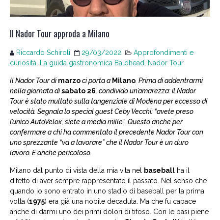
Il Nador Tour approda a Milano
Riccardo Schiroli
29/03/2022
Approfondimenti e
curiosità
,
La guida gastronomica Baldhead
,
Nador Tour
Il Nador Tour di
marzo
ci porta a
Milano
. Prima di addentrarmi
nella giornata di
sabato 26
, condivido un’amarezza: il Nador
Tour è stato multato sulla tangenziale di Modena per eccesso di
velocità. Segnala lo special guest Ceby Vecchi: “avete preso
l’unico AutoVelox, siete a media mille”. Questo anche per
confermare a chi ha commentato il precedente Nador Tour con
uno sprezzante “va a lavorare” che il Nador Tour è un duro
lavoro. E anche pericoloso.
Milano dal punto di vista della mia vita nel
baseball
ha il
difetto di aver sempre rappresentato il passato. Nel senso che
quando io sono entrato in uno stadio di baseball per la prima
volta (
1975
) era già una nobile decaduta. Ma che fu capace
anche di darmi uno dei primi dolori di tifoso. Con le basi piene