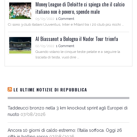
Money League di Deloitte ci spiega che il calcio
italiano non è povero, spende male
05/05/2022
1 Comment
Ci sono 3 club italiani (Juventus, Inter e Milan) tra i 20 club più ricchi …
Al Biassanot a Bologna il Nador Tour trionfa
02/05/2022
1 Comment
Quando volano le cinque teste pelate e a seguire la
lisciata di testa, vuol dire …
LE ULTIME NOTIZIE DI REPUBBLICA
Taddeucci bronzo nella 3 km knockout sprint agli Europei di
nuoto
07/08/2026
Ancora 10 giorni di caldo estremo: l’Italia soffoca. Oggi 26
città in bollino rosso
07/08/2026