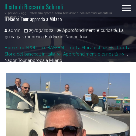
Skip
Il sito di Riccardo Schiroli
to
Vi parlo di viaggi, letteratura, sport, cinema, televisione…non necessariamente in
content
Il Nador Tour approda a Milano
quest'ordine
admin
29/03/2022
Approfondimenti e curiosità
,
La
guida gastronomica Baldhead
,
Nador Tour
Home
>>
SPORT
>>
BASEBALL
>>
La Storia del baseball
>>
La
Storia del baseball in Italia
>>
Approfondimenti e curiosità
>>
Il
Nador Tour approda a Milano