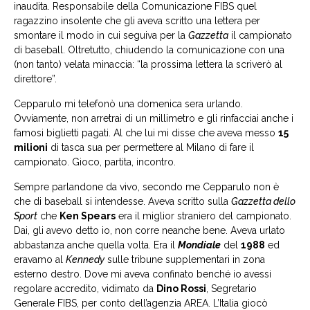
inaudita. Responsabile della Comunicazione FIBS quel
ragazzino insolente che gli aveva scritto una lettera per
smontare il modo in cui seguiva per la
Gazzetta
il campionato
di baseball. Oltretutto, chiudendo la comunicazione con una
(non tanto) velata minaccia: “la prossima lettera la scriverò al
direttore”.
Cepparulo mi telefonò una domenica sera urlando.
Ovviamente, non arretrai di un millimetro e gli rinfacciai anche i
famosi biglietti pagati. Al che lui mi disse che aveva messo
15
milioni
di tasca sua per permettere al Milano di fare il
campionato. Gioco, partita, incontro.
Sempre parlandone da vivo, secondo me Cepparulo non è
che di baseball si intendesse. Aveva scritto sulla
Gazzetta dello
Sport
che
Ken Spears
era il miglior straniero del campionato.
Dai, gli avevo detto io, non corre neanche bene. Aveva urlato
abbastanza anche quella volta. Era il
Mondiale
del
1988
ed
eravamo al
Kennedy
sulle tribune supplementari in zona
esterno destro. Dove mi aveva confinato benché io avessi
regolare accredito, vidimato da
Dino Rossi
, Segretario
Generale FIBS, per conto dell’agenzia AREA. L’Italia giocò