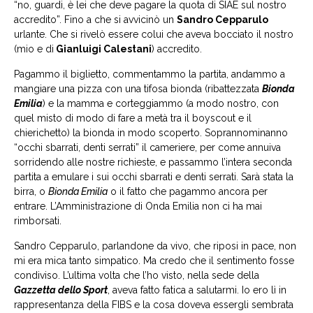
“no, guardi, è lei che deve pagare la quota di SIAE sul nostro
accredito”. Fino a che si avvicinò un
Sandro Cepparulo
urlante. Che si rivelò essere colui che aveva bocciato il nostro
(mio e di
Gianluigi Calestani
) accredito.
Pagammo il biglietto, commentammo la partita, andammo a
mangiare una pizza con una tifosa bionda (ribattezzata
Bionda
Emilia
) e la mamma e corteggiammo (a modo nostro, con
quel misto di modo di fare a metà tra il boyscout e il
chierichetto) la bionda in modo scoperto. Soprannominanno
“occhi sbarrati, denti serrati” il cameriere, per come annuiva
sorridendo alle nostre richieste, e passammo l’intera seconda
partita a emulare i sui occhi sbarrati e denti serrati. Sarà stata la
birra, o
Bionda Emilia
o il fatto che pagammo ancora per
entrare. L’Amministrazione di Onda Emilia non ci ha mai
rimborsati.
Sandro Cepparulo, parlandone da vivo, che riposi in pace, non
mi era mica tanto simpatico. Ma credo che il sentimento fosse
condiviso. L’ultima volta che l’ho visto, nella sede della
Gazzetta dello Sport
, aveva fatto fatica a salutarmi. Io ero lì in
rappresentanza della FIBS e la cosa doveva essergli sembrata