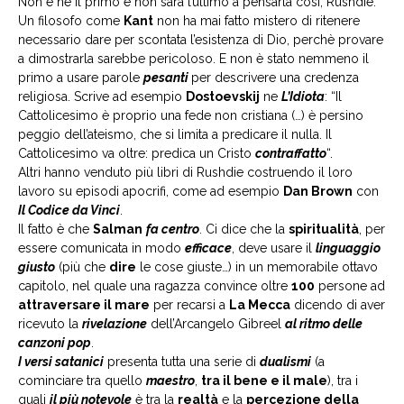
Non è nè il primo e non sarà l’ultimo a pensarla così, Rushdie.
Un filosofo come
Kant
non ha mai fatto mistero di ritenere
necessario dare per scontata l’esistenza di Dio, perchè provare
a dimostrarla sarebbe pericoloso. E non è stato nemmeno il
primo a usare parole
pesanti
per descrivere una credenza
religiosa. Scrive ad esempio
Dostoevskij
ne
L’Idiota
: “Il
Cattolicesimo è proprio una fede non cristiana (…) è persino
peggio dell’ateismo, che si limita a predicare il nulla. Il
Cattolicesimo va oltre: predica un Cristo
contraffatto
“.
Altri hanno venduto più libri di Rushdie costruendo il loro
lavoro su episodi apocrifi, come ad esempio
Dan Brown
con
Il Codice da Vinci
.
Il fatto è che
Salman
fa centro
. Ci dice che la
spiritualità
, per
essere comunicata in modo
efficace
, deve usare il
linguaggio
giusto
(più che
dire
le cose giuste…) in un memorabile ottavo
capitolo, nel quale una ragazza convince oltre
100
persone ad
attraversare il mare
per recarsi a
La Mecca
dicendo di aver
ricevuto la
rivelazione
dell’Arcangelo Gibreel
al ritmo delle
canzoni pop
.
I versi satanici
presenta tutta una serie di
dualismi
(a
cominciare tra quello
maestro
,
tra il bene e il male
), tra i
quali
il più notevole
è tra la
realtà
e la
percezione della