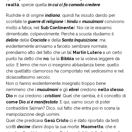
realtà
, specie quella
in cui ci fa comodo credere
.
Rushdie è di origine
indiana
, quindi ha vissuto dando per
scontate le
guerre di religione
(
hindu
e
musulmani
convivono
molto a fatica, nel
Sub Continente
). Noi ce le eravamo
dimenticate, colpevolmente. Perchè a scuola studiamo il
delirio
delle
Crociate
e della
Santa Inquisizione
, ma
evidentemente arriviamo a farcelo sembrare normale,
prendiamo atto del fatto che un tal
Martin Lutero
a un certo
punto ha detto che
no
, lui la
Bibbia
se la voleva leggere da
solo. E temo che non ci insegnino abbastanza bene, quello
che quell’atto clamoroso ha comportato nel sedicesimo e nel
diciassettesimo secolo.
Non ci hanno evidentemente insegnato troppo bene
nemmeno che i
musulmani
e gli
ebrei
credono
nello stesso
Dio
in cui credono i
cristiani
. Quel che cambia, è il concetto di
come Dio
si è manifestato
. E qui, siamo sicuri di poter
contraddire Salman? Dico, sul fatto che entra poi in scena la
manipolazione degli uomini.
Quel che predicava
Gesù Cristo
ci è stato riportato da testi
scritti
decine
d’anni dopo la sua morte.
Maometto
, che è