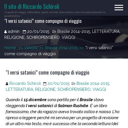
Skip
Il sito di Riccardo Schiroli
to
Vi parlo di viaggi, letteratura, sport, cinema, televisione…non necessariamente in
content
quest'ordine
“I versi satanici” come compagno di viaggio
admin
20/01/2015
Brasile 2014-2015
,
LETTERATURA
,
RELIGIONE
,
SCHIROPENSIERO
,
VIAGGI
Home
>>
VIAGGI
>>
Brasile 2014-2015
>>
“I versi satanici”
come compagno di viaggio
“I versi satanici” come compagno di viaggio
Riccardo Schiroli
20/01/2015
Brasile 2014-2015
,
LETTERATURA
,
RELIGIONE
,
SCHIROPENSIERO
,
VIAGGI
Quando il
15 dicembre
sono partito per il
Brasile
stavo
rileggendo
I versi satanici
di
Salman Rushdie
. E’ un libro
famosissimo, che da ragazzo avevo trovato ostico e noioso. L’ho
ripreso a leggere perchè mi serviva per un progetto di revisione
di un altro mio testo, ma è successo che la seconda lettura (del