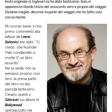
testo originale in Inglese) mi ha dato tantissimo. Solo in
apparenza ritarda l’inizio del resoconto vero e proprio del viaggio.
Diciamo meglio: descrive la parte del viaggio che ho fatto solo
con la mente.
Mi ricordo bene: il mio
primo commento alla
lettura de
I versi
Satanic
i
era stato: “Ci
credo, che Rushdie
l’han condannato a
morte. E’ un libro
assurdo”.
Per la verità, non la
pensavo proprio così.
Anzi, la prima parte
del libro mi era
piaciuta tantissimo.
C’erano questi 2,
Gibreel
(un attore di
Bollywood
specializzato nei