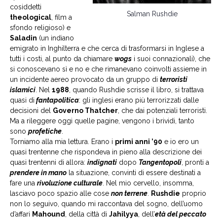
cosiddetti
Salman Rushdie
theological
, film a
sfondo religioso) e
Saladin
(un indiano
emigrato in Inghilterra e che cerca di trasformarsi in Inglese a
tutti i costi, al punto da chiamare
wogs
i suoi connazionali), che
si conoscevano sì e no e che rimanevano coinvolti assieme in
un incidente aereo provocato da un gruppo di
terroristi
islamici
. Nel
1988
, quando Rushdie scrisse il libro, si trattava
quasi di
fantapolitica
: gli inglesi erano più terrorizzati dalle
decisioni del
Governo Thatcher
, che dai potenziali terroristi.
Ma a rileggere oggi quelle pagine, vengono i brividi, tanto
sono
profetiche
.
Torniamo alla mia lettura. Erano i
primi anni ’90
e io ero un
quasi trentenne che rispondeva in pieno alla descrizione dei
quasi trentenni di allora:
indignati
dopo
Tangentopoli
, pronti a
prendere in mano
la situazione, convinti di essere destinati a
fare una
rivoluzione culturale
. Nel mio cervello, insomma,
lasciavo poco spazio alle cose
non terrene
.
Rushdie
proprio
non lo seguivo, quando mi raccontava del sogno, dell’uomo
d’affari
Mahound
, della città di
Jahilyya
, dell’
età del peccato