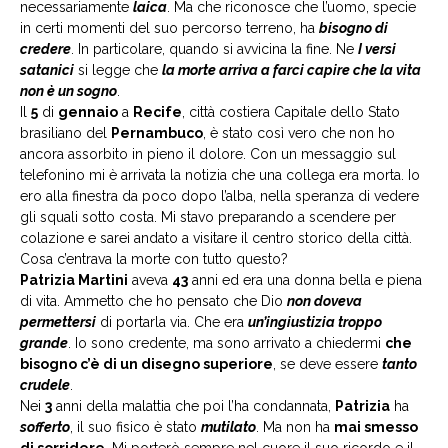
necessariamente
laica
. Ma che riconosce che l’uomo, specie
in certi momenti del suo percorso terreno, ha
bisogno di
credere
. In particolare, quando si avvicina la fine. Ne
I versi
satanici
si legge che
la morte arriva a farci capire che la vita
non è un sogno
.
Il
5
di
gennaio
a
Recife
, città costiera Capitale dello Stato
brasiliano del
Pernambuco
, è stato così vero che non ho
ancora assorbito in pieno il dolore. Con un messaggio sul
telefonino mi è arrivata la notizia che una collega era morta. Io
ero alla finestra da poco dopo l’alba, nella speranza di vedere
gli squali sotto costa. Mi stavo preparando a scendere per
colazione e sarei andato a visitare il centro storico della città.
Cosa c’entrava la morte con tutto questo?
Patrizia Martini
aveva
43
anni ed era una donna bella e piena
di vita. Ammetto che ho pensato che Dio
non doveva
permettersi
di portarla via. Che era
un’ingiustizia troppo
grande
. Io sono credente, ma sono arrivato a chiedermi
che
bisogno c’è di un disegno superiore
, se deve essere
tanto
crudele
.
Nei
3
anni della malattia che poi l’ha condannata,
Patrizia
ha
sofferto
, il suo fisico è stato
mutilato
. Ma non ha
mai smesso
di sorridere
. Mi porterò sempre nel cuore il suo ricordo e il