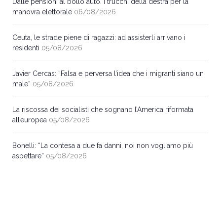
Dalle pensioni al bollo auto. I trucchi della destra per la
manovra elettorale
06/08/2026
Ceuta, le strade piene di ragazzi: ad assisterli arrivano i
residenti
05/08/2026
Javier Cercas: “Falsa e perversa l’idea che i migranti siano un
male”
05/08/2026
La riscossa dei socialisti che sognano l’America riformata
all’europea
05/08/2026
Bonelli: “La contesa a due fa danni, noi non vogliamo più
aspettare”
05/08/2026