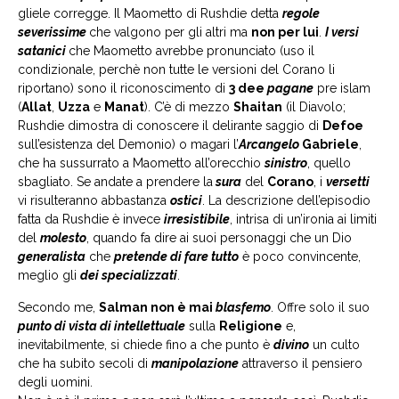
gliele corregge. Il Maometto di Rushdie detta
regole
severissime
che valgono per gli altri ma
non per lui
.
I versi
satanici
che Maometto avrebbe pronunciato (uso il
condizionale, perchè non tutte le versioni del Corano li
riportano) sono il riconoscimento di
3 dee
pagane
pre islam
(
Allat
,
Uzza
e
Manat
). C’è di mezzo
Shaitan
(il Diavolo;
Rushdie dimostra di conoscere il delirante saggio di
Defoe
sull’esistenza del Demonio) o magari l’
Arcangelo
Gabriele
,
che ha sussurrato a Maometto all’orecchio
sinistro
, quello
sbagliato. Se andate a prendere la
sura
del
Corano
, i
versetti
vi risulteranno abbastanza
ostici
. La descrizione dell’episodio
fatta da Rushdie è invece
irresistibile
, intrisa di un’ironia ai limiti
del
molesto
, quando fa dire ai suoi personaggi che un Dio
generalista
che
pretende di fare tutto
è poco convincente,
meglio gli
dei specializzati
.
Secondo me,
Salman non è mai
blasfemo
. Offre solo il suo
punto di vista di intellettuale
sulla
Religione
e,
inevitabilmente, si chiede fino a che punto è
divino
un culto
che ha subito secoli di
manipolazione
attraverso il pensiero
degli uomini.