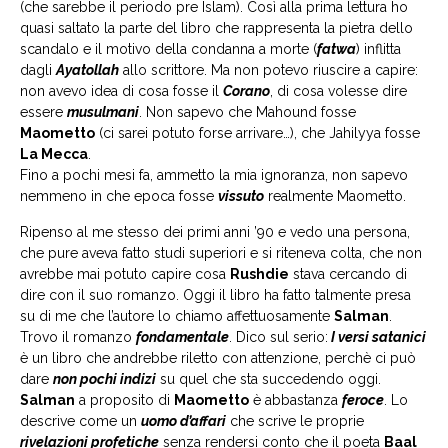
(che sarebbe il periodo pre Islam). Così alla prima lettura ho
quasi saltato la parte del libro che rappresenta la pietra dello
scandalo e il motivo della condanna a morte (
fatwa
) inflitta
dagli
Ayatollah
allo scrittore. Ma non potevo riuscire a capire:
non avevo idea di cosa fosse il
Corano
, di cosa volesse dire
essere
musulmani
. Non sapevo che Mahound fosse
Maometto
(ci sarei potuto forse arrivare…), che Jahilyya fosse
La Mecca
.
Fino a pochi mesi fa, ammetto la mia ignoranza, non sapevo
nemmeno in che epoca fosse
vissuto
realmente Maometto.
Ripenso al me stesso dei primi anni ’90 e vedo una persona,
che pure aveva fatto studi superiori e si riteneva colta, che non
avrebbe mai potuto capire cosa
Rushdie
stava cercando di
dire con il suo romanzo. Oggi il libro ha fatto talmente presa
su di me che l’autore lo chiamo affettuosamente
Salman
.
Trovo il romanzo
fondamentale
. Dico sul serio:
I versi satanici
è un libro che andrebbe riletto con attenzione, perchè ci può
dare
non pochi indizi
su quel che sta succedendo oggi.
Salman
a proposito di
Maometto
è abbastanza
feroce
. Lo
descrive come un
uomo d’affari
che scrive le proprie
rivelazioni profetiche
senza rendersi conto che il poeta
Baal