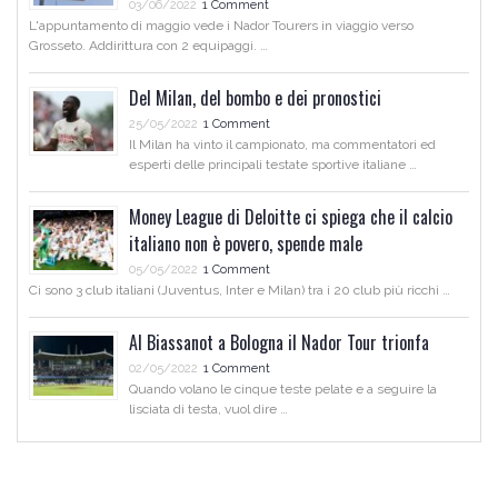
03/06/2022
1 Comment
L'appuntamento di maggio vede i Nador Tourers in viaggio verso
Grosseto. Addirittura con 2 equipaggi. …
Del Milan, del bombo e dei pronostici
25/05/2022
1 Comment
Il Milan ha vinto il campionato, ma commentatori ed
esperti delle principali testate sportive italiane …
Money League di Deloitte ci spiega che il calcio
italiano non è povero, spende male
05/05/2022
1 Comment
Ci sono 3 club italiani (Juventus, Inter e Milan) tra i 20 club più ricchi …
Al Biassanot a Bologna il Nador Tour trionfa
02/05/2022
1 Comment
Quando volano le cinque teste pelate e a seguire la
lisciata di testa, vuol dire …