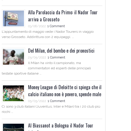
Alla Parolaccia da Primo: il Nador Tour
arriva a Grosseto
03/06/2022
1 Comment
L'appuntamento di maggio vede i Nador Tourers in viaggio
verso Grosseto. Addirittura con 2 equipaggi. …
Del Milan, del bombo e dei pronostici
25/05/2022
1 Comment
Il Milan ha vinto il campionato, ma
commentatori ed esperti delle principali
testate sportive italiane …
Money League di Deloitte ci spiega che il
calcio italiano non è povero, spende male
05/05/2022
1 Comment
Ci sono 3 club italiani (Juventus, Inter e Milan) tra i 20 club più
ricchi …
Al Biassanot a Bologna il Nador Tour