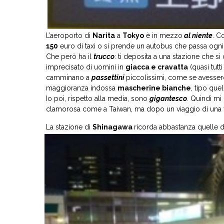
L’aeroporto di
Narita
a
Tokyo
è in mezzo
al niente
. C
150
euro di taxi o si prende un autobus che passa ogn
Che però ha il
trucco
: ti deposita a una stazione che s
imprecisato di uomini in
giacca e cravatta
(quasi tut
camminano a
passettini
piccolissimi, come se avesser
maggioranza indossa
mascherine bianche
, tipo que
Io poi, rispetto alla media, sono
gigantesco
. Quindi mi
clamorosa come a Taiwan, ma dopo un viaggio di una ve
La stazione di
Shinagawa
ricorda abbastanza quelle di 