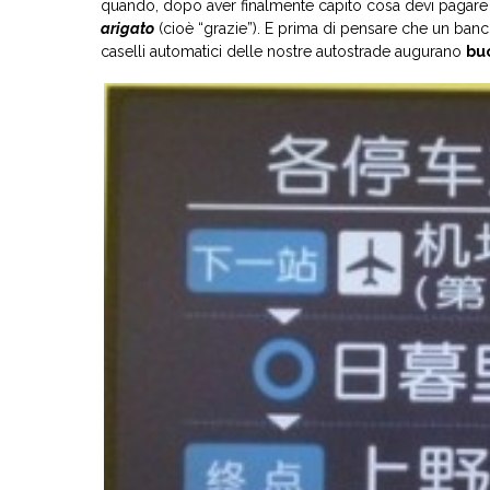
quando, dopo aver finalmente capito cosa devi pagare 
arigato
(cioè “grazie”). E prima di pensare che un ba
caselli automatici delle nostre autostrade augurano
bu