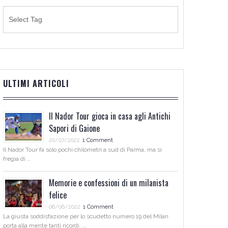
ULTIMI ARTICOLI
Il Nador Tour gioca in casa agli Antichi
Sapori di Gaione
20/07/2022
1 Comment
Il Nador Tour fa solo pochi chilometri a sud di Parma, ma si
fregia di …
Memorie e confessioni di un milanista
felice
08/06/2022
1 Comment
La giusta soddisfazione per lo scudetto numero 19 del Milan
porta alla mente tanti ricordi. …