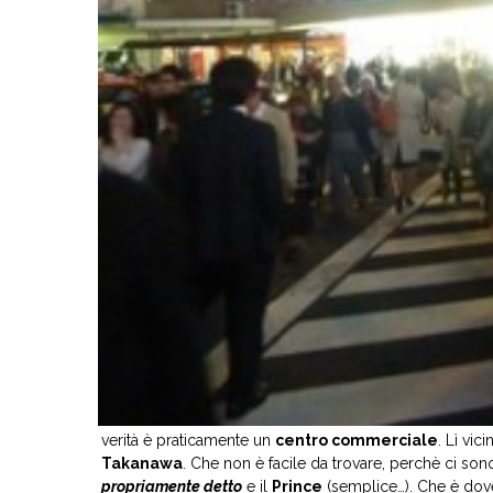
verità è praticamente un
centro commerciale
. Lì vic
Takanawa
. Che non è facile da trovare, perchè ci so
propriamente detto
e il
Prince
(semplice…). Che è dov