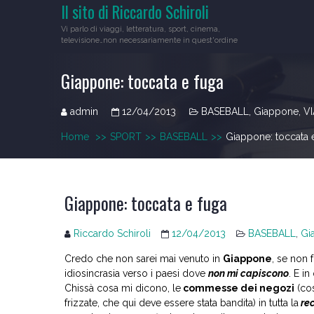
Il sito di Riccardo Schiroli
Skip
to
Vi parlo di viaggi, letteratura, sport, cinema,
content
televisione…non necessariamente in quest'ordine
Giappone: toccata e fuga
admin
12/04/2013
BASEBALL
,
Giappone
,
V
Home
>>
SPORT
>>
BASEBALL
>>
Giappone: toccata 
Giappone: toccata e fuga
Riccardo Schiroli
12/04/2013
BASEBALL
,
Gi
Credo che non sarei mai venuto in
Giappone
, se non 
idiosincrasia verso i paesi dove
non mi capiscono
. E i
Chissà cosa mi dicono, le
commesse dei negozi
(cos
frizzate, che qui deve essere stata bandita) in tutta la
rec