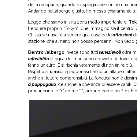
della reception, quando mi spiega che non ho una pre
Andando nell’albergo giusto, ho messo chiaramente tut
Leggo che siamo in una zona molto importante di
Tok
treno era proprio “Tokyo”. Che immagino sia il centro. 
Chissà se riuscirò a vedere qualcosa delle
attrazioni
d
stazione, che almeno non posso perdermi. Non vedo 
Dentro l’albergo
invece sono tutti
servizievoli
oltre m
infastidito
al riguardo; non sono convinto di dover ris
fanno un altro. E si rischia veramente di non finire più.
Rispetto ai
cinesi
, i giapponesi hanno un alfabeto altern
anche in lettere comprensibili. La fonetica non è dissimil
a pappagallo
, c’è anche la speranza di essere capiti.
pronunciano le “r” colme “l”, proprio come nei film. E quin