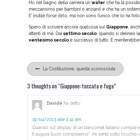
Ho nel bagno della camera un
water
che ha la possibi
meccanismo per bambini o anziani) e che ha un sistem
E’ inutile forse dirlo, ma non sono l’unico che lo ha foto
Spero di scrivere ancora qualcosa sul
Giappone
, anch
attenti di me. Dal
settimo secolo
, quando si delineò l
ventesimo secolo
è successo di tutto. E meriterebbe 
Navigazione
La Costituzione, questa sconosciuta
articoli
3 thoughts on “
Giappone: toccata e fuga
”
Davide
ha detto:
19/04/2013 alle 2:41 am
Quando sul display di un bancomat italiano comparve l
ti augura buon compleanno”, mi sentii sotto l’occhio 