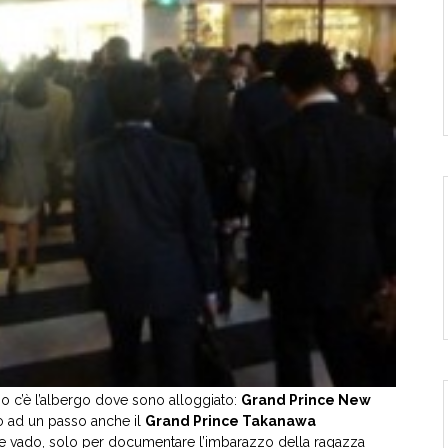
ino c’è l’albergo dove sono alloggiato:
Grand Prince New
no ad un passo anche il
Grand Prince Takanawa
e vado, solo per documentare l’imbarazzo della ragazza