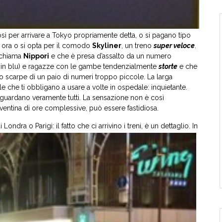
osì per arrivare a Tokyo propriamente detta, o si pagano tipo
i ora o si opta per il comodo
Skyliner
, un treno
super veloce
.
i chiama
Nippori
e che è presa d’assalto da un numero
ti in blu) e ragazze con le gambe tendenzialmente
storte
e che
o scarpe di un paio di numeri troppo piccole. La larga
lle che ti obbligano a usare a volte in ospedale: inquietante.
 guardano veramente tutti. La sensazione non è così
ntina di ore complessive, può essere fastidiosa.
Londra o Parigi: il fatto
che ci arrivino i treni, è un dettaglio. In