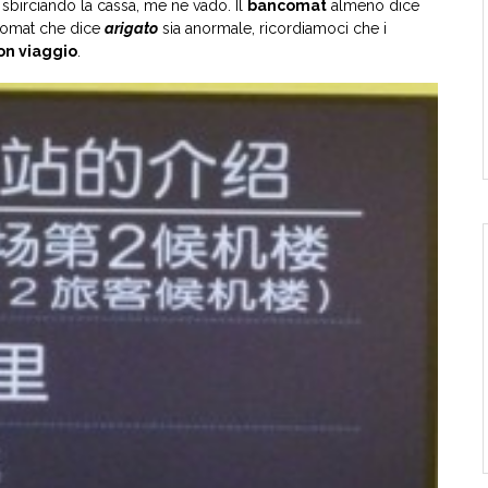
sbirciando la cassa, me ne vado. Il
bancomat
almeno dice
ncomat che dice
arigato
sia anormale, ricordiamoci che i
on viaggio
.