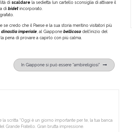
lità di
scaldare
la sedietta (un cartello sconsiglia di attivare il
a di
bidet
incorporato.
grafato.
e se credo che il Paese e la sua storia meritino visitatori più
a
dinastia imperiale
, al Giappone
bellicoso
dell’inizio del
la pena di provare a capirlo con più calma.
In Giappone si può essere “ambireligiosi”
a scritta “Oggi è un giorno importante per te, la tua banca
del Grande Fratello. Gran brutta impressione.