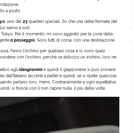
notazione.
to a posto.
yo
: uno dei
23
quartieri speciali. So che una delle fermate del
Qui siamo a sud.
i Tokyo. Per il momento, mi sono aggirato per la zona della
gente
a passeggio
. Sono tutti di corsa, con una destinazione.
isura. Fanno l’inchino per qualsiasi cosa e io sono quasi
pondere con l’inchino, perchè se abbozzi un inchino, loro ne
ativo agli
ideogrammi
e quindi il giapponese si può scrivere
e dall’Italiano (accenti a parte) e quindi, se si ripete qualcosa
 Quando parlano loro, meno. Contrariamente a ogni aspettativa,
di, si finisce con il non capire nulla, il più delle volte.