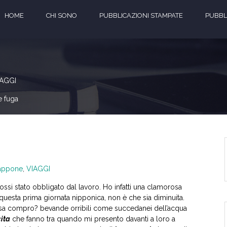
HOME
CHI SONO
PUBBLICAZIONI STAMPATE
PUBBLI
IAGGI
e fuga
appone
,
VIAGGI
fossi stato obbligato dal lavoro. Ho infatti una clamorosa
n questa prima giornata nipponica, non è che sia diminuita.
a compro? bevande orribili come succedanei dell’acqua
ita
che fanno tra quando mi presento davanti a loro a