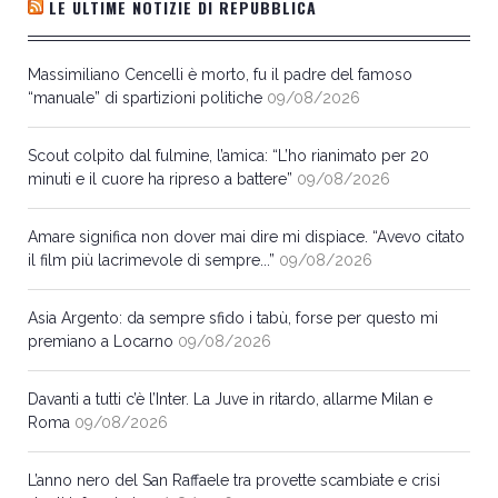
LE ULTIME NOTIZIE DI REPUBBLICA
Massimiliano Cencelli è morto, fu il padre del famoso
“manuale” di spartizioni politiche
09/08/2026
Scout colpito dal fulmine, l’amica: “L’ho rianimato per 20
minuti e il cuore ha ripreso a battere”
09/08/2026
Amare significa non dover mai dire mi dispiace. “Avevo citato
il film più lacrimevole di sempre...”
09/08/2026
Asia Argento: da sempre sfido i tabù, forse per questo mi
premiano a Locarno
09/08/2026
Davanti a tutti c’è l’Inter. La Juve in ritardo, allarme Milan e
Roma
09/08/2026
L’anno nero del San Raffaele tra provette scambiate e crisi