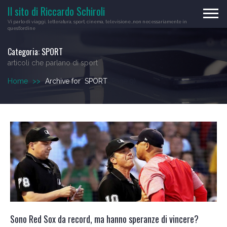
Skip
Il sito di Riccardo Schiroli
to
Vi parlo di viaggi, letteratura, sport, cinema, televisione…non necessariamente in
content
quest'ordine
Categoria:
SPORT
articoli che parlano di sport
Home
>>
Archive for
SPORT
(Page 9)
Sono Red Sox da record, ma hanno speranze di vincere?