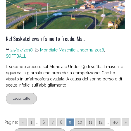
Nel Saskatchewan fa molto freddo. Ma….
25/07/2018
Mondiale Maschile Under 19 2018
,
SOFTBALL
Il secondo articolo sul Mondiale Under 19 di softball maschile
riguarda la giornata che precede la competizione. Che ho
vissuto in un'atmosfera ovattata. A causa del sonno perso e di
scelte infelici sull'abbigliamento
Leggi tutto
Pagine:
«
1
...
6
7
8
9
10
11
12
...
40
»