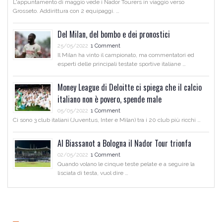
L'appuntamento di maggio vede i Nador Tourers in viaggio verso
Grosseto. Addirittura con 2 equipaggi. …
Del Milan, del bombo e dei pronostici
25/05/2022
1 Comment
Il Milan ha vinto il campionato, ma commentatori ed
esperti delle principali testate sportive italiane …
Money League di Deloitte ci spiega che il calcio
italiano non è povero, spende male
05/05/2022
1 Comment
Ci sono 3 club italiani (Juventus, Inter e Milan) tra i 20 club più ricchi …
Al Biassanot a Bologna il Nador Tour trionfa
02/05/2022
1 Comment
Quando volano le cinque teste pelate e a seguire la
lisciata di testa, vuol dire …