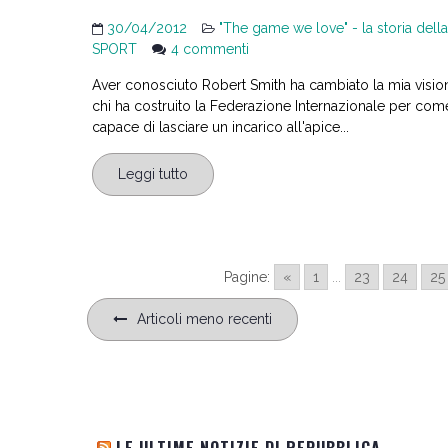
30/04/2012
"The game we love" - la storia dell
su
SPORT
4 commenti
Gli
Aver conosciuto Robert Smith ha cambiato la mia visione
anni
chi ha costruito la Federazione Internazionale per c
’80
capace di lasciare un incarico all'apice...
di
Robert
Leggi tutto
Smith:
il
baseball
alle
Olimpiadi
Pagine:
«
1
...
23
24
25
Navigazione
Articoli meno recenti
articoli