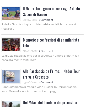
Il Nador Tour gioca in casa agli Antichi
Sapori di Gaione
20/07/2022
1 Comment
Il Nador Tour fa solo pochi chilometri a sud di Parma, ma si
fregia di …
Memorie e confessioni di un milanista
felice
08/06/2022
1 Comment
La giusta soddisfazione per lo scudetto numero 19 del Milan
porta alla mente tanti ricordi. …
Alla Parolaccia da Primo: il Nador Tour
arriva a Grosseto
03/06/2022
1 Comment
L'appuntamento di maggio vede i Nador Tourers in viaggio
verso Grosseto. Addirittura con 2 equipaggi. …
Del Milan, del bombo e dei pronostici