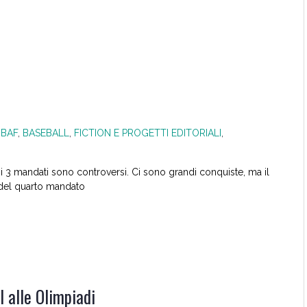
 IBAF
,
BASEBALL
,
FICTION E PROGETTI EDITORIALI
,
oi 3 mandati sono controversi. Ci sono grandi conquiste, ma il
e del quarto mandato
l alle Olimpiadi