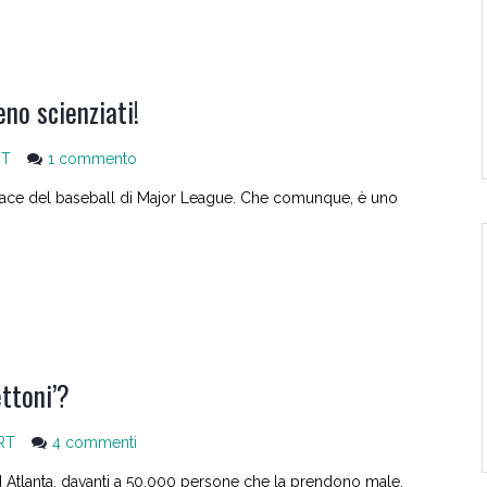
eno scienziati!
su
RT
1 commento
Per
 piace del baseball di Major League. Che comunque, è uno
il
bene
del
baseball:
più
istinto,
meno
scienziati!
ttoni’?
su
RT
4 commenti
Perchè
 ad Atlanta, davanti a 50.000 persone che la prendono male.