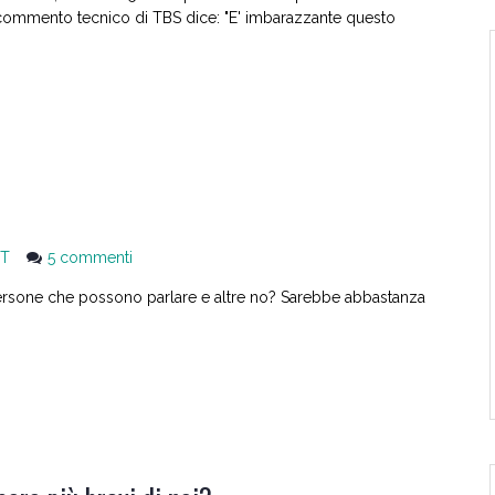
a
e commento tecnico di TBS dice: "E' imbarazzante questo
Ron
Darling
non
fanno
i
‘gavettoni’?
su
T
5 commenti
Opinioni
 persone che possono parlare e altre no? Sarebbe abbastanza
e
responsabilità