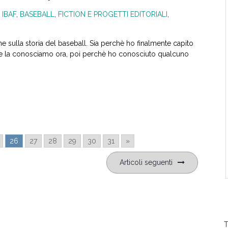
a IBAF
,
BASEBALL
,
FICTION E PROGETTI EDITORIALI
,
 sulla storia del baseball. Sia perchè ho finalmente capito
ome la conosciamo ora, poi perchè ho conosciuto qualcuno
26
27
28
29
30
31
»
Articoli seguenti
T