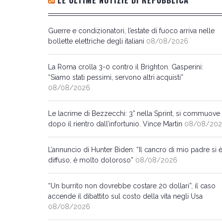
LE ULTIME NOTIZIE DI REPUBBLICA
Guerre e condizionatori, l’estate di fuoco arriva nelle
bollette elettriche degli italiani
08/08/2026
La Roma crolla 3-0 contro il Brighton. Gasperini:
“Siamo stati pessimi, servono altri acquisti”
08/08/2026
Le lacrime di Bezzecchi: 3° nella Sprint, si commuove
dopo il rientro dall’infortunio. Vince Martin
08/08/20
L’annuncio di Hunter Biden: “Il cancro di mio padre si 
diffuso, è molto doloroso”
08/08/2026
“Un burrito non dovrebbe costare 20 dollari”, il caso
accende il dibattito sul costo della vita negli Usa
08/08/2026