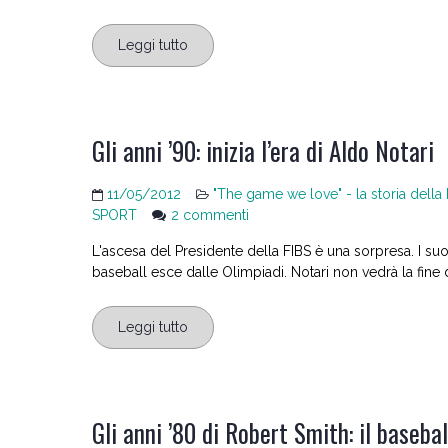
Leggi tutto
Gli anni ’90: inizia l’era di Aldo Notari
11/05/2012
"The game we love" - la storia della
su
SPORT
2 commenti
Gli
L'ascesa del Presidente della FIBS è una sorpresa. I su
anni
baseball esce dalle Olimpiadi. Notari non vedrà la fin
’90:
inizia
l’era
Leggi tutto
di
Aldo
Notari
Gli anni ’80 di Robert Smith: il basebal