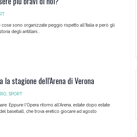
ere più bravi di noi?
RT
le cose sono organizzate peggio rispetto all'Italia e però gli
oria degli antillani...
a la stagione dell’Arena di Verona
ERO
,
SPORT
re. Eppure l'Opera ritorno all'Arena, estate dopo estate.
el baseball, che trova eretico giocare ad agosto