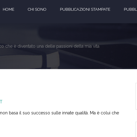
HOME
CHI SONO
PUBBLICAZIONI STAMPATE
PUBBLI
ioco che è diventato una delle passioni della mia vita
T
 non basa il suo successo sulle innate qualità. Ma è colui che