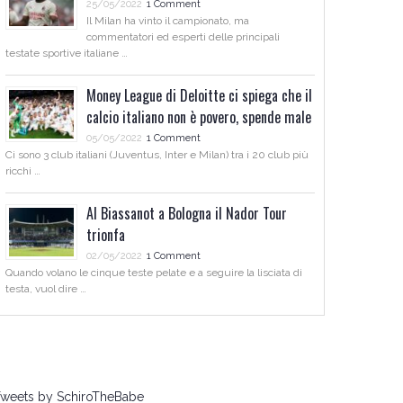
25/05/2022
1 Comment
Il Milan ha vinto il campionato, ma
commentatori ed esperti delle principali
testate sportive italiane …
Money League di Deloitte ci spiega che il
calcio italiano non è povero, spende male
05/05/2022
1 Comment
Ci sono 3 club italiani (Juventus, Inter e Milan) tra i 20 club più
ricchi …
Al Biassanot a Bologna il Nador Tour
trionfa
02/05/2022
1 Comment
Quando volano le cinque teste pelate e a seguire la lisciata di
testa, vuol dire …
weets by SchiroTheBabe