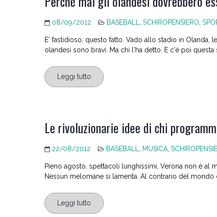
Perchè mai gli olandesi dovrebbero ess
08/09/2012
BASEBALL
,
SCHIROPENSIERO
,
SPO
E' fastidioso, questo fatto. Vado allo stadio in Olanda, 
olandesi sono bravi. Ma chi l'ha detto. E c'è poi questa st
Leggi tutto
Le rivoluzionarie idee di chi programm
22/08/2012
BASEBALL
,
MUSICA
,
SCHIROPENSI
Pieno agosto, spettacoli lunghissimi, Verona non è al ma
Nessun melomane si lamenta. Al contrario del mondo d
Leggi tutto