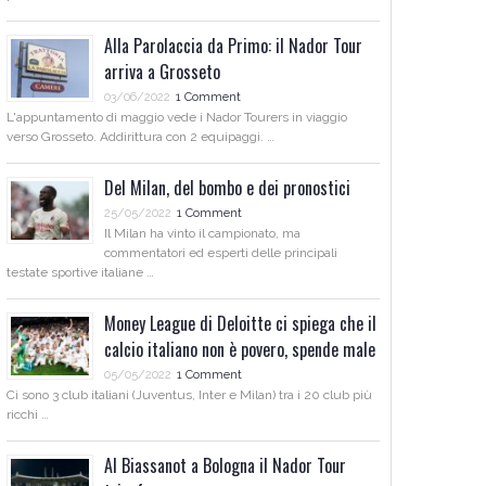
Alla Parolaccia da Primo: il Nador Tour
arriva a Grosseto
03/06/2022
1 Comment
L'appuntamento di maggio vede i Nador Tourers in viaggio
verso Grosseto. Addirittura con 2 equipaggi. …
Del Milan, del bombo e dei pronostici
25/05/2022
1 Comment
Il Milan ha vinto il campionato, ma
commentatori ed esperti delle principali
testate sportive italiane …
Money League di Deloitte ci spiega che il
calcio italiano non è povero, spende male
05/05/2022
1 Comment
Ci sono 3 club italiani (Juventus, Inter e Milan) tra i 20 club più
ricchi …
Al Biassanot a Bologna il Nador Tour