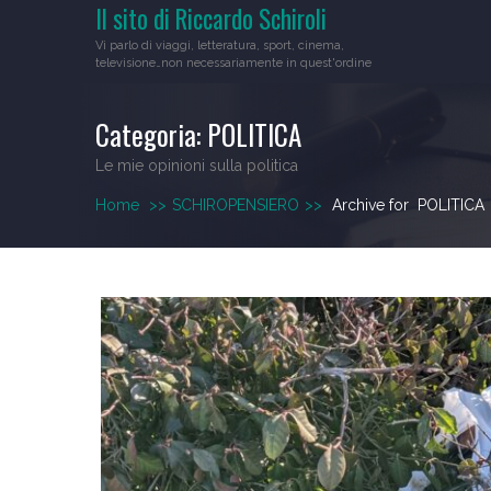
Il sito di Riccardo Schiroli
Skip
to
Vi parlo di viaggi, letteratura, sport, cinema,
content
televisione…non necessariamente in quest'ordine
Categoria:
POLITICA
Le mie opinioni sulla politica
Home
>>
SCHIROPENSIERO
>>
Archive for
POLITICA