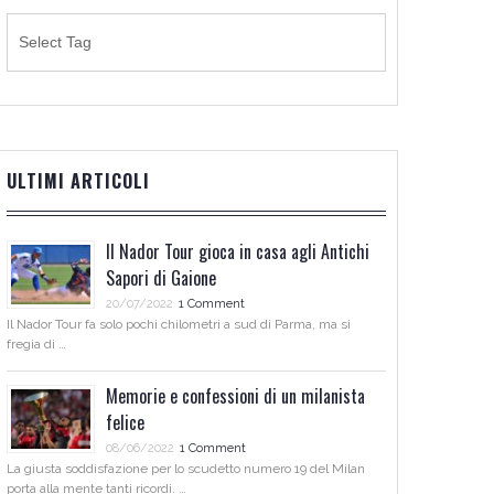
ULTIMI ARTICOLI
Il Nador Tour gioca in casa agli Antichi
Sapori di Gaione
20/07/2022
1 Comment
Il Nador Tour fa solo pochi chilometri a sud di Parma, ma si
fregia di …
Memorie e confessioni di un milanista
felice
08/06/2022
1 Comment
La giusta soddisfazione per lo scudetto numero 19 del Milan
porta alla mente tanti ricordi. …