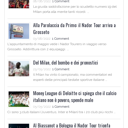
08/06/2022
1 Comment
La giusta soddisfazione per lo scudetto numero 19 del
Milan porta alla mente tanti ricordi. …
Alla Parolaccia da Primo: il Nador Tour arriva a
Grosseto
03/06/2022
1 Comment
L'appuntamento di maggio vede i Nador Tourers in viaggio verso
Grosseto. Addirittura con 2 equipaggi. …
Del Milan, del bombo e dei pronostici
25/05/2022
1 Comment
Il Milan ha vinto il campionato, ma commentatori ed
esperti delle principali testate sportive italiane …
Money League di Deloitte ci spiega che il calcio
italiano non è povero, spende male
05/05/2022
1 Comment
Ci sono 3 club italiani (Juventus, Inter e Milan) tra i 20 club più ricchi …
Al Biassanot a Bologna il Nador Tour trionfa