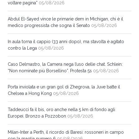
voltare pagina”
05/08/2026
Abdul El-Sayed vince le primarie dem in Michigan, chi è il
medico progressista che sogna il Senato
05/08/2026
In aula torna il cappio (33 anni dopo), ma stavolta è agitato
contro la Lega
05/08/2026
Caso Delmastro, la Camera nega l’uso delle chat. Schlein:
“Non nominate più Borsellino”. Protesta 5s
05/08/2026
Porta inviolata e un gran gol di Zhegrova, la Juve batte il
Chelsea a Hong Kong
05/08/2026
Taddeucci fa il bis, oro anche nella 5 km di fondo agli
Europei. Bronzo a Pozzobon
05/08/2026
Milan-Inter a Perth, il ricordo di Baresi: rossoneri in campo
con la maglia numero 6
05/08/2026