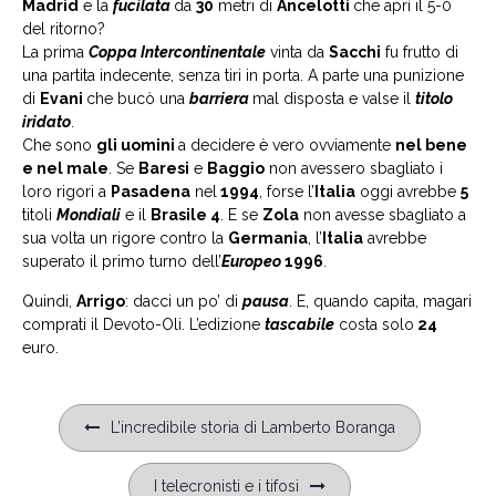
Madrid
e la
fucilata
da
30
metri di
Ancelotti
che aprì il 5-0
del ritorno?
La prima
Coppa Intercontinentale
vinta da
Sacchi
fu frutto di
una partita indecente, senza tiri in porta. A parte una punizione
di
Evani
che bucò una
barriera
mal disposta e valse il
titolo
iridato
.
Che sono
gli uomini
a decidere è vero ovviamente
nel bene
e nel male
. Se
Baresi
e
Baggio
non avessero sbagliato i
loro rigori a
Pasadena
nel
1994
, forse l’
Italia
oggi avrebbe
5
titoli
Mondiali
e il
Brasile 4
. E se
Zola
non avesse sbagliato a
sua volta un rigore contro la
Germania
, l’
Italia
avrebbe
superato il primo turno dell’
Europeo
1996
.
Quindi,
Arrigo
: dacci un po’ di
pausa
. E, quando capita, magari
comprati il Devoto-Oli. L’edizione
tascabile
costa solo
24
euro.
Navigazione
L’incredibile storia di Lamberto Boranga
articoli
I telecronisti e i tifosi