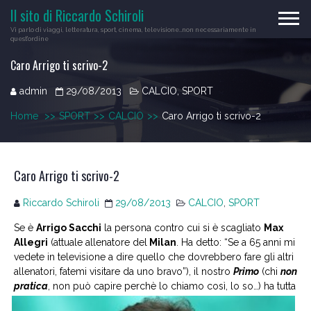
Skip
Il sito di Riccardo Schiroli
to
Vi parlo di viaggi, letteratura, sport, cinema, televisione…non necessariamente in
content
quest'ordine
Caro Arrigo ti scrivo-2
admin
29/08/2013
CALCIO
,
SPORT
Home
>>
SPORT
>>
CALCIO
>>
Caro Arrigo ti scrivo-2
Caro Arrigo ti scrivo-2
Riccardo Schiroli
29/08/2013
CALCIO
,
SPORT
Se è
Arrigo Sacchi
la persona contro cui si è scagliato
Max
Allegri
(attuale allenatore del
Milan
. Ha detto: “Se a 65 anni mi
vedete in televisione a dire quello che dovrebbero fare gli altri
allenatori, fatemi visitare da uno bravo”), il nostro
Primo
(chi
non
pratica
, non può
capire perchè lo chiamo così, lo so…) ha tutta