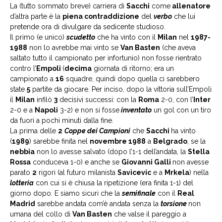
La (tutto sommato breve) carriera di
Sacchi
come
allenatore
d’altra parte è la
piena contraddizione
del
verbo
che lui
pretende ora di divulgare da sedicente studioso.
Il primo (e unico)
scudetto
che ha vinto con il
Milan
nel
1987-
1988
non lo avrebbe mai vinto se
Van Basten
(che aveva
saltato tutto il campionato per infortunio) non fosse rientrato
contro l’
Empoli
(
decima
giornata di ritorno; era un
campionato a
16
squadre, quindi dopo quella ci sarebbero
state
5
partite da giocare. Per inciso, dopo la vittoria sull’Empoli
il
Milan
infilò
3
decisivi successi: con la
Roma
2-0, con l’
Inter
2-0 e a
Napoli
3-2) e non si fosse
inventato
un gol con un tiro
da fuori a pochi minuti dalla fine.
La prima delle
2
Coppe dei Campioni
che
Sacchi
ha vinto
(
1989
) sarebbe finita nel
novembre 1988
a
Belgrado
, se la
nebbia
non lo avesse salvato (dopo l’1-1 dell’andata, la
Stella
Rossa
conduceva 1-0) e anche se
Giovanni Galli
non avesse
parato
2
rigori (al futuro milanista
Savicevic
e a
Mrkela
) nella
lotteria
con cui si è chiusa la ripetizione (era finita 1-1) del
giorno dopo. E siamo sicuri che la
semifinale
con il
Real
Madrid
sarebbe andata com’è andata senza la
torsione
non
umana del collo di
Van Basten
che valse il pareggio a