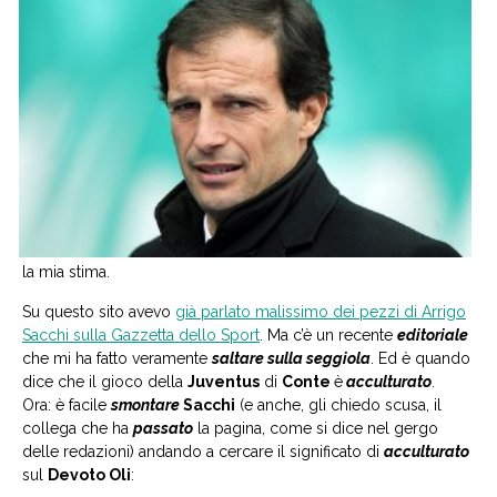
la mia stima.
Su questo sito avevo
già parlato malissimo dei pezzi di Arrigo
Sacchi sulla Gazzetta dello Sport
. Ma c’è un recente
editoriale
che mi ha fatto veramente
saltare sulla seggiola
. Ed è quando
dice che il gioco della
Juventus
di
Conte
è
acculturato
.
Ora: è facile
smontare
Sacchi
(e anche, gli chiedo scusa, il
collega che ha
passato
la pagina, come si dice nel gergo
delle redazioni) andando a cercare il significato di
acculturato
sul
Devoto Oli
: