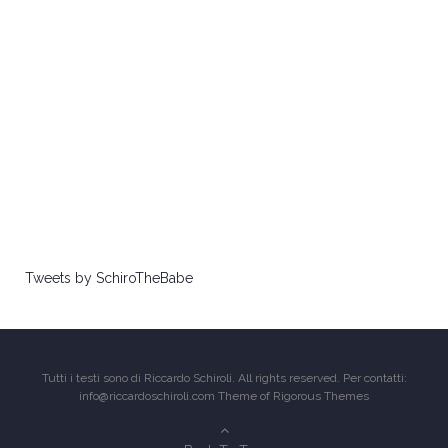
Tweets by SchiroTheBabe
Tutti i testi sono di Riccardo Schiroli. All rights reserved. Per contatti:
info@riccardoschiroli.com Theme of
Rigorous Themes