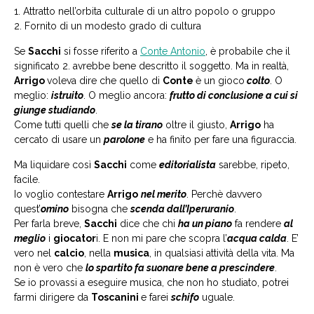
1. Attratto nell’orbita culturale di un altro popolo o gruppo
2. Fornito di un modesto grado di cultura
Se
Sacchi
si fosse riferito a
Conte Antonio
, è probabile che il
significato 2. avrebbe bene descritto il soggetto. Ma in realtà,
Arrigo
voleva dire che quello di
Conte
è un gioco
colto
. O
meglio:
istruito
. O meglio ancora:
f
rutto di conclusione a cui si
giunge studiando
.
Come tutti quelli che
se la tirano
oltre il giusto,
Arrigo
ha
cercato di usare un
parolone
e ha finito per fare una figuraccia.
Ma liquidare così
Sacchi
come
editorialista
sarebbe, ripeto,
facile.
Io voglio contestare
Arrigo
nel merito
. Perchè davvero
quest’
omino
bisogna che
scenda dall’Iperuranio
.
Per farla breve,
Sacchi
dice che chi
ha un piano
fa rendere
al
meglio
i
giocator
i. E non mi pare che scopra l’
acqua calda
. E’
vero nel
calcio
, nella
musica
, in qualsiasi attività della vita. Ma
non è vero che
lo spartito fa suonare bene a prescindere
.
Se io provassi a eseguire musica, che non ho studiato, potrei
farmi dirigere da
Toscanini
e farei
schifo
uguale.