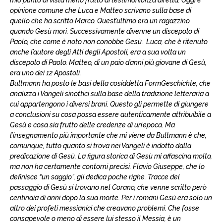
mio punto di vista meno frutto di testimonianza diretta. Oggi è
opinione comune che Luca e Matteo scrivano sulla base di
quello che ha scritto Marco. Quest’ultimo era un ragazzino
quando Gesù morì. Successivamente divenne un discepolo di
Paolo, che come è noto non conobbe Gesù. Luca, che è ritenuto
anche l’autore degli Atti degli Apostoli, era a sua volta un
discepolo di Paolo. Matteo, di un paio d’anni più giovane di Gesù,
era uno dei 12 Apostoli.
Bultmann ha posto le basi della cosiddetta FormGeschichte, che
analizza i Vangeli sinottici sulla base della tradizione letteraria a
cui appartengono i diversi brani. Questo gli permette di giungere
a conclusioni su cosa possa essere autenticamente attribuibile a
Gesù e cosa sia frutto delle credenze di un’epoca. Ma
l’insegnamento più importante che mi viene da Bultmann è che,
comunque, tutto quanto si trova nei Vangeli è indotto dalla
predicazione di Gesù. La figura storica di Gesù mi affascina molto,
ma non ha certamente contorni precisi. Flavio Giuseppe, che lo
definisce “un saggio”, gli dedica poche righe. Tracce del
passaggio di Gesù si trovano nel Corano, che venne scritto però
centinaia di anni dopo la sua morte. Per i romani Gesù era solo un
altro dei profeti messianici che creavano problemi. Che fosse
consapevole o meno di essere lui stesso il Messia, è un