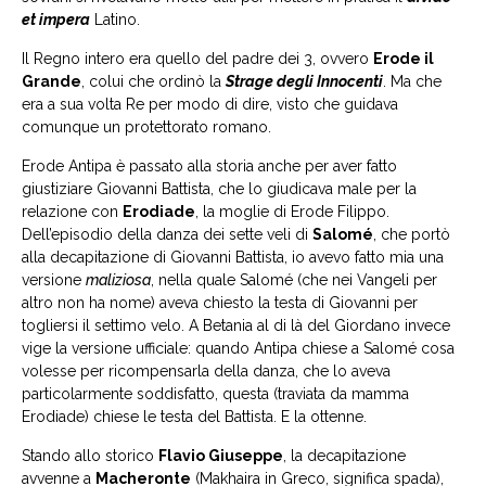
et impera
Latino.
Il Regno intero era quello del padre dei 3, ovvero
Erode il
Grande
, colui che ordinò la
Strage degli Innocenti
. Ma che
era a sua volta Re per modo di dire, visto che guidava
comunque un protettorato romano.
Erode Antipa è passato alla storia anche per aver fatto
giustiziare Giovanni Battista, che lo giudicava male per la
relazione con
Erodiade
, la moglie di Erode Filippo.
Dell’episodio della danza dei sette veli di
Salomé
, che portò
alla decapitazione di Giovanni Battista, io avevo fatto mia una
versione
maliziosa
, nella quale Salomé (che nei Vangeli per
altro non ha nome) aveva chiesto la testa di Giovanni per
togliersi il settimo velo. A Betania al di là del Giordano invece
vige la versione ufficiale: quando Antipa chiese a Salomé cosa
volesse per ricompensarla della danza, che lo aveva
particolarmente soddisfatto, questa (traviata da mamma
Erodiade) chiese le testa del Battista. E la ottenne.
Stando allo storico
Flavio Giuseppe
, la decapitazione
avvenne a
Macheronte
(Makhaira in Greco, significa spada),