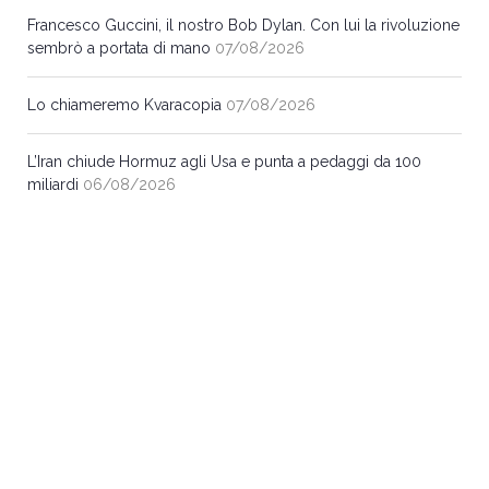
Francesco Guccini, il nostro Bob Dylan. Con lui la rivoluzione
sembrò a portata di mano
07/08/2026
Lo chiameremo Kvaracopia
07/08/2026
L’Iran chiude Hormuz agli Usa e punta a pedaggi da 100
miliardi
06/08/2026