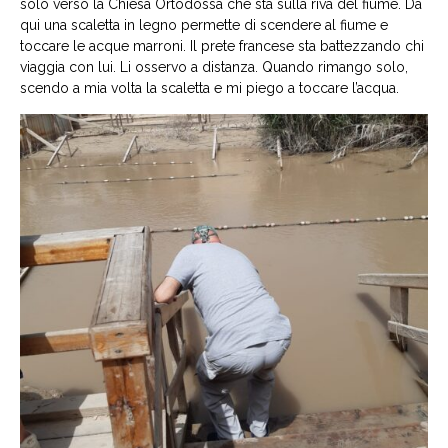
solo verso la Chiesa Ortodossa che sta sulla riva del fiume. Da
qui una scaletta in legno permette di scendere al fiume e
toccare le acque marroni. Il prete francese sta battezzando chi
viaggia con lui. Li osservo a distanza. Quando rimango solo,
scendo a mia volta la scaletta e mi piego a toccare l’acqua.