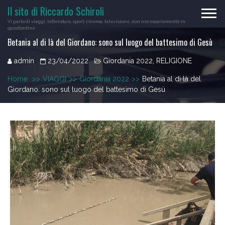
Skip
Il sito di Riccardo Schiroli
to
Vi parlo di viaggi, letteratura, sport, cinema, televisione…non necessariamente in
content
quest'ordine
Betania al di là del Giordano: sono sul luogo del battesimo di Gesù
admin
23/04/2022
Giordania 2022
,
RELIGIONE
Home
>>
VIAGGI
>>
Giordania 2022
>>
Betania al di là del
Giordano: sono sul luogo del battesimo di Gesù