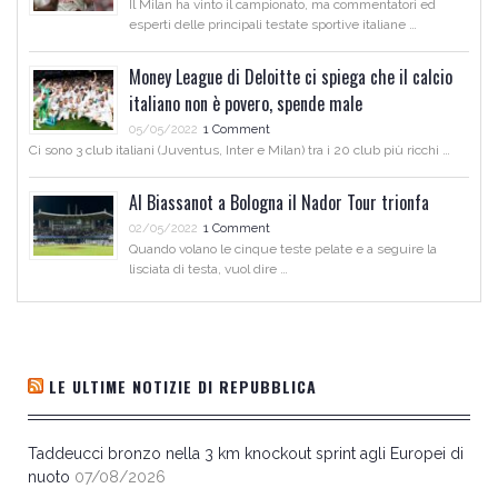
Il Milan ha vinto il campionato, ma commentatori ed
esperti delle principali testate sportive italiane …
Money League di Deloitte ci spiega che il calcio
italiano non è povero, spende male
05/05/2022
1 Comment
Ci sono 3 club italiani (Juventus, Inter e Milan) tra i 20 club più ricchi …
Al Biassanot a Bologna il Nador Tour trionfa
02/05/2022
1 Comment
Quando volano le cinque teste pelate e a seguire la
lisciata di testa, vuol dire …
LE ULTIME NOTIZIE DI REPUBBLICA
Taddeucci bronzo nella 3 km knockout sprint agli Europei di
nuoto
07/08/2026