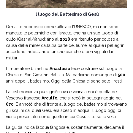
Il luogo del Battesimo di Gesù
Ormai lo riconosce come ufficiale l’UNESCO, ma non sono
mancate le polemiche con Israele, che ha un suo luogo di
culto (Qasr al-Yahud; fino al
2018
era ritenuto pericoloso a
causa delle mine) dall’altra parte del fiume, al quale i pellegrini
accedono indossando tuniche bianche e ben vigilati dai
militari.
L’Imperatore bizantino
Anastasio
fece costruire sul luogo la
Chiesa di San Giovanni Battista. Ma parliamo comunque di
500
anni dopo il battesimo. Oggi della Chiesa ci sono solo i resti.
La testimonianza più significativa e vicina a noi è quella del
Vescovo francese
Arculfo
, che si recò in pellegrinaggio nel
670
. E annotò che di fronte al luogo del battesimo si trovavano
gli scalini dai quali Gesù era sceso in acqua. Il luogo oggi ci
viene presentato come quello in cui Gesù si tolse le vesti.
La guida indica l’acqua fangosa e, sostanzialmente, declama il