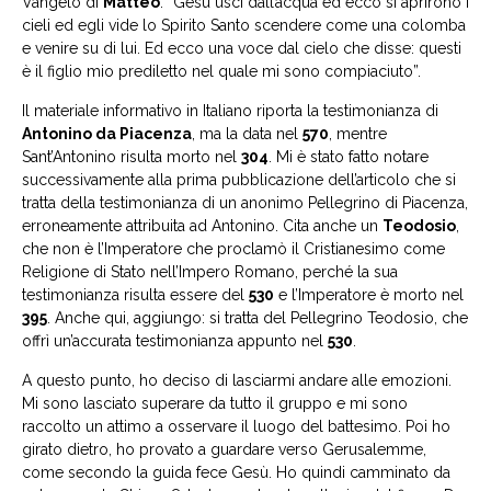
Vangelo di
Matteo
: “Gesù uscì dall’acqua ed ecco si aprirono i
cieli ed egli vide lo Spirito Santo scendere come una colomba
e venire su di lui. Ed ecco una voce dal cielo che disse: questi
è il figlio mio prediletto nel quale mi sono compiaciuto”.
Il materiale informativo in Italiano riporta la testimonianza di
Antonino da Piacenza
, ma la data nel
570
, mentre
Sant’Antonino risulta morto nel
304
. Mi è stato fatto notare
successivamente alla prima pubblicazione dell’articolo che si
tratta della testimonianza di un anonimo Pellegrino di Piacenza,
erroneamente attribuita ad Antonino. Cita anche un
Teodosio
,
che non è l’Imperatore che proclamò il Cristianesimo come
Religione di Stato nell’Impero Romano, perché la sua
testimonianza risulta essere del
530
e l’Imperatore è morto nel
395
. Anche qui, aggiungo: si tratta del Pellegrino Teodosio, che
offrì un’accurata testimonianza appunto nel
530
.
A questo punto, ho deciso di lasciarmi andare alle emozioni.
Mi sono lasciato superare da tutto il gruppo e mi sono
raccolto un attimo a osservare il luogo del battesimo. Poi ho
girato dietro, ho provato a guardare verso Gerusalemme,
come secondo la guida fece Gesù. Ho quindi camminato da