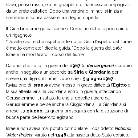
slava, penso russo, e a un gruppetto di francesi accompagnati
da un prete cattolico. Dopo una ventina di minuti, si inizia a
camminare su una passerella in legno coperta.
Il Giordano emerge dai canneti. Come ho detto, è poco più di
un rigagnolo.
“Dovete capire che rispetto ai tempi di Gesù l’aspetto del fiume
è molto cambiato” dice la guida. “Dopo la guerra del 1967,
Israele ha modificato il corso del fiume”.
Da quel che so io, la guerra del
1967
(o
dei sei giorni
) scoppiò
anche in seguito a un accordo tra
Siria
e
Giordania
per
creare una diga sul fiume. Dopo che il
5 giugno 1967
l’aviazione di
Israele
aveva messo in grave difficoltà l’
Egitto
e
la sua alleata Siria, la Giordania entrò in guerra, attaccando
Gerusalemme. Il risultato fu che si dovette ritirare da
Gerusalemme e perse anche la Cisgiordania. La Giordania si
arrese il
7 giugno
. La guerra proseguirà con la distruzione di
buona parte dell’esercito egiziano.
Israele non aveva mai potuto completare il cosiddetto
National
Water Project
, varato nel
1948
alla nascita dello Stato ebraico.