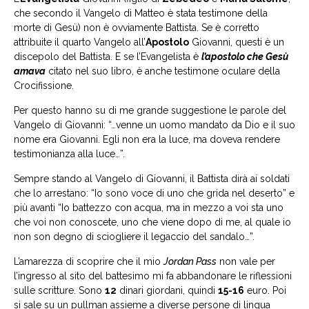
che secondo il Vangelo di Matteo è stata testimone della
morte di Gesù) non è ovviamente Battista. Se è corretto
attribuite il quarto Vangelo all’
Apostolo
Giovanni, questi è un
discepolo del Battista. E se l’Evangelista è
l’apostolo che Gesù
amava
citato nel suo libro, è anche testimone oculare della
Crocifissione.
Per questo hanno su di me grande suggestione le parole del
Vangelo di Giovanni: “…venne un uomo mandato da Dio e il suo
nome era Giovanni. Egli non era la luce, ma doveva rendere
testimonianza alla luce…”.
Sempre stando al Vangelo di Giovanni, il Battista dirà ai soldati
che lo arrestano: “Io sono voce di uno che grida nel deserto” e
più avanti “Io battezzo con acqua, ma in mezzo a voi sta uno
che voi non conoscete, uno che viene dopo di me, al quale io
non son degno di sciogliere il legaccio del sandalo…”.
L’amarezza di scoprire che il mio
Jordan Pass
non vale per
l’ingresso al sito del battesimo mi fa abbandonare le riflessioni
sulle scritture. Sono
12
dinari giordani, quindi
15-16
euro. Poi
si sale su un pullman assieme a diverse persone di lingua