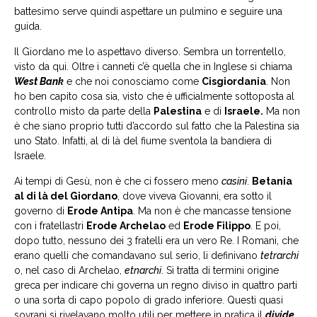
battesimo serve quindi aspettare un pulmino e seguire una
guida.
Il Giordano me lo aspettavo diverso. Sembra un torrentello,
visto da qui. Oltre i canneti c’è quella che in Inglese si chiama
West Bank
e che noi conosciamo come
Cisgiordania
. Non
ho ben capito cosa sia, visto che è ufficialmente sottoposta al
controllo misto da parte della
Palestina
e di
Israele.
Ma non
è che siano proprio tutti d’accordo sul fatto che la Palestina sia
uno Stato. Infatti, al di là del fiume sventola la bandiera di
Israele.
Ai tempi di Gesù, non è che ci fossero meno
casini
.
Betania
al di là del Giordano
, dove viveva Giovanni, era sotto il
governo di
Erode Antipa
. Ma non è che mancasse tensione
con i fratellastri
Erode Archelao
ed
Erode Filippo
. E poi,
dopo tutto, nessuno dei 3 fratelli era un vero Re. I Romani, che
erano quelli che comandavano sul serio, li definivano
tetrarchi
o, nel caso di Archelao,
etnarchi
. Si tratta di termini origine
greca per indicare chi governa un regno diviso in quattro parti
o una sorta di capo popolo di grado inferiore. Questi quasi
sovrani si rivelavano molto utili per mettere in pratica il
divide