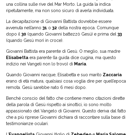
una collina sulle rive del Mar Morto. La guida la indica
ripetutamente, ma non sono sicuro di averla individuata.
La decapitazione di Giovanni Battista dovrebbe essere
avvenuta nell’anno
31
o
32
della nostra epoca. Comunque
dopo il
30
(quando Giovanni battezzò Gesù) e prima del
33
(quando Gesù morì in croce).
Giovanni Battista era parente di Gesù. O meglio, sua madre
Elisabetta
era parente (la guida dice cugina, ma questo
indizio nei Vangeli non lo trovo) di
Maria
.
Quando Giovanni nacque, Elisabetta e suo marito
Zaccaria
erano di età matura, qualsiasi cosa voglia dire per quell’epoca
remota. Gesù sarebbe nato 6 mesi dopo.
Benché conscio del fatto che contiene meno citazioni dirette
della parola di Gesù rispetto ai sinottici, io sono molto
appassionato del Vangelo di Giovanni. Questo deriva dal fatto
che a più riprese Giovanni dichiara di raccontare sulla base di
testimonianze oculari.
L’
Evangelista
Giovanni (figlio di
Zebedeo
e
Maria Salome
,