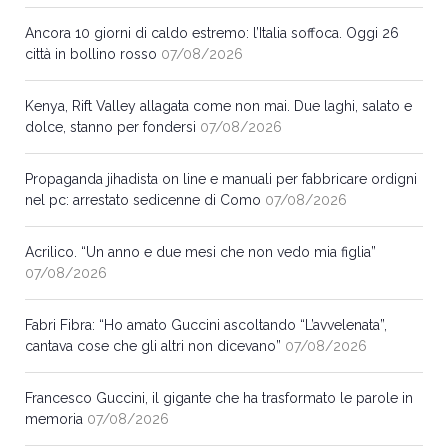
Ancora 10 giorni di caldo estremo: l’Italia soffoca. Oggi 26
città in bollino rosso
07/08/2026
Kenya, Rift Valley allagata come non mai. Due laghi, salato e
dolce, stanno per fondersi
07/08/2026
Propaganda jihadista on line e manuali per fabbricare ordigni
nel pc: arrestato sedicenne di Como
07/08/2026
Acrilico. “Un anno e due mesi che non vedo mia figlia”
07/08/2026
Fabri Fibra: “Ho amato Guccini ascoltando “L’avvelenata”,
cantava cose che gli altri non dicevano”
07/08/2026
Francesco Guccini, il gigante che ha trasformato le parole in
memoria
07/08/2026