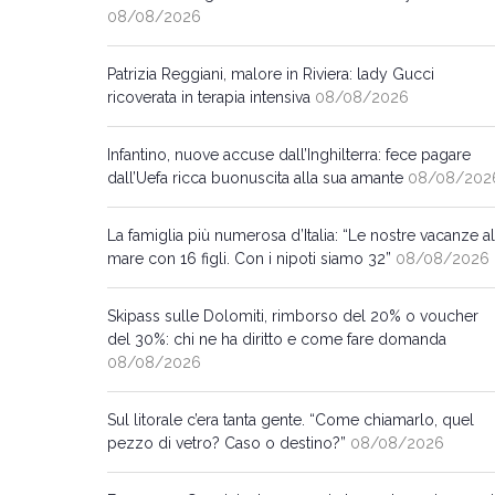
08/08/2026
Patrizia Reggiani, malore in Riviera: lady Gucci
ricoverata in terapia intensiva
08/08/2026
Infantino, nuove accuse dall’Inghilterra: fece pagare
dall’Uefa ricca buonuscita alla sua amante
08/08/202
La famiglia più numerosa d’Italia: “Le nostre vacanze al
mare con 16 figli. Con i nipoti siamo 32”
08/08/2026
Skipass sulle Dolomiti, rimborso del 20% o voucher
del 30%: chi ne ha diritto e come fare domanda
08/08/2026
Sul litorale c’era tanta gente. “Come chiamarlo, quel
pezzo di vetro? Caso o destino?”
08/08/2026