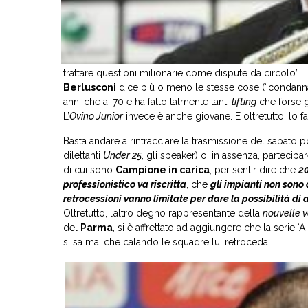
trattare questioni milionarie come dispute da circolo”.
Berlusconi
dice più o meno le stesse cose (“condanna
anni che ai 70 e ha fatto talmente tanti
lifting
che forse gl
L’
Ovino Junior
invece è anche giovane. E oltretutto, lo 
Basta andare a rintracciare la trasmissione del sabato
dilettanti
Under 25
, gli speaker) o, in assenza, partecip
di cui sono
Campione in carica
, per sentir dire che
20
professionistico va riscritta
, che
gli impianti non sono 
retrocessioni vanno limitate per dare la possibilità di 
Oltretutto, l’altro degno rappresentante della
nouvelle 
del
Parma
, si è affrettato ad aggiungere che la serie ‘A’
si sa mai che calando le squadre lui retroceda….