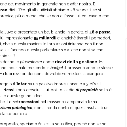
e il bene del movimento in generale non è affar nostro. E
rea
dixit: “Per gli albi ufficiali abbiamo 28 scudetti, se si
predica, più o meno, che se non ci fosse lui, col cavolo che
.
la Juve e presentato un bel bilancio in perdita di
48 e passa
n più impressionante
95 miliardi
) e, anzichè tirargli i pomodori,
i, che a questa maniera le loro azioni finiranno con il non
a sta facendo questa particolare s.p.a. che non si sa che
mpionati?
siderino le
plusvalenze
come
ricavi della gestione
. Ma
iano industriale mettendo in
budget
il prossimo anno le stesse
 E i tuoi revisori dei conti dovrebbero mettersi a piangere.
peggio (L’
Inter
ha un passivo impressionante a 3 cifre, il
 i
ricavi
sono cresciuti. Lui, poi, lo stadio
di proprietà
se lo è
utte queste grandi idee.
atte. Le
retrocessioni
nel massimo campionato le ha
zzismo patologico
, non si renda conto di questi risultati è un
 tanto per dire.
proposito, speriamo finisca la squalifica, perchè non se ne