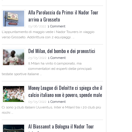
Alla Parolaccia da Primo: il Nador Tour
arriva a Grosseto
03/06/2022
1 Comment
L'appuntamento di maggio vede i Nador Tourers in viaggio
verso Grosseto. Addirittura con 2 equipaggi. …
Del Milan, del bombo e dei pronostici
25/05/2022
1 Comment
Il Milan ha vinto il campionato, ma
commentatori ed esperti delle principali
testate sportive italiane …
Money League di Deloitte ci spiega che il
calcio italiano non è povero, spende male
05/05/2022
1 Comment
Ci sono 3 club italiani (Juventus, Inter e Milan) tra i 20 club più
ricchi …
Al Biassanot a Bologna il Nador Tour