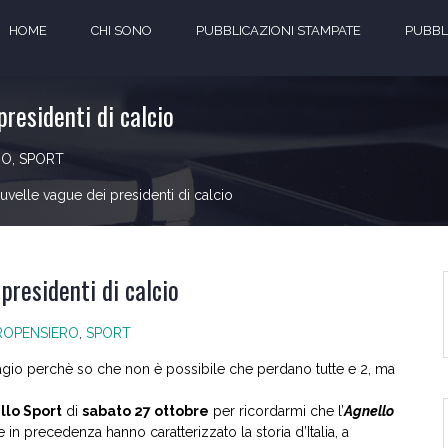
HOME
CHI SONO
PUBBLICAZIONI STAMPATE
PUBBLI
presidenti di calcio
RO
,
SPORT
uvelle vague dei presidenti di calcio
presidenti di calcio
ROPENSIERO
,
SPORT
sagio perchè so che non è possibile che perdano tutte e 2, ma
llo Sport
di
sabato 27 ottobre
per ricordarmi che l’
Agnello
 in precedenza hanno caratterizzato la storia d’Italia, a