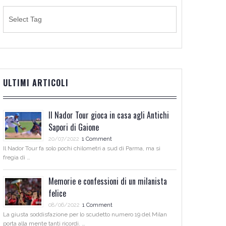
ULTIMI ARTICOLI
Il Nador Tour gioca in casa agli Antichi
Sapori di Gaione
20/07/2022
1 Comment
Il Nador Tour fa solo pochi chilometri a sud di Parma, ma si
fregia di …
Memorie e confessioni di un milanista
felice
08/06/2022
1 Comment
La giusta soddisfazione per lo scudetto numero 19 del Milan
porta alla mente tanti ricordi. …