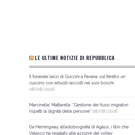
LE ULTIME NOTIZIE DI REPUBBLICA
Il funerale laico di Guccini a Pavana: sul feretro un
cuscino con arbusti raccolti nei suoi boschi
08/08/2026
Marcinelle, Mattarella: “Gestione dei flussi migratori
rispetti la dignità delle persone”
08/08/2026
Da Hemingway all’autobiografia di Agassi, i libri che
Velasco ha regalato alle azzurre del volley