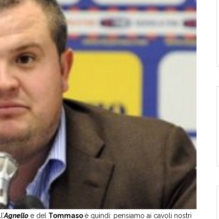
l’
Agnello
e del
Tommaso
è quindi: pensiamo ai cavoli nostri