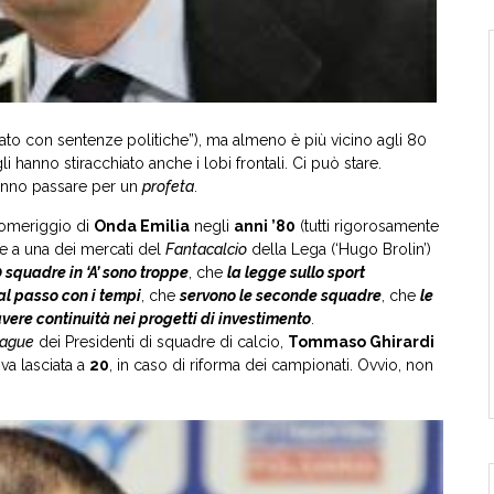
to con sentenze politiche”), ma almeno è più vicino agli 80
i hanno stiracchiato anche i lobi frontali. Ci può stare.
fanno passare per un
profeta
.
 pomeriggio di
Onda Emilia
negli
anni ’80
(tutti rigorosamente
are a una dei mercati del
Fantacalcio
della Lega (‘Hugo Brolin’)
 squadre in ‘A’ sono troppe
, che
la legge sullo sport
al passo con i tempi
, che
servono le seconde squadre
, che
le
avere continuità nei progetti di investimento
.
vague
dei Presidenti di squadre di calcio,
Tommaso Ghirardi
 va lasciata a
20
, in caso di riforma dei campionati. Ovvio, non