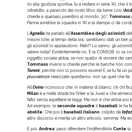
(io alla giustizia sportiva, tu a restare in serie ‘A’), ch
oltretutto, a parecchi dei nostri tifosi sta bene così (
And
chiede a qualsiasi juventino al mondo, 30”;
Tommaso
Parma avrebbe la squadra in ‘A’) e la stampa ci dà corda
L’
Agnello
ha parlato all’
Assemblea degli azionisti
del
milioni (che, ai tempi della lira, sarebbero stati un be
gli azionisti lo applaudono. Mah?! Lo sanno, gli azionist
valere nulla? Evidentemente no. E la CONSOB, lo sa cos
oggetto sociale abbia, se non quello di vincere dei ca
Tommaso
invece si chiede perchè le banche non con
Tommi
, perchè non lo possono essere! E se tu fai un p
plusvalenze
realizzate quest’anno, non sai quel che fai.
All’
Ovino
riconosco che, in materia di bilanci, c’è chi fa 
Milan
è a metà strada tra l’Inter e la Juve) e che almeno
fatto senza aspettare le leggi. Ma non è che abbia poi t
Ad esempio, le
seconde squadre
il
baseball
le ha f
abolite
. Che poi il
baseball italiano
, colpito da
tafa
altro discorso e merita un altro articolo, semmai. Ma era
E poi,
Andrea
: passi difendere l’indifendibile
Conte
(a 