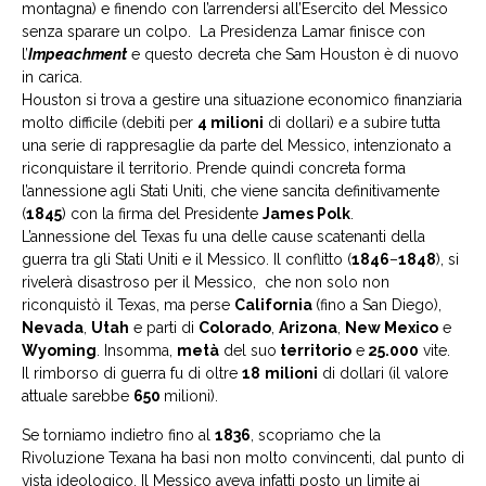
montagna) e finendo con l’arrendersi all’Esercito del Messico
senza sparare un colpo. La Presidenza Lamar finisce con
l’
I
mpeachment
e questo decreta che Sam Houston è di nuovo
in carica.
Houston si trova a gestire una situazione economico finanziaria
molto difficile (debiti per
4 milioni
di dollari) e a subire tutta
una serie di rappresaglie da parte del Messico, intenzionato a
riconquistare il territorio. Prende quindi concreta forma
l’annessione agli Stati Uniti, che viene sancita definitivamente
(
1845
) con la firma del Presidente
James Polk
.
L’annessione del Texas fu una delle cause scatenanti della
guerra tra gli Stati Uniti e il Messico. Il conflitto (
1846
–
1848
), si
rivelerà disastroso per il Messico, che non solo non
riconquistò il Texas, ma perse
California
(fino a San Diego),
Nevada
,
Utah
e parti di
Colorado
,
Arizona
,
New Mexico
e
Wyoming
. Insomma,
metà
del suo
territorio
e
25.000
vite.
Il rimborso di guerra fu di oltre
18
milioni
di dollari (il valore
attuale sarebbe
650
milioni).
Se torniamo indietro fino al
1836
, scopriamo che la
Rivoluzione Texana ha basi non molto convincenti, dal punto di
vista ideologico. Il Messico aveva infatti posto un limite ai