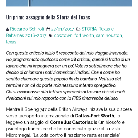
Un primo assaggio della Storia del Texas
Riccardo Schiroli
27/01/2017
STORIA
,
Texas e
Bahamas 2016-2017
cowtown
,
fort worth
,
sam houston
,
texas
Con questo articolo inizio il resoconto del mio viaggio invernale.
Ho programmato qualcosa come
18
articoli, quindi si tratta di un
lavoro che mi impegnerà per un po’. Volevo sottolineare che ho
deciso di chiamare i nativi americani Indiani. Che è come ho
sentito chiamare questo popolo fin da bambino. Nell’uso del
termine non c’è da parte mia nessuno intento spregiativo.
Chi si avvicinasse alla lettura sperando di trovare chissà quali
rivelazioni sul mio rapporto con la FIBS rimarrebbe deluso.
Mentre il Boeing 747 della British Airways iniziava la sua discesa
verso l’aeroporto internazionale di
Dallas-Fort Worth
, io
leggevo un saggio di
Cornelius Castoriadis
(un filosofo e
psicologo francesce che ho conosciuto grazie alla rivista
Micromega). “La lotta contro il razzismo resta essenziale”