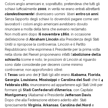
Coloni anglo americani e, soprattutto, pretendeva che tutti gli
schiavi (ufficialmente
2000
, in verità ne erano entrati altrettanti
clandestinamente
) divenissero uomini liberi
entro 10 anni
.
Senza l’apporto degli schiavi (o dovendoli pagare come veri
lavoratori) i coloni anglo americani avrebbero dovuto
rinunciare a molta della terra che avevano reclamato.
Non molti anni dopo (
6 novembre 1860
, in occasione
dell’elezione di
Abraham Lincoln
alla Presidenza degli Stati
Uniti) si ripropose la controversia. Lincoln e il Partito
Repubblicano (che esprimeva il Presidente per la prima volta
nella storia del Paese) proponevano infatti l’
abolizione della
schiavitù
(come è noto, le posizioni di Lincoln al riguardo
sono state considerate per decenni come minimo
controverse; non approfondirò oltre).
Il
Texas
sarà uno dei
7
Stati (gli altri erano
Alabama
,
Florida
,
Georgia
,
Louisiana
,
Mississippi
e
Carolina del Sud
) che il
4
febbraio 1861
rinunceranno ad appartenere agli Stati Uniti per
formare gli
Stati Confederati d’America
, con Capitale
Montgomery
(Alabama) e Presidente
Jefferson Davis
.
Dopo che alla Federazione ebbero aderito altri Stati
(precisamente
Virginia
,
Arkansas
,
Carolina del Nord
e