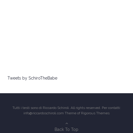
Tweets by SchiroTheBabe
Tutti i testi sono di Riccardo Schiroli. All rights reserved. Per contatti:
info@riccardoschiroli.com Theme of
Rigorous Themes
Back To Top