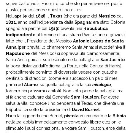
scrive Castoriadis. E io mi dico che sto per arrivare nel posto
giusto, per sostenere questo tipo di tesi.
Nell’
aprile
del
1836
il
Texas
(che era parte del
Messico
dal
1821
, anno dell’indipendenza dalla
Spagna
; era stato Colonia
spagnola a partire dal
1519
) diventa una
Repubblica
indipendente
al termine di una strana Rivoluzione e grazie al
fatto che il Presidente del Messico
Antonio Lopez de Santa
Anna
(per brevità, lo chiameremo Santa Anna; si autodefiniva il
Napoleone
del Messico) si sopravvaluta clamorosamente.
Santa Anna guida il suo esercito nella battaglia di
San Jacinto
(a poca distanza dall’odierna La Porte, nella Contea di Harris),
probabilmente convinto di doversela vedere con qualche
centinaio di straccioni (come era successo un paio di mesi
prima ad
Alamo
; su quella battaglia, e la sua
mitologia
,
tornerò nei prossimi capitoli). Non solo perde la battaglia, ma
si fa anche catturare dal Generale
Sam Houston
. Per avere
salva la vita, concede l’indipendenza al Texas, che diventa una
Repubblica sotto la presidenza di
David Burnet
.
Narra la leggenda che Burnet,
pistola
in una mano e la
Bibbia
nell’altra, abbia immediatamente convocato libere elezioni e
stimolato i suoi connazionali a votare Sam Houston, eroe della