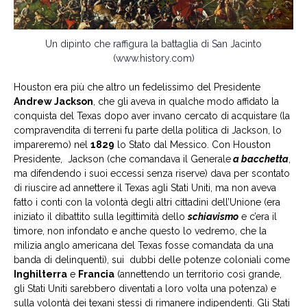
Un dipinto che raffigura la battaglia di San Jacinto
(www.history.com)
Houston era più che altro un fedelissimo del Presidente
Andrew Jackson
, che gli aveva in qualche modo affidato la
conquista del Texas dopo aver invano cercato di acquistare (la
compravendita di terreni fu parte della politica di Jackson, lo
impareremo) nel
1829
lo Stato dal Messico. Con Houston
Presidente, Jackson (che comandava il Generale
a bacchetta
,
ma difendendo i suoi eccessi senza riserve) dava per scontato
di riuscire ad annettere il Texas agli Stati Uniti, ma non aveva
fatto i conti con la volontà degli altri cittadini dell’Unione (era
iniziato il dibattito sulla legittimità dello
schiavismo
e c’era il
timore, non infondato e anche questo lo vedremo, che la
milizia anglo americana del Texas fosse comandata da una
banda di delinquenti), sui dubbi delle potenze coloniali come
Inghilterra
e
Francia
(annettendo un territorio così grande,
gli Stati Uniti sarebbero diventati a loro volta una potenza) e
sulla volontà dei texani stessi di rimanere indipendenti. Gli Stati