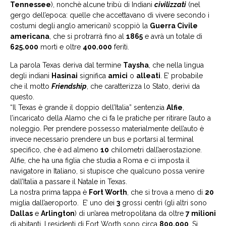
Tennessee
), nonchè alcune tribù di Indiani
civilizzati
(nel
gergo dell’epoca: quelle che accettavano di vivere secondo i
costumi degli anglo americani) scoppiò la
Guerra Civile
americana
, che si protrarrà fino al
1865
e avrà un totale di
625.000
morti e oltre
400.000
feriti.
La parola Texas deriva dal termine
Taysha
, che nella lingua
degli indiani
Hasinai
significa
amici
o
alleati
. E’ probabile
che il motto
Friendship
, che caratterizza lo Stato, derivi da
questo.
“Il Texas è grande il doppio dell’Italia” sentenzia
Alfie
,
l’incaricato della Alamo che ci fa le pratiche per ritirare l’auto a
noleggio. Per prendere possesso materialmente dell’auto è
invece necessario prendere un bus e portarsi al terminal
specifico, che è ad almeno
10
chilometri dall’aerostazione.
Alfie, che ha una figlia che studia a Roma e ci imposta il
navigatore in Italiano, si stupisce che qualcuno possa venire
dall’Italia a passare il Natale in Texas.
La nostra prima tappa è
Fort Worth
, che si trova a meno di
20
miglia dall’aeroporto. E’ uno dei
3
grossi centri (gli altri sono
Dallas
e
Arlington
) di un’area metropolitana da oltre
7 milioni
di abitanti. I residenti di Fort Worth sono circa
800.000
. Si