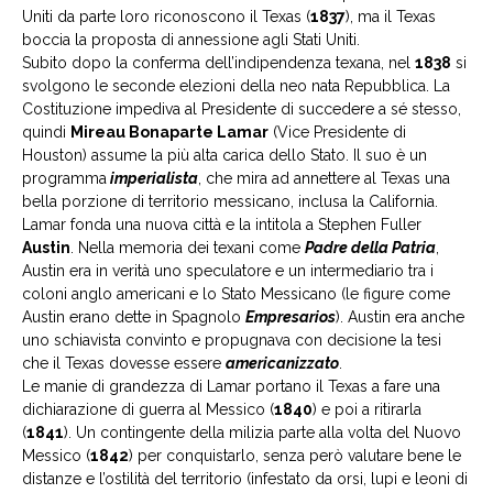
Uniti da parte loro riconoscono il Texas (
1837
), ma il Texas
boccia la proposta di annessione agli Stati Uniti.
Subito dopo la conferma dell’indipendenza texana, nel
1838
si
svolgono le seconde elezioni della neo nata Repubblica. La
Costituzione impediva al Presidente di succedere a sé stesso,
quindi
Mireau Bonaparte Lamar
(Vice Presidente di
Houston) assume la più alta carica dello Stato. Il suo è un
programma
imperialista
, che mira ad annettere al Texas una
bella porzione di territorio messicano, inclusa la California.
Lamar fonda una nuova città e la intitola a Stephen Fuller
Austin
. Nella memoria dei texani come
Padre della Patria
,
Austin era in verità uno speculatore e un intermediario tra i
coloni anglo americani e lo Stato Messicano (le figure come
Austin erano dette in Spagnolo
Empresarios
). Austin era anche
uno schiavista convinto e propugnava con decisione la tesi
che il Texas dovesse essere
americanizzato
.
Le manie di grandezza di Lamar portano il Texas a fare una
dichiarazione di guerra al Messico (
1840
) e poi a ritirarla
(
1841
). Un contingente della milizia parte alla volta del Nuovo
Messico (
1842
) per conquistarlo, senza però valutare bene le
distanze e l’ostilità del territorio (infestato da orsi, lupi e leoni di