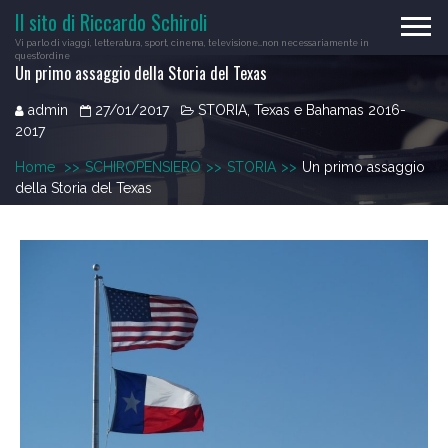
Skip
Il sito di Riccardo Schiroli
to
Vi parlo di viaggi, letteratura, sport, cinema, televisione…non necessariamente in
content
quest'ordine
Un primo assaggio della Storia del Texas
admin
27/01/2017
STORIA
,
Texas e Bahamas 2016-
2017
Home
>>
SCHIROPENSIERO
>>
STORIA
>>
Un primo assaggio
della Storia del Texas