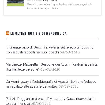
Quando volano le cinque teste pelate e a seguire la
lisciata di testa, vuol dire …
LE ULTIME NOTIZIE DI REPUBBLICA
Il funerale laico di Guccini a Pavana: sul feretro un cuscino
con arbusti raccolti nei suoi boschi
08/08/2026
Marcinelle, Mattarella: “Gestione dei flussi migratori rispetti la
dignità delle persone”
08/08/2026
Da Hemingway all’autobiografia di Agassi, i libri che Velasco
ha regalato alle azzurre del volley
08/08/2026
Patrizia Reggiani, malore in Riviera: lady Gucci ricoverata in
terapia intensiva
08/08/2026