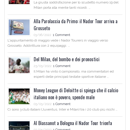
La giusta soddisfazione per lo scudetto numero 19 del
Milan porta alla mente tanti ricordi. …
Alla Parolaccia da Primo: il Nador Tour arriva a
Grosseto
03/06/2022
1 Comment
L'appuntamento di maggio vede i Nador Tourers in viaggio verso
Grosseto. Addirittura con 2 equipaggi. …
Del Milan, del bombo e dei pronostici
25/05/2022
1 Comment
Il Milan ha vinto il campionato, ma commentatori ed
esperti delle principali testate sportive italiane …
Money League di Deloitte ci spiega che il calcio
italiano non è povero, spende male
05/05/2022
1 Comment
Ci sono 3 club italiani (Juventus, Inter e Milan) tra i 20 club più ricchi …
Al Biassanot a Bologna il Nador Tour trionfa
02/05/2022
1 Comment