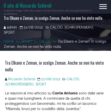
Skip
Il sito di Riccardo Schiroli
to
Vi parlo di viaggi, letteratura, sport, cinema, televisione…non necessariamente in
content
quest'ordine
Tra Elkann e Zeman, io scelgo Zeman. Anche se non ha vinto nulla
admin
21/08/2012
CALCIO
,
SCHIROPENSIERO
,
SPORT
Home
>>
SPORT
>>
CALCIO
>>
Tra Elkann e Zeman, io scelgo
Zeman. Anche se non ha vinto nulla
Tra Elkann e Zeman, io scelgo Zeman. Anche se non ha vinto
nulla
Riccardo Schiroli
21/08/2012
CALCIO
,
SCHIROPENSIERO
,
SPORT
Le reazioni al mio articolo su
Conte Antonio
sono state varie
e quasi mai lusinghiere. A cominciare da quella di chi,
proteggendosi con l’anonimato, mi ha scritto un laconico:
“Milanista, bruci per lo scudetto della Juventus”.