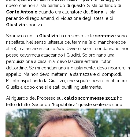
ripeto che non si sta parlando di questo. Si sta parlando di
Conte Antonio
quando era allenatore del
Siena
, si sta
parlando di regolamenti, di violazione degli stessi e di
Giustizia
sportiva.
Sportiva o no, la
Giustizia
ha un senso se le
sentenz
e sono
rispettate. Nel senso letterale del termine (e ci mancherebbe
altro), ma anche in senso
lato
. Ovvero: se mi condannano, non
posso cavarmela attaccando i Giudici. Se ordinano una
perquisizione a casa mia, devo lasciare entrare i tutori
dell’ordine. Se mi condannano ingiustamente, devo ricorrere in
appello. Ma non devo mettermi a starnazzare di complotti.
E’ solo rispettando la Giustizia, che si può sperare di ottenere
Giustizia dopo che si è stati puniti ingiustamente.
Al riguardo del Processo sul
calcio scommesse 2012
ho
letto di tutto.
Secondo “Repubblica” queste sentenze sono