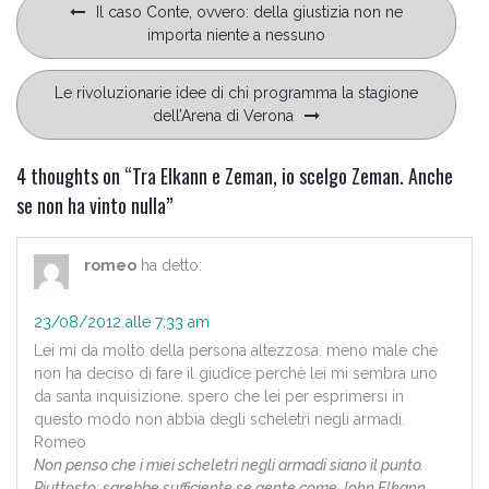
Navigazione
Il caso Conte, ovvero: della giustizia non ne
articoli
importa niente a nessuno
Le rivoluzionarie idee di chi programma la stagione
dell’Arena di Verona
4 thoughts on “
Tra Elkann e Zeman, io scelgo Zeman. Anche
se non ha vinto nulla
”
romeo
ha detto:
23/08/2012 alle 7:33 am
Lei mi da molto della persona altezzosa. meno male che
non ha deciso di fare il giudice perchè lei mi sembra uno
da santa inquisizione. spero che lei per esprimersi in
questo modo non abbia degli scheletri negli armadi.
Romeo
Non penso che i miei scheletri negli armadi siano il punto.
Piuttosto: sarebbe sufficiente se gente come John Elkann