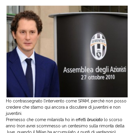
Ho contrassegnato l’intervento come SPAM, perchè non posso
credere che stiamo qui ancora a discutere di juventini e non
juventini.
Premesso che come milanista ho in effetti
bruciato
lo scorso
anno (non avrei scommesso un centesimo sulla rimonta della
Juve, quando il Milan ha accumulato 4 punti di vantaggio),