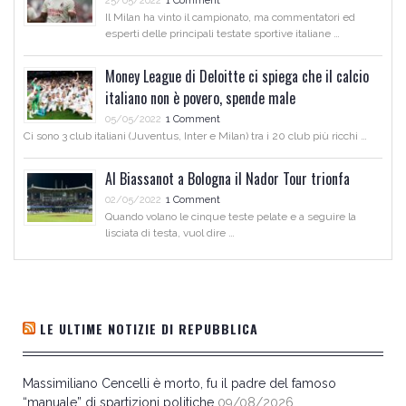
25/05/2022
1 Comment
Il Milan ha vinto il campionato, ma commentatori ed
esperti delle principali testate sportive italiane …
Money League di Deloitte ci spiega che il calcio
italiano non è povero, spende male
05/05/2022
1 Comment
Ci sono 3 club italiani (Juventus, Inter e Milan) tra i 20 club più ricchi …
Al Biassanot a Bologna il Nador Tour trionfa
02/05/2022
1 Comment
Quando volano le cinque teste pelate e a seguire la
lisciata di testa, vuol dire …
LE ULTIME NOTIZIE DI REPUBBLICA
Massimiliano Cencelli è morto, fu il padre del famoso
“manuale” di spartizioni politiche
09/08/2026