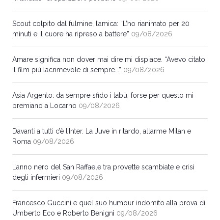
Scout colpito dal fulmine, l’amica: “L’ho rianimato per 20
minuti e il cuore ha ripreso a battere”
09/08/2026
Amare significa non dover mai dire mi dispiace. “Avevo citato
il film più lacrimevole di sempre...”
09/08/2026
Asia Argento: da sempre sfido i tabù, forse per questo mi
premiano a Locarno
09/08/2026
Davanti a tutti c’è l’Inter. La Juve in ritardo, allarme Milan e
Roma
09/08/2026
L’anno nero del San Raffaele tra provette scambiate e crisi
degli infermieri
09/08/2026
Francesco Guccini e quel suo humour indomito alla prova di
Umberto Eco e Roberto Benigni
09/08/2026