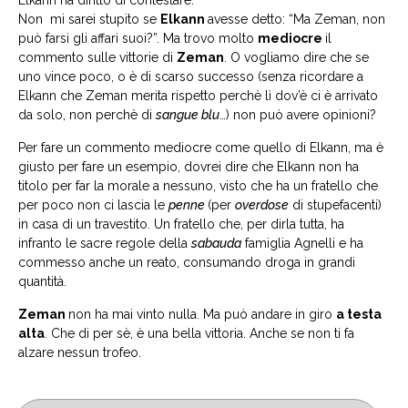
Elkann ha diritto di contestare.
Non mi sarei stupito se
Elkann
avesse detto: “Ma Zeman, non
può farsi gli affari suoi?”. Ma trovo molto
mediocre
il
commento sulle vittorie di
Zeman
. O vogliamo dire che se
uno vince poco, o è di scarso successo (senza ricordare a
Elkann che Zeman merita rispetto perchè lì dov’è ci è arrivato
da solo, non perchè di
sangue blu
…) non può avere opinioni?
Per fare un commento mediocre come quello di Elkann, ma è
giusto per fare un esempio, dovrei dire che Elkann non ha
titolo per far la morale a nessuno, visto che ha un fratello che
per poco non ci lascia le
penne
(per
overdose
di stupefacenti)
in casa di un travestito. Un fratello che, per dirla tutta, ha
infranto le sacre regole della
sabauda
famiglia Agnelli e ha
commesso anche un reato, consumando droga in grandi
quantità.
Zeman
non ha mai vinto nulla. Ma può andare in giro
a testa
alta
. Che di per sè, è una bella vittoria. Anche se non ti fa
alzare nessun trofeo.