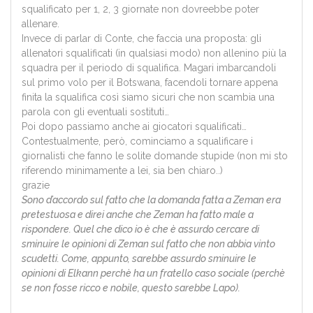
squalificato per 1, 2, 3 giornate non dovreebbe poter
allenare.
Invece di parlar di Conte, che faccia una proposta: gli
allenatori squalificati (in qualsiasi modo) non allenino più la
squadra per il periodo di squalifica. Magari imbarcandoli
sul primo volo per il Botswana, facendoli tornare appena
finita la squalifica così siamo sicuri che non scambia una
parola con gli eventuali sostituti…
Poi dopo passiamo anche ai giocatori squalificati…
Contestualmente, però, cominciamo a squalificare i
giornalisti che fanno le solite domande stupide (non mi sto
riferendo minimamente a lei, sia ben chiaro..)
grazie
Sono d’accordo sul fatto che la domanda fatta a Zeman era
pretestuosa e direi anche che Zeman ha fatto male a
rispondere. Quel che dico io è che è assurdo cercare di
sminuire le opinioni di Zeman sul fatto che non abbia vinto
scudetti. Come, appunto, sarebbe assurdo sminuire le
opinioni di Elkann perchè ha un fratello caso sociale (perchè
se non fosse ricco e nobile, questo sarebbe Lapo).