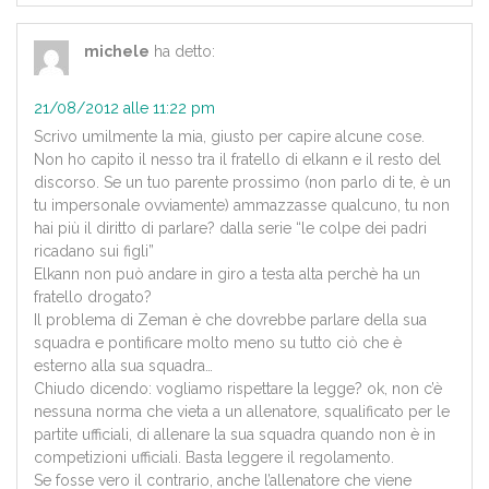
michele
ha detto:
21/08/2012 alle 11:22 pm
Scrivo umilmente la mia, giusto per capire alcune cose.
Non ho capito il nesso tra il fratello di elkann e il resto del
discorso. Se un tuo parente prossimo (non parlo di te, è un
tu impersonale ovviamente) ammazzasse qualcuno, tu non
hai più il diritto di parlare? dalla serie “le colpe dei padri
ricadano sui figli”
Elkann non può andare in giro a testa alta perchè ha un
fratello drogato?
Il problema di Zeman è che dovrebbe parlare della sua
squadra e pontificare molto meno su tutto ciò che è
esterno alla sua squadra…
Chiudo dicendo: vogliamo rispettare la legge? ok, non c’è
nessuna norma che vieta a un allenatore, squalificato per le
partite ufficiali, di allenare la sua squadra quando non è in
competizioni ufficiali. Basta leggere il regolamento.
Se fosse vero il contrario, anche l’allenatore che viene