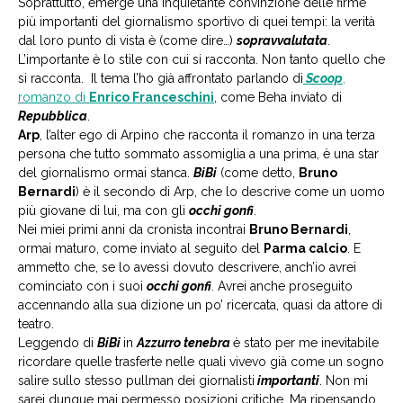
Soprattutto, emerge una inquietante convinzione delle firme
più importanti del giornalismo sportivo di quei tempi: la verità
dal loro punto di vista è (come dire…)
sopravvalutata
.
L’importante è lo stile con cui si racconta. Non tanto quello che
si racconta. Il tema l’ho già affrontato parlando di
Scoop
,
romanzo di
Enrico Franceschini
, come Beha inviato di
Repubblica
.
Arp
, l’alter ego di Arpino che racconta il romanzo in una terza
persona che tutto sommato assomiglia a una prima, è una star
del giornalismo ormai stanca.
BiBi
(come detto,
Bruno
Bernardi
) è il secondo di Arp, che lo descrive come un uomo
più giovane di lui, ma con gli
occhi gonfi
.
Nei miei primi anni da cronista incontrai
Bruno Bernardi
,
ormai maturo, come inviato al seguito del
Parma calcio
. E
ammetto che, se lo avessi dovuto descrivere, anch’io avrei
cominciato con i suoi
occhi gonfi
. Avrei anche proseguito
accennando alla sua dizione un po’ ricercata, quasi da attore di
teatro.
Leggendo di
BiBi
in
Azzurro tenebra
è stato per me inevitabile
ricordare quelle trasferte nelle quali vivevo già come un sogno
salire sullo stesso pullman dei giornalisti
importanti
. Non mi
sarei dunque mai permesso posizioni critiche. Ma ripensando