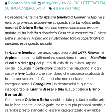
Riccardo Schiroli
16/05/2017
CALCIO
,
LETTERATURA
,
SCHIROPENSIERO
,
SPORT
essere giornalisti
Ho recentemente riletto
Azzurro tenebra
di
Giovanni Arpino
e
mi ero ripromesso di scriverne su questo sito. La notizia della
morte di
Oliviero Beha
, che non sapevo nemmeno essere
malato, mi ha indotto a ricordarlo. Cosa c’è in comune tra
Oliviero
Beha
e
Giovanni Arpino
(da sinistra nella foto di copertina)
? Dal
parallelo esce questo articolo.
In
Azzurro tenebra
, romanzo capolavoro del
1977
,
Giovanni
Arpino
racconta la fallimentare spedizione italiana al
Mondiale
di
calcio
del
1974
dal punto di vista di un inviato. Arpino
divide i colleghi in
belle gioie
(coloro che plaudono in ogni
caso) e
iene
(coloro che attendono che succeda qualcosa di
brutto per scatenarsi). Gli unici che non rientrano nelle 2
categorie sono il
Grangiuan
(un riconoscibile, quanto
insopportabile,
Gianni Brera
) e
BiBi
(il suo collega
Bruno
Bernardi
).
Certamente
Oliviero Beha
sarebbe stato più facile collocarlo
tra le
iene
che tra le
belle gioie
. Ma molto più probabilmente, si
sarebbe presto stancato di essere categorizzato e avrebbe