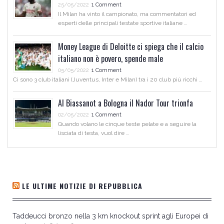
25/05/2022
1 Comment
Il Milan ha vinto il campionato, ma commentatori ed
esperti delle principali testate sportive italiane …
Money League di Deloitte ci spiega che il calcio
italiano non è povero, spende male
05/05/2022
1 Comment
Ci sono 3 club italiani (Juventus, Inter e Milan) tra i 20 club più ricchi …
Al Biassanot a Bologna il Nador Tour trionfa
02/05/2022
1 Comment
Quando volano le cinque teste pelate e a seguire la
lisciata di testa, vuol dire …
LE ULTIME NOTIZIE DI REPUBBLICA
Taddeucci bronzo nella 3 km knockout sprint agli Europei di