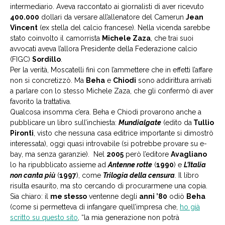
intermediario. Aveva raccontato ai giornalisti di aver ricevuto
400.000
dollari da versare all’allenatore del Camerun
Jean
Vincent
(ex stella del calcio francese). Nella vicenda sarebbe
stato coinvolto il camorrista
Michele Zaza
, che trai suoi
avvocati aveva l’allora Presidente della Federazione calcio
(FIGC)
Sordillo
.
Per la verità, Moscatelli finì con l’ammettere che in effetti l’affare
non si concretizzò. Ma
Beha
e
Chiodi
sono addirittura arrivati
a parlare con lo stesso Michele Zaza, che gli confermò di aver
favorito la trattativa.
Qualcosa insomma c’era. Beha e Chiodi provarono anche a
pubblicare un libro sull’inchiesta:
Mundialgate
(edito da
Tullio
Pironti
, visto che nessuna casa editrice importante si dimostrò
interessata), oggi quasi introvabile (si potrebbe provare su e-
bay, ma senza garanzie). Nel
2005
però l’editore
Avagliano
lo ha ripubblicato assieme ad
Antenne rotte
(
1990
) e
L’Italia
non canta più
(
1997
), come
Trilogia della censura
. Il libro
risulta esaurito, ma sto cercando di procurarmene una copia.
Sia chiaro: il
me stesso
ventenne degli
anni ’80
odiò
Beha
(come si permetteva di infangare quell’impresa che,
ho già
scritto su questo sito
, “la mia generazione non potrà