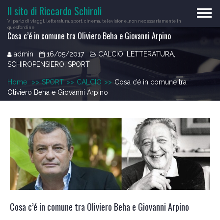
Skip
Il sito di Riccardo Schiroli
to
Vi parlo di viaggi, letteratura, sport, cinema, televisione…non necessariamente in
content
quest'ordine
Cosa c’é in comune tra Oliviero Beha e Giovanni Arpino
admin
16/05/2017
CALCIO
,
LETTERATURA
,
SCHIROPENSIERO
,
SPORT
Home
>>
SPORT
>>
CALCIO
>>
Cosa c’é in comune tra
Oliviero Beha e Giovanni Arpino
Cosa c’é in comune tra Oliviero Beha e Giovanni Arpino