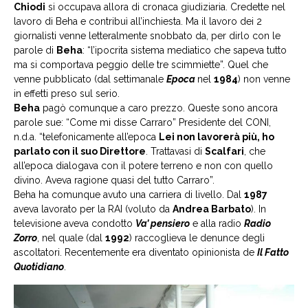
Chiodi
si occupava allora di cronaca giudiziaria. Credette nel
lavoro di Beha e contribuì all’inchiesta. Ma il lavoro dei 2
giornalisti venne letteralmente snobbato da, per dirlo con le
parole di
Beha
: “l’ipocrita sistema mediatico che sapeva tutto
ma si comportava peggio delle tre scimmiette”. Quel che
venne pubblicato (dal settimanale
Epoca
nel
1984
) non venne
in effetti preso sul serio.
Beha
pagò comunque a caro prezzo. Queste sono ancora
parole sue: “Come mi disse Carraro” Presidente del CONI,
n.d.a. “telefonicamente all’epoca
Lei non lavorerà più, ho
parlato con il suo Direttore
. Trattavasi di
Scalfari
, che
all’epoca dialogava con il potere terreno e non con quello
divino. Aveva ragione quasi del tutto Carraro”.
Beha ha comunque avuto una carriera di livello. Dal
1987
aveva lavorato per la RAI (voluto da
Andrea Barbato
). In
televisione aveva condotto
Va’ pensiero
e alla radio
Radio
Zorro
, nel quale (dal
1992
) raccoglieva le denunce degli
ascoltatori. Recentemente era diventato opinionista de
Il Fatto
Quotidiano
.