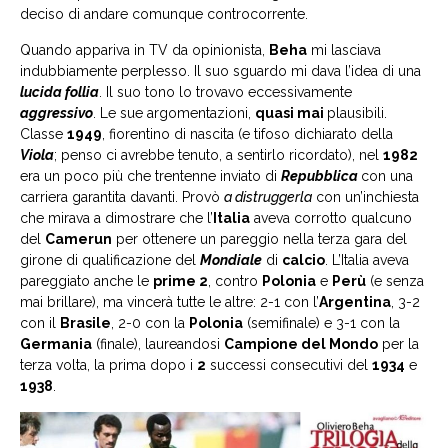
deciso di andare comunque controcorrente.
Quando appariva in TV da opinionista,
Beha
mi lasciava
indubbiamente perplesso. Il suo sguardo mi dava l’idea di una
lucida follia
. Il suo tono lo trovavo eccessivamente
aggressivo
. Le sue argomentazioni,
quasi mai
plausibili.
Classe
1949
, fiorentino di nascita (e tifoso dichiarato della
Viola
; penso ci avrebbe tenuto, a sentirlo ricordato), nel
1982
era un poco più che trentenne inviato di
Repubblica
con una
carriera garantita davanti. Provò
a distruggerla
con un’inchiesta
che mirava a dimostrare che l’
Italia
aveva corrotto qualcuno
del
Camerun
per ottenere un pareggio nella terza gara del
girone di qualificazione del
Mondiale
di
calcio
. L’Italia aveva
pareggiato anche le
prime 2
, contro
Polonia
e
Perù
(e senza
mai brillare), ma vincerà tutte le altre: 2-1 con l’
Argentina
, 3-2
con il
Brasile
, 2-0 con la
Polonia
(semifinale) e 3-1 con la
Germania
(finale), laureandosi
Campione del Mondo
per la
terza volta, la prima dopo i
2
successi consecutivi del
1934
e
1938
.