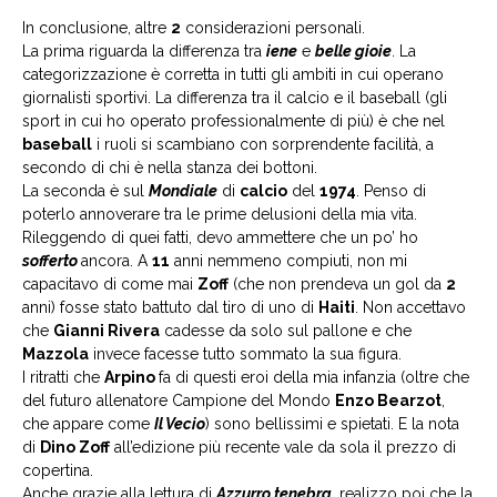
In conclusione, altre
2
considerazioni personali.
La prima riguarda la differenza tra
iene
e
belle gioie
. La
categorizzazione è corretta in tutti gli ambiti in cui operano
giornalisti sportivi. La differenza tra il calcio e il baseball (gli
sport in cui ho operato professionalmente di più) è che nel
baseball
i ruoli si scambiano con sorprendente facilità, a
secondo di chi è nella stanza dei bottoni.
La seconda è sul
Mondiale
di
calcio
del
1974
. Penso di
poterlo annoverare tra le prime delusioni della mia vita.
Rileggendo di quei fatti, devo ammettere che un po’ ho
sofferto
ancora. A
11
anni nemmeno compiuti, non mi
capacitavo di come mai
Zoff
(che non prendeva un gol da
2
anni) fosse stato battuto dal tiro di uno di
Haiti
. Non accettavo
che
Gianni Rivera
cadesse da solo sul pallone e che
Mazzola
invece facesse tutto sommato la sua figura.
I ritratti che
Arpino
fa di questi eroi della mia infanzia (oltre che
del futuro allenatore Campione del Mondo
Enzo Bearzot
,
che appare come
Il Vecio
) sono bellissimi e spietati. E la nota
di
Dino Zoff
all’edizione più recente vale da sola il prezzo di
copertina.
Anche grazie alla lettura di
Azzurro tenebra
, realizzo poi che la