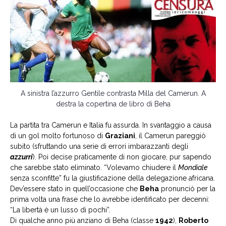
A sinistra l’azzurro Gentile contrasta Milla del Camerun. A
destra la copertina de libro di Beha
La partita tra Camerun e Italia fu assurda. In svantaggio a causa
di un gol molto fortunoso di
Graziani
, il Camerun pareggiò
subito (sfruttando una serie di errori imbarazzanti degli
azzurri
). Poi decise praticamente di non giocare, pur sapendo
che sarebbe stato eliminato. “Volevamo chiudere il
Mondiale
senza sconfitte” fu la giustificazione della delegazione africana.
Dev’essere stato in quell’occasione che
Beha
pronunciò per la
prima volta una frase che lo avrebbe identificato per decenni:
“La libertà è un lusso di pochi”.
Di qualche anno più anziano di Beha (classe
1942
),
Roberto