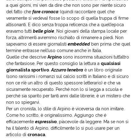
a quei giorni, mi vien da dire che non sono per niente sicuro
del fatto che
fare cronaca
(quindi raccontare quel che
veramente si vedeva) fosse lo scopo di quella truppa di firme
altisonanti. E dico senza troppa reticenza che a quell’epoca
eravamo tutti
belle gioie
. Noi giovani della stampa locale per
forza, altrimenti avremmo rischiato di rimanere a piedi. Non
sapevamo di essere giornalisti
embedded
ben prima che quel
termine entrasse nell’uso comune anche in Italia.
Quelle che descrive
Arpino
sono insomma situazioni tutt’altro
che fantasiose. Per questo consiglio la lettura a
qualsiasi
giornalista sportivo
.
Azzurro tenebra
è un libro originale
(sono rarissimi i romanzi sul calcio scritti in Italiano e di sicuro
non ce n’è un altro di questo spessore letterario) e che va
sicuramente recuperato. Perché non lo si legga a scuola e
perché sia sparito per tanti anni dalle librerie, è un mistero che
non so spiegarvi.
Per un cronista, lo stile di Arpino è viceversa da non imitare.
Come ho scritto, è originalissimo. Aggiungo che é
efficacemente
espressivo
, piacevole da leggere. Ma se non si
ha il talento di Arpino, difficilmente lo si può usare per un
articolo di
cronaca
.