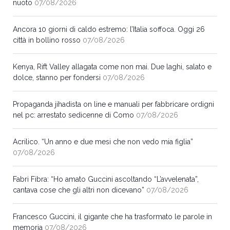
nuoto
07/08/2026
Ancora 10 giorni di caldo estremo: l’Italia soffoca. Oggi 26
città in bollino rosso
07/08/2026
Kenya, Rift Valley allagata come non mai. Due laghi, salato e
dolce, stanno per fondersi
07/08/2026
Propaganda jihadista on line e manuali per fabbricare ordigni
nel pc: arrestato sedicenne di Como
07/08/2026
Acrilico. “Un anno e due mesi che non vedo mia figlia”
07/08/2026
Fabri Fibra: “Ho amato Guccini ascoltando “L’avvelenata”,
cantava cose che gli altri non dicevano”
07/08/2026
Francesco Guccini, il gigante che ha trasformato le parole in
memoria
07/08/2026