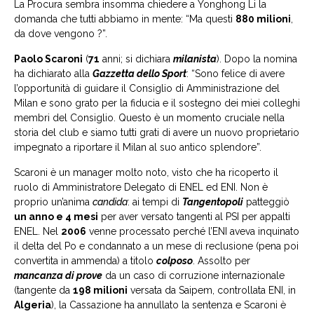
La Procura sembra insomma chiedere a Yonghong Li la
domanda che tutti abbiamo in mente: “Ma questi
880 milioni
,
da dove vengono ?”.
Paolo Scaroni
(
71
anni; si dichiara
milanista
). Dopo la nomina
ha dichiarato alla
Gazzetta dello Sport
: “Sono felice di avere
l’opportunità di guidare il Consiglio di Amministrazione del
Milan e sono grato per la fiducia e il sostegno dei miei colleghi
membri del Consiglio. Questo è un momento cruciale nella
storia del club e siamo tutti grati di avere un nuovo proprietario
impegnato a riportare il Milan al suo antico splendore”.
Scaroni è un manager molto noto, visto che ha ricoperto il
ruolo di Amministratore Delegato di ENEL ed ENI. Non è
proprio un’anima
candida
: ai tempi di
Tangentopoli
patteggiò
un anno e 4 mesi
per aver versato tangenti al PSI per appalti
ENEL. Nel
2006
venne processato perché l’ENI aveva inquinato
il delta del Po e condannato a un mese di reclusione (pena poi
convertita in ammenda) a titolo
colposo
. Assolto per
mancanza di prove
da un caso di corruzione internazionale
(tangente da
198 milioni
versata da Saipem, controllata ENI, in
Algeria
), la Cassazione ha annullato la sentenza e Scaroni è