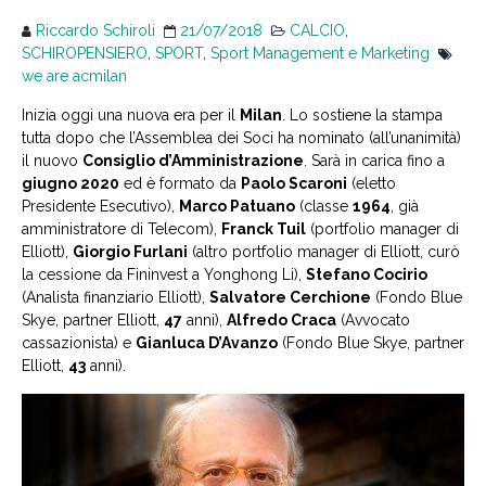
Riccardo Schiroli
21/07/2018
CALCIO
,
SCHIROPENSIERO
,
SPORT
,
Sport Management e Marketing
we are acmilan
Inizia oggi una nuova era per il
Milan
. Lo sostiene la stampa
tutta dopo che l’Assemblea dei Soci ha nominato (all’unanimità)
il nuovo
Consiglio d’Amministrazione
. Sarà in carica fino a
giugno 2020
ed è formato da
Paolo Scaroni
(eletto
Presidente Esecutivo),
Marco Patuano
(classe
1964
, già
amministratore di Telecom),
Franck Tuil
(portfolio manager di
Elliott),
Giorgio Furlani
(altro portfolio manager di Elliott, curò
la cessione da Fininvest a Yonghong Li),
Stefano Cocirio
(Analista finanziario Elliott),
Salvatore Cerchione
(Fondo Blue
Skye, partner Elliott,
47
anni),
Alfredo Craca
(Avvocato
cassazionista) e
Gianluca D’Avanzo
(Fondo Blue Skye, partner
Elliott,
43
anni).