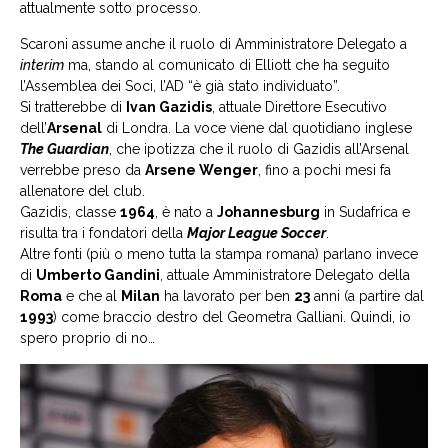
attualmente sotto processo.
Scaroni assume anche il ruolo di Amministratore Delegato a
interim
ma, stando al comunicato di Elliott che ha seguito
l’Assemblea dei Soci, l’AD “è già stato individuato”.
Si tratterebbe di
Ivan Gazidis
, attuale Direttore Esecutivo
dell’
Arsenal
di Londra. La voce viene dal quotidiano inglese
The Guardian
, che ipotizza che il ruolo di Gazidis all’Arsenal
verrebbe preso da
Arsene Wenger
, fino a pochi mesi fa
allenatore del club.
Gazidis, classe
1964
, è nato a
Johannesburg
in Sudafrica e
risulta tra i fondatori della
Major League Soccer
.
Altre fonti (più o meno tutta la stampa romana) parlano invece
di
Umberto Gandini
, attuale Amministratore Delegato della
Roma
e che al
Milan
ha lavorato per ben
23
anni (a partire dal
1993
) come braccio destro del Geometra Galliani. Quindi, io
spero proprio di no…