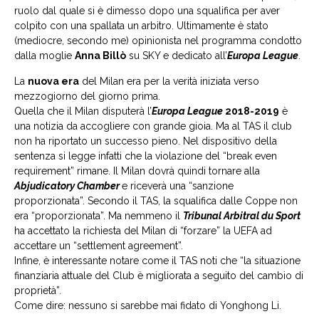
ruolo dal quale si è dimesso dopo una squalifica per aver
colpito con una spallata un arbitro. Ultimamente è stato
(mediocre, secondo me) opinionista nel programma condotto
dalla moglie
Anna Billò
su SKY e dedicato all’
Europa League
.
La
nuova era
del Milan era per la verità iniziata verso
mezzogiorno del giorno prima.
Quella che il Milan disputerà l’
Europa League
2018-2019
è
una notizia da accogliere con grande gioia. Ma al TAS il club
non ha riportato un successo pieno. Nel dispositivo della
sentenza si legge infatti che la violazione del “break even
requirement” rimane. Il Milan dovrà quindi tornare alla
Abjudicatory Chamber
e riceverà una “sanzione
proporzionata”. Secondo il TAS, la squalifica dalle Coppe non
era “proporzionata”. Ma nemmeno il
Tribunal Arbitral du Sport
ha accettato la richiesta del Milan di “forzare” la UEFA ad
accettare un “settlement agreement”.
Infine, è interessante notare come il TAS noti che “la situazione
finanziaria attuale del Club è migliorata a seguito del cambio di
proprietà”.
Come dire: nessuno si sarebbe mai fidato di Yonghong Li.