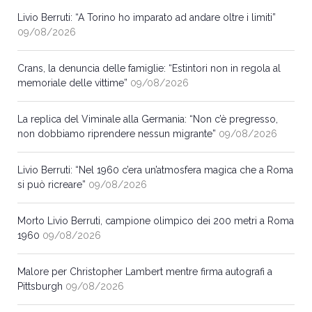
Livio Berruti: “A Torino ho imparato ad andare oltre i limiti”
09/08/2026
Crans, la denuncia delle famiglie: “Estintori non in regola al
memoriale delle vittime”
09/08/2026
La replica del Viminale alla Germania: “Non c’è pregresso,
non dobbiamo riprendere nessun migrante”
09/08/2026
Livio Berruti: “Nel 1960 c’era un’atmosfera magica che a Roma
si può ricreare”
09/08/2026
Morto Livio Berruti, campione olimpico dei 200 metri a Roma
1960
09/08/2026
Malore per Christopher Lambert mentre firma autografi a
Pittsburgh
09/08/2026