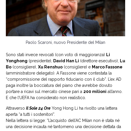
Paolo Scaroni, nuovo Presidente del Milan
Sono stati invece revocati (con voto di maggioranza)
Li
Yonghong
(presidente),
David Han Li
(direttore esecutivo),
Lu
Bo
(consigliere),
Xu Renshuo
(consigliere) e
Marco Fassone
(amministratore delegato). A Fassone viene contestata la
“compromissione del rapporto fiduciario con il club”. L’ex AD
paga inoltre la bocciatura del piano che avrebbe dovuto
portare a ricavi sul mercato cinese pari a
200 milioni
all’anno.
E che l’UEFA ha considerato non realistico.
Attraverso
Il Sole 24 Ore
Yong Hong Li ha rivolto una lettera
aperta “a tutti i sostenitori”.
Nella lettera si legge: “L’acquisto dell’AC Milan non è stata né
una decisione incauta né tantomeno una decisione dettata da