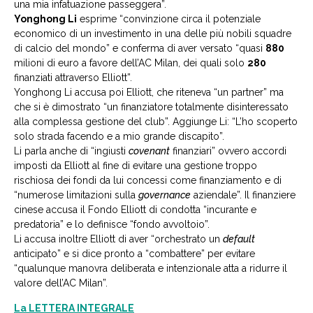
una mia infatuazione passeggera”.
Yonghong Li
esprime “convinzione circa il potenziale
economico di un investimento in una delle più nobili squadre
di calcio del mondo” e conferma di aver versato “quasi
880
milioni di euro a favore dell’AC Milan, dei quali solo
280
finanziati attraverso Elliott”.
Yonghong Li accusa poi Elliott, che riteneva “un partner” ma
che si è dimostrato “un finanziatore totalmente disinteressato
alla complessa gestione del club”. Aggiunge Li: “L’ho scoperto
solo strada facendo e a mio grande discapito”.
Li parla anche di “ingiusti
covenant
finanziari” ovvero accordi
imposti da Elliott al fine di evitare una gestione troppo
rischiosa dei fondi da lui concessi come finanziamento e di
“numerose limitazioni sulla
governance
aziendale”. Il finanziere
cinese accusa il Fondo Elliott di condotta “incurante e
predatoria” e lo definisce “fondo avvoltoio”.
Li accusa inoltre Elliott di aver “orchestrato un
default
anticipato” e si dice pronto a “combattere” per evitare
“qualunque manovra deliberata e intenzionale atta a ridurre il
valore dell’AC Milan”.
La LETTERA INTEGRALE