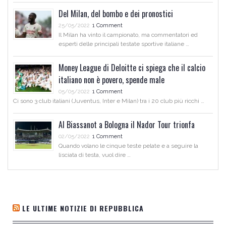
Del Milan, del bombo e dei pronostici
25/05/2022
1 Comment
Il Milan ha vinto il campionato, ma commentatori ed
esperti delle principali testate sportive italiane …
Money League di Deloitte ci spiega che il calcio
italiano non è povero, spende male
05/05/2022
1 Comment
Ci sono 3 club italiani (Juventus, Inter e Milan) tra i 20 club più ricchi …
Al Biassanot a Bologna il Nador Tour trionfa
02/05/2022
1 Comment
Quando volano le cinque teste pelate e a seguire la
lisciata di testa, vuol dire …
LE ULTIME NOTIZIE DI REPUBBLICA