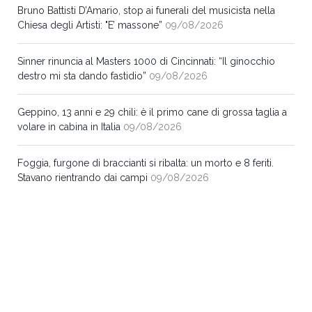
Bruno Battisti D’Amario, stop ai funerali del musicista nella
Chiesa degli Artisti: "E’ massone”
09/08/2026
Sinner rinuncia al Masters 1000 di Cincinnati: “Il ginocchio
destro mi sta dando fastidio”
09/08/2026
Geppino, 13 anni e 29 chili: è il primo cane di grossa taglia a
volare in cabina in Italia
09/08/2026
Foggia, furgone di braccianti si ribalta: un morto e 8 feriti.
Stavano rientrando dai campi
09/08/2026