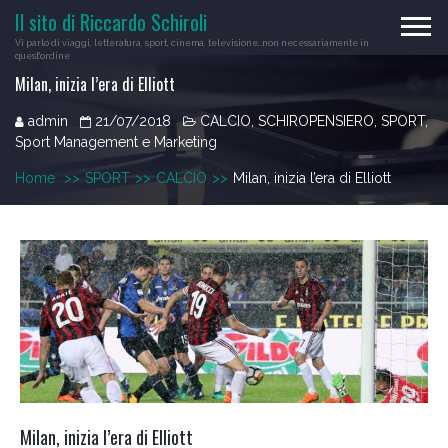
Skip
Il sito di Riccardo Schiroli
to
Vi parlo di viaggi, letteratura, sport, cinema, televisione…non necessariamente in
content
quest'ordine
Milan, inizia l’era di Elliott
admin
21/07/2018
CALCIO
,
SCHIROPENSIERO
,
SPORT
,
Sport Management e Marketing
Home
>>
SPORT
>>
CALCIO
>>
Milan, inizia l’era di Elliott
Milan, inizia l’era di Elliott