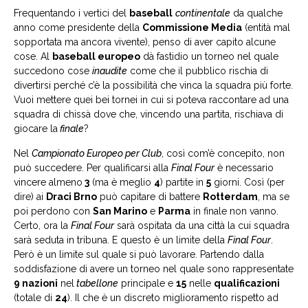
Frequentando i vertici del
baseball
continentale
da qualche
anno come presidente della
Commissione Media
(entità mal
sopportata ma ancora vivente), penso di aver capito alcune
cose. Al
baseball europeo
dà fastidio un torneo nel quale
succedono cose
inaudite
come che il pubblico rischia di
divertirsi perché c’è la possibilità che vinca la squadra più forte.
Vuoi mettere quei bei tornei in cui si poteva raccontare ad una
squadra di chissà dove che, vincendo una partita, rischiava di
giocare la
finale
?
Nel
Campionato Europeo per Club
, così com’è concepito, non
può succedere. Per qualificarsi alla
Final Four
è necessario
vincere almeno
3
(ma è meglio
4
) partite in
5
giorni. Così (per
dire) ai
Draci Brno
può capitare di battere
Rotterdam
, ma se
poi perdono con
San Marino
e
Parma
in finale non vanno.
Certo, ora la
Final Four
sarà ospitata da una città la cui squadra
sarà seduta in tribuna. E questo è un limite della
Final Four
.
Però è un limite sul quale si può lavorare. Partendo dalla
soddisfazione di avere un torneo nel quale sono rappresentate
9 nazioni
nel
tabellone
principale e
15
nelle
qualificazioni
(totale di
24
). Il che è un discreto miglioramento rispetto ad