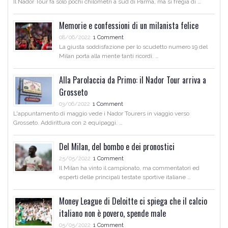
Il Nador Tour fa solo pochi chilometri a sud di Parma, ma si fregia di …
Memorie e confessioni di un milanista felice
08/06/2022
1 Comment
La giusta soddisfazione per lo scudetto numero 19 del
Milan porta alla mente tanti ricordi. …
Alla Parolaccia da Primo: il Nador Tour arriva a
Grosseto
03/06/2022
1 Comment
L'appuntamento di maggio vede i Nador Tourers in viaggio verso
Grosseto. Addirittura con 2 equipaggi. …
Del Milan, del bombo e dei pronostici
25/05/2022
1 Comment
Il Milan ha vinto il campionato, ma commentatori ed
esperti delle principali testate sportive italiane …
Money League di Deloitte ci spiega che il calcio
italiano non è povero, spende male
05/05/2022
1 Comment