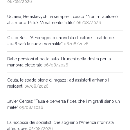
06/08/2026
Ucraina, Heraskevych ha sempre il casco: “Non mi abituerò
alla morte. Pirlo? Moralmente fallito”
06/08/2026
Giulio Betti: “A Ferragosto un’ondata di calore. Il caldo del
2026 sarà la nuova normalità”
06/08/2026
Dalle pensioni al bollo auto. I trucchi della destra per la
manovra elettorale
06/08/2026
Ceuta, le strade piene di ragazzi: ad assisterli arrivano i
residenti
05/08/2026
Javier Cercas: “Falsa e perversa l’idea che i migranti siano un
male”
05/08/2026
La riscossa dei socialisti che sognano l’America riformata
all’europea
05/08/2026