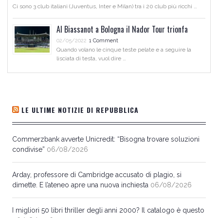
Ci sono 3 club italiani (Juventus, Inter e Milan) tra i 20 club più ricchi …
Al Biassanot a Bologna il Nador Tour trionfa
02/05/2022
1 Comment
Quando volano le cinque teste pelate e a seguire la
lisciata di testa, vuol dire …
LE ULTIME NOTIZIE DI REPUBBLICA
Commerzbank avverte Unicredit: “Bisogna trovare soluzioni
condivise”
06/08/2026
Arday, professore di Cambridge accusato di plagio, si
dimette. E l’ateneo apre una nuova inchiesta
06/08/2026
I migliori 50 libri thriller degli anni 2000? Il catalogo è questo