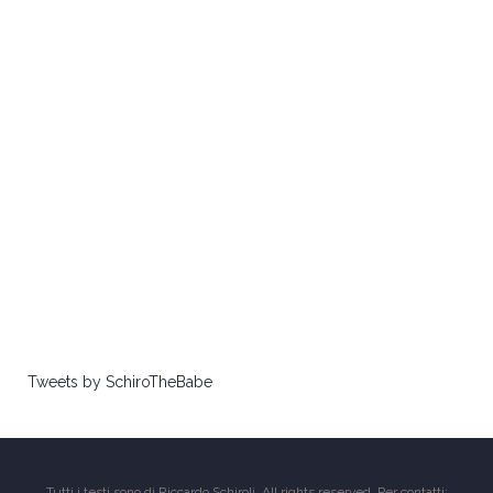
Tweets by SchiroTheBabe
Tutti i testi sono di Riccardo Schiroli. All rights reserved. Per contatti: