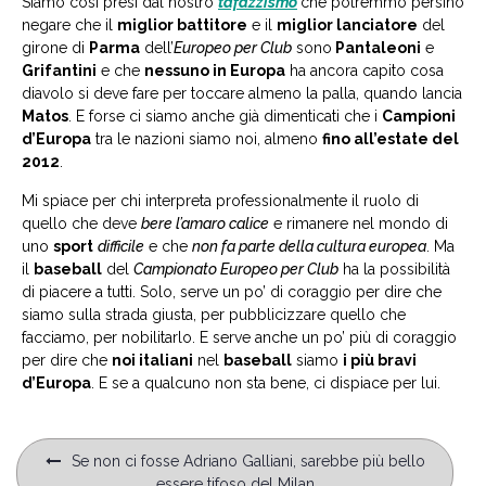
Siamo così presi dal nostro
tafazzismo
che potremmo persino
negare che il
miglior battitore
e il
miglior lanciatore
del
girone di
Parma
dell’
Europeo per Club
sono
Pantaleoni
e
Grifantini
e che
nessuno in Europa
ha ancora capito cosa
diavolo si deve fare per toccare almeno la palla, quando lancia
Matos
. E forse ci siamo anche già dimenticati che i
Campioni
d’Europa
tra le nazioni siamo noi, almeno
fino all’estate del
2012
.
Mi spiace per chi interpreta professionalmente il ruolo di
quello che deve
bere l’amaro calice
e rimanere nel mondo di
uno
sport
difficile
e che
non fa parte della cultura europea
. Ma
il
baseball
del
Campionato Europeo per Club
ha la possibilità
di piacere a tutti. Solo, serve un po’ di coraggio per dire che
siamo sulla strada giusta, per pubblicizzare quello che
facciamo, per nobilitarlo. E serve anche un po’ più di coraggio
per dire che
noi italiani
nel
baseball
siamo
i più bravi
d’Europa
. E se a qualcuno non sta bene, ci dispiace per lui.
Navigazione
Se non ci fosse Adriano Galliani, sarebbe più bello
articoli
essere tifoso del Milan