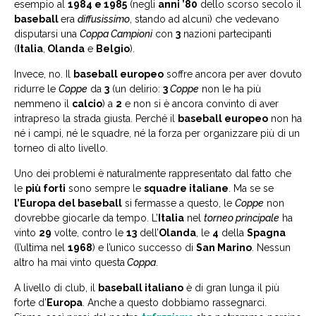
esempio al
1984 e 1985
(negli
anni ’80
dello scorso secolo il
baseball
era
diffusissimo
, stando ad alcuni) che vedevano
disputarsi una
Coppa Campioni
con
3
nazioni partecipanti
(
Italia
,
Olanda
e
Belgio
).
Invece, no. Il
baseball europeo
soffre ancora per aver dovuto
ridurre le
Coppe
da
3
(un delirio:
3
Coppe
non le ha più
nemmeno il
calcio
) a
2
e non si è ancora convinto di aver
intrapreso la strada giusta. Perché il
baseball europeo
non ha
né i campi, né le squadre, né la forza per organizzare più di un
torneo di alto livello.
Uno dei problemi è naturalmente rappresentato dal fatto che
le
più forti
sono sempre le
squadre italiane
. Ma se se
l’Europa del baseball
si fermasse a questo, le
Coppe
non
dovrebbe giocarle da tempo. L’
Italia
nel
torneo principale
ha
vinto
29
volte, contro le
13
dell’
Olanda
, le
4
della
Spagna
(l’ultima nel
1968
) e l’unico successo di
San Marino
. Nessun
altro ha mai vinto questa
Coppa
.
A livello di club, il
baseball italiano
è di gran lunga il più
forte d’
Europa
. Anche a questo dobbiamo rassegnarci.