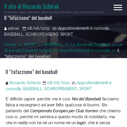
Skip
Il sito di Riccardo Schiroli
to
Vi parlo di viaggi, letteratura, sport, cinema, televisione…non necessariamente in
content
Il “tafazzismo” del baseball
quest'ordine
admin
08/06/2011
Approfondimenti e curiosità
,
BASEBALL
,
SCHIROPENSIERO
,
SPORT
Home
>>
SPORT
>>
BASEBALL
>>
La Storia del baseball
>>
La
Storia del baseball in Italia
>>
Approfondimenti e curiosità
>>
Il
“tafazzismo” del baseball
Il “tafazzismo” del baseball
Riccardo Schiroli
08/06/2011
Approfondimenti e
curiosità
,
BASEBALL
,
SCHIROPENSIERO
,
SPORT
E’ difficile capire perché, ma è così:
Noi del Baseball
facciamo
fatica a rassegnarci ad aver fatto qualcosa di buono. Sto
parlando del
Campionato Europeo per Club
(
torneo
che chiamo
così io, perché mi sembra a questo modo di nobilitarlo, ma
che in realtà non ha né un nome né un
logo
), che è senza