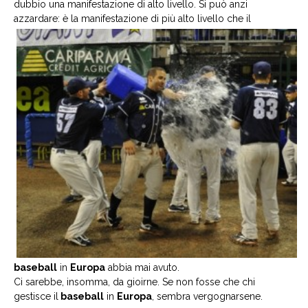
dubbio una manifestazione di alto livello. Si può anzi
azzardare: è la
manifestazione di più alto livello che il
baseball
in
Europa
abbia mai avuto.
Ci sarebbe, insomma, da gioirne. Se non fosse che chi
gestisce il
baseball
in
Europa
, sembra vergognarsene.