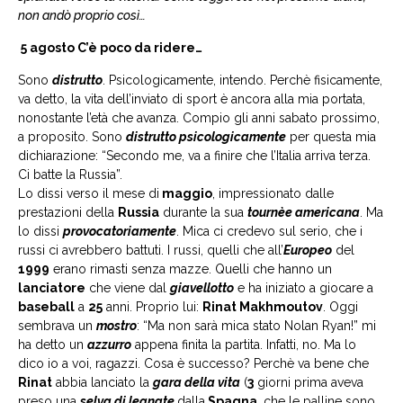
non andò proprio così…
5 agosto C’è poco da ridere…
Sono
distrutto
. Psicologicamente, intendo. Perchè fisicamente,
va detto, la vita dell’inviato di sport è ancora alla mia portata,
nonostante l’età che avanza. Compio gli anni sabato prossimo,
a proposito. Sono
distrutto psicologicamente
per questa mia
dichiarazione: “Secondo me, va a finire che l’Italia arriva terza.
Ci batte la Russia”.
Lo dissi verso il mese di
maggio
, impressionato dalle
prestazioni della
Russia
durante la sua
tournèe americana
. Ma
lo dissi
provocatoriamente
. Mica ci credevo sul serio, che i
russi ci avrebbero battuti. I russi, quelli che all’
Europeo
del
1999
erano rimasti senza mazze. Quelli che hanno un
lanciatore
che viene dal
giavellotto
e ha iniziato a giocare a
baseball
a
25
anni. Proprio lui:
Rinat Makhmoutov
. Oggi
sembrava un
mostro
: “Ma non sarà mica stato Nolan Ryan!” mi
ha detto un
azzurro
appena finita la partita. Infatti, no. Ma lo
dico io a voi, ragazzi. Cosa è successo? Perchè va bene che
Rinat
abbia lanciato la
gara della vita
(
3
giorni prima aveva
preso una
selva di legnate
dalla
Spagna
, che le palline sono