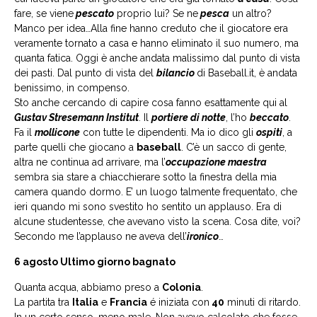
fare, se viene
pescato
proprio lui? Se ne
pesca
un altro?
Manco per idea…Alla fine hanno creduto che il giocatore era
veramente tornato a casa e hanno eliminato il suo numero, ma
quanta fatica. Oggi è anche andata malissimo dal punto di vista
dei pasti. Dal punto di vista del
bilancio
di Baseball.it, è andata
benissimo, in compenso.
Sto anche cercando di capire cosa fanno esattamente qui al
Gustav Stresemann Institut
. Il
portiere di notte
, l’ho
beccato
.
Fa il
mollicone
con tutte le dipendenti. Ma io dico gli
ospiti
, a
parte quelli che giocano a
baseball
. C’è un sacco di gente,
altra ne continua ad arrivare, ma l’
occupazione maestra
sembra sia stare a chiacchierare sotto la finestra della mia
camera quando dormo. E’ un luogo talmente frequentato, che
ieri quando mi sono svestito ho sentito un applauso. Era di
alcune studentesse, che avevano visto la scena. Cosa dite, voi?
Secondo me l’applauso ne aveva dell’
ironico
…
6 agosto Ultimo giorno bagnato
Quanta acqua, abbiamo preso a
Colonia
.
La partita tra
Italia
e
Francia
é iniziata con
40
minuti di ritardo.