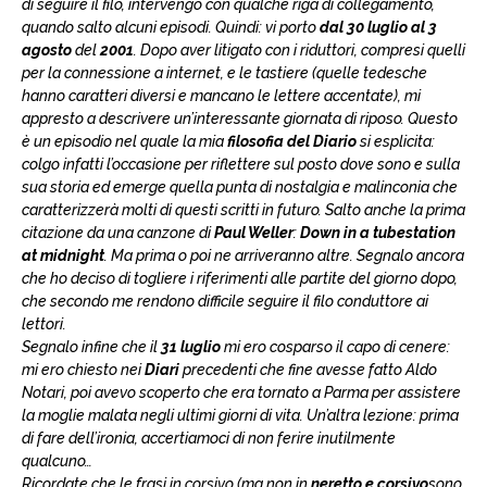
di seguire il filo, intervengo con qualche riga di collegamento,
quando salto alcuni episodi. Quindi: vi porto
dal 30 luglio al 3
agosto
del
2001
. Dopo aver litigato con i riduttori, compresi quelli
per la connessione a internet, e le tastiere (quelle tedesche
hanno caratteri diversi e mancano le lettere accentate), mi
appresto a descrivere un’interessante giornata di riposo. Questo
è un episodio nel quale la mia
filosofia del Diario
si esplicita:
colgo infatti l’occasione per riflettere sul posto dove sono e sulla
sua storia ed emerge quella punta di nostalgia e malinconia che
caratterizzerà molti di questi scritti in futuro. Salto anche la prima
citazione da una canzone di
Paul Weller
:
Down in a tubestation
at midnight
. Ma prima o poi ne arriveranno altre. Segnalo ancora
che ho deciso di togliere i riferimenti alle partite del giorno dopo,
che secondo me rendono difficile seguire il filo conduttore ai
lettori.
Segnalo infine che il
31 luglio
mi ero cosparso il capo di cenere:
mi ero chiesto nei
Diari
precedenti che fine avesse fatto Aldo
Notari, poi avevo scoperto che era tornato a Parma per assistere
la moglie malata negli ultimi giorni di vita. Un’altra lezione: prima
di fare dell’ironia, accertiamoci di non ferire inutilmente
qualcuno…
Ricordate che le frasi in corsivo (ma non in
neretto e corsivo
sono