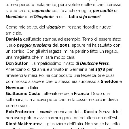
torneo perduto malamente, però volete mettere che interesse
si può creare,
coprendo
così (o anche meglio,
per carità
) un
Mondiale
o un’
Olimpiade
in cui l’
Italia
si fa onore
?
Come mio solito, del
viaggio
mi restano ricordi e nuove
amicizie.
Daniela
dell’ufficio stampa, ad esempio. Temo di essere stato
il suo
peggior problema
del
2001
, eppure mi ha salutato con
un sorriso. Con gli altri ragazzi mi ha persino fatto un regalo,
una maglietta che mi sarà molto cara.
Don Sutton
, il simpaticissimo inviato di
Deutsche Press
.
Americano di
52
anni, è arrivato in Germania nel
1978
per
rimanerci
6
mesi. Poi ha conosciuto una tedesca. Si è quasi
commosso a sapere che lo stesso era successo a
Sheldon
e
Newman
in Italia.
Guillaume Coste
, l’allenatore della
Francia
. Dopo una
settimana, ci mancava poco che mi facesse mettere in divisa
come i suoi.
Bob Protexter
, il
coach
americano della
Russia
. Senza di lui,
non avrei potuto avvicinarmi a giocatori ed allenatori dell’Est.
Rinat Makhmutov
, il giustiziere dell’Italia. Non so se hai letto