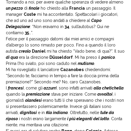
Tornando a noi, per avere qualche speranza di vedere almeno
un pezzo
di
finale
ho chiesto alla
Francia
un passaggio. Il
manager
Coste
mi ha accontentato. Spettacolari i giocatori,
che ad uno ad uno sono andati a chiedere al
Capo
Delegazione
: “Non eravamo in
34
, sull’autobus? Qui ne
contiamo
35
…”.
Felice per il passaggio datomi dai miei amici e compagni
d’albergo lo sono rimasto per poco. Fino a quando il loro
autista
creolo
Daniel
mi ha chiesto “Vado bene, di qua?”. Il suo
di qua
era la direzione
Düsseldorf
. Mi ha preso il
panico
.
Prima l’ho sviato, poi sono caduto nel
mutismo
.
Mi ha risvegliato il lanciatore
Cazanobes
chiedendomi:
“Secondo te, facciamo in tempo a fare la doccia prima della
premiazione?” Secondo me? No, caro Cazanobes.
I
francesi
, come gli
azzurri
, sono infatti arrivati
alla chetichella
quando la
premiazione
stava per iniziare. Come
avvoltoi
, i
giornalisti
olandesi
erano tutti lí che speravano che i nostri non
si presentassero polemicamente. Invece gli italiani sono
arrivati,
dignitosi
e in
fila indiana
. Oltretutto, nelle
tute da
riposo
i nostri erano largamente
i piú eleganti del lotto
. Conta
niente, ma meritava una citazione.