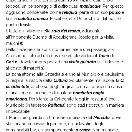
dopo la sua morte (arrivata oltre i
70
anni, incredibile per
l’epoca) un personaggio di
culto
quasi
maniacale
. Per questo
oggi sono conservate, come
reliquia
, parte di un suo
polso
e
la sua
calotta cranica
. Macabro, eh? Un pochino, dal nostro
punto di vista.
Il tutto è in visione nella
sala del tesoro
, adiacente
all’imponente Duomo di Acquisgrana. (costo per la visita,
marchi
5
)
Dalla stazione alla zona monumentale è una passeggiata.
Attenzione solo ad una cosa: se volete vedere il
Trono
di
Carlo
, dovete aggregarvi ad una
visita guidata
(in Tedesco e
al costo di marchi
3
).
La zona attorno alla Cattedrale e fino al Municipio è bellissima.
Si respira la nascita della
Cultura
(volutamente maiuscola, la
C
)
occidentale
, anche se degli originali è rimasto poco, a causa
di una serie di incendi e di qualche
bombetta anglo
americana
. Però tanto la Cattedrale (oggi in restauro) che il
Municipio (in tedesco
Rathaus
) sono stati ricostruiti in maniera
impeccabile.
Il Municipio guarda sull’imponente piazza del
Mercato
, dove
stazionano centinaia di persone, chi ai tavolini degli
immancabili bar, chi semplicemente
a zonzo
. Non mancate,