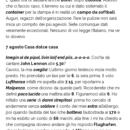
E’ quasi ora di salutare anche
Bonn
, dopo
Colonia
. Adesso
che ci faccio caso, il terreno su cui é stato sistemato il
container
per la stampa é in realtá un
campo da softball
.
Auguri, ragazzi dell’organizzazione. Fare le pulizie non sará
mica un compito dei piú agevoli. Siete comunque stati
veramente eccezionali. Nessuno di voi legge l’Italiano, ma ve
lo dovevo.
7 agosto Casa dolce casa
Imegin ol de pipol, livin laif end piis…o-o-o-o
…Cos’ha da
cantare
John Lennon
alle
5.30
?
Cavolo, la mia
sveglia
! L’ultimo giorno tedesco inizia molto
presto. Ho prenotato un taxi per le
6
, la sera prima. Il volo
Lufthansa
infatti mi aspetta alle
7.15
, per riportarmi a
Malpenza
, come dicono da queste parti. Ricorderete che mi
definii
poco lucido
una mattina alle
8
. Figuriamoci alle
6
. Ho
infilato una
serie
di
danni strepitosi
: prima ho cercato di
andarmene senza
saldare
il conto dei miei
extra
all’albergo,
poi quando l’autista del taxi (che
batteva
l’autostrada ai
170
e
mi ha esibito un conto di
66
marchi, alla fine…) mi ha chiesto a
che compagnia dovevo andare gli ho risposto
Flughafen
,