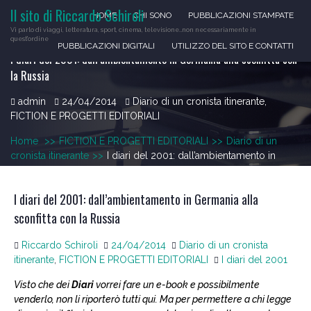
Skip
Il sito di Riccardo Schiroli
HOME
CHI SONO
PUBBLICAZIONI STAMPATE
to
Vi parlo di viaggi, letteratura, sport, cinema, televisione…non necessariamente in
content
quest'ordine
PUBBLICAZIONI DIGITALI
UTILIZZO DEL SITO E CONTATTI
I diari del 2001: dall’ambientamento in Germania alla sconfitta con
la Russia
admin
24/04/2014
Diario di un cronista itinerante
,
FICTION E PROGETTI EDITORIALI
Home
>>
FICTION E PROGETTI EDITORIALI
>>
Diario di un
cronista itinerante
>>
I diari del 2001: dall’ambientamento in
Germania alla sconfitta con la Russia
I diari del 2001: dall’ambientamento in Germania alla
sconfitta con la Russia
Riccardo Schiroli
24/04/2014
Diario di un cronista
itinerante
,
FICTION E PROGETTI EDITORIALI
I diari del 2001
Visto che dei
Diari
vorrei fare un e-book e possibilmente
venderlo, non li riporterò tutti qui. Ma per permettere a chi legge