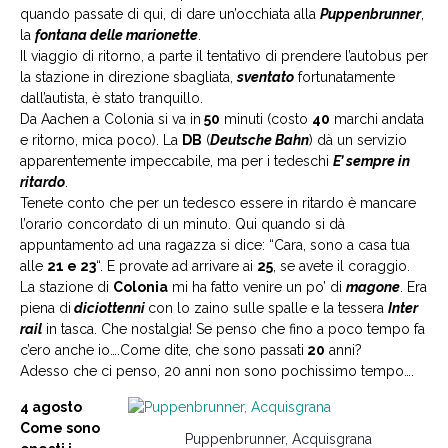
quando passate di qui, di dare un’occhiata alla
Puppenbrunner
,
la
fontana delle marionette
.
Il viaggio di ritorno, a parte il tentativo di prendere l’autobus per
la stazione in direzione sbagliata,
sventato
fortunatamente
dall’autista, è stato tranquillo.
Da Aachen a Colonia si va in
50
minuti (costo
40
marchi andata
e ritorno, mica poco). La
DB
(
Deutsche Bahn
) dà un servizio
apparentemente impeccabile, ma per i tedeschi
E’ sempre in
ritardo
.
Tenete conto che per un tedesco essere in ritardo è mancare
l’orario concordato di un minuto. Qui quando si dà
appuntamento ad una ragazza si dice: “Cara, sono a casa tua
alle
21 e 23
“. E provate ad arrivare ai
25
, se avete il coraggio.
La stazione di
Colonia
mi ha fatto venire un po’ di
magone
. Era
piena di
diciottenni
con lo zaino sulle spalle e la tessera
Inter
rail
in tasca. Che nostalgia! Se penso che fino a poco tempo fa
c’ero anche io….Come dite, che sono passati
20
anni?
Adesso che ci penso, 20 anni non sono pochissimo tempo….
4 agosto
Come sono
Puppenbrunner, Acquisgrana