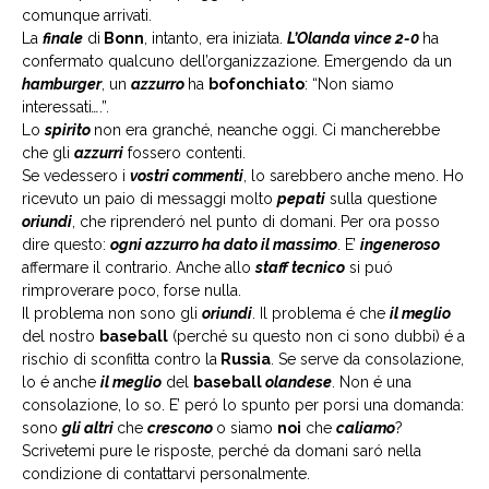
comunque arrivati.
La
finale
di
Bonn
, intanto, era iniziata.
L’Olanda vince 2-0
ha
confermato qualcuno dell’organizzazione. Emergendo da un
hamburger
, un
azzurro
ha
bofonchiato
: “Non siamo
interessati
…
.”.
Lo
spirito
non era granché, neanche oggi. Ci mancherebbe
che gli
azzurri
fossero contenti.
Se vedessero i
vostri commenti
, lo sarebbero anche meno. Ho
ricevuto un paio di messaggi molto
pepati
sulla questione
oriundi
, che riprenderó nel punto di domani. Per ora posso
dire questo:
ogni azzurro ha dato il massimo
. E’
ingeneroso
affermare il contrario. Anche allo
staff tecnico
si puó
rimproverare poco, forse nulla.
Il problema non sono gli
oriundi
. Il problema é che
il meglio
del nostro
baseball
(perché su questo non ci sono dubbi) é a
rischio di sconfitta contro la
Russia
. Se serve da consolazione,
lo é anche
il meglio
del
baseball
olandese
. Non é una
consolazione, lo so. E’ peró lo spunto per porsi una domanda:
sono
gli altri
che
crescono
o siamo
noi
che
caliamo
?
Scrivetemi pure le risposte, perché da domani saró nella
condizione di contattarvi personalmente.