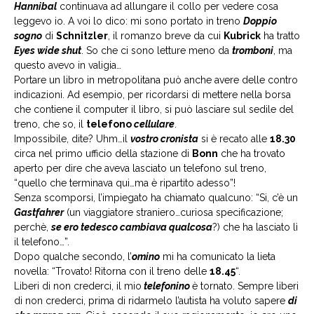
Hannibal
continuava ad allungare il collo per vedere cosa
leggevo io. A voi lo dico: mi sono portato in treno
Doppio
sogno
di
Schnitzler
, il romanzo breve da cui
Kubrick
ha tratto
Eyes wide shut
. So che ci sono letture meno da
tromboni
, ma
questo avevo in valigia…
Portare un libro in metropolitana può anche avere delle contro
indicazioni. Ad esempio, per ricordarsi di mettere nella borsa
che contiene il computer il libro, si può lasciare sul sedile del
treno, che so, il
telefono
cellulare
.
Impossibile, dite? Uhm…il
vostro cronista
si è recato alle
18.30
circa nel primo ufficio della stazione di
Bonn
che ha trovato
aperto per dire che aveva lasciato un telefono sul treno,
“quello che terminava qui…ma è ripartito adesso”!
Senza scomporsi, l’impiegato ha chiamato qualcuno: “Si, c’è un
Gastfahrer
(un viaggiatore straniero…curiosa specificazione;
perchè,
se ero tedesco cambiava qualcosa
?) che ha lasciato lì
il telefono…”.
Dopo qualche secondo, l’
omino
mi ha comunicato la lieta
novella: “Trovato! Ritorna con il treno delle
18.45
“.
Liberi di non crederci, il mio
telefonino
è tornato. Sempre liberi
di non crederci, prima di ridarmelo l’autista ha voluto sapere
di