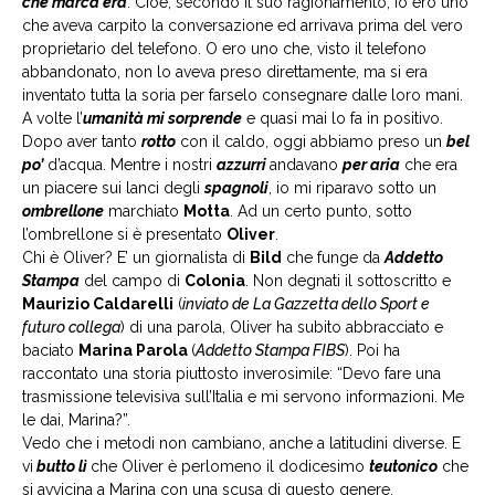
che marca era
. Cioè, secondo il suo ragionamento, io ero uno
che aveva carpito la conversazione ed arrivava prima del vero
proprietario del telefono. O ero uno che, visto il telefono
abbandonato, non lo aveva preso direttamente, ma si era
inventato tutta la soria per farselo consegnare dalle loro mani.
A volte l’
umanità mi sorprende
e quasi mai lo fa in positivo.
Dopo aver tanto
rotto
con il caldo, oggi abbiamo preso un
bel
po’
d’acqua. Mentre i nostri
azzurri
andavano
per aria
che era
un piacere sui lanci degli
spagnoli
, io mi riparavo sotto un
ombrellone
marchiato
Motta
. Ad un certo punto, sotto
l’ombrellone si è presentato
Oliver
.
Chi è Oliver? E’ un giornalista di
Bild
che funge da
Addetto
Stampa
del campo di
Colonia
. Non degnati il sottoscritto e
Maurizio Caldarelli
(
inviato de La Gazzetta dello Sport e
futuro collega
) di una parola, Oliver ha subito abbracciato e
baciato
Marina Parola
(
Addetto Stampa FIBS
). Poi ha
raccontato una storia piuttosto inverosimile: “Devo fare una
trasmissione televisiva sull’Italia e mi servono informazioni. Me
le dai, Marina?”.
Vedo che i metodi non cambiano, anche a latitudini diverse. E
vi
butto lì
che Oliver è perlomeno il dodicesimo
teutonico
che
si avvicina a Marina con una scusa di questo genere.