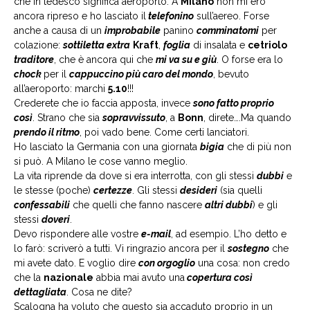
che in tedesco significa aeroporto. A
Milano
non mi ero
ancora ripreso e ho lasciato il
telefonino
sull’aereo. Forse
anche a causa di un
improbabile
panino
comminatomi
per
colazione:
sottiletta extra
Kraft
,
foglia
di insalata e
cetriolo
traditore
, che è ancora qui che
mi va su e giù
. O forse era lo
chock
per il
cappuccino più caro del mondo
, bevuto
all’aeroporto: marchi
5.10
!!!
Crederete che io faccia apposta, invece
sono fatto proprio
così
. Strano che sia
sopravvissuto
, a
Bonn
, direte….Ma quando
prendo il ritmo
, poi vado bene. Come certi lanciatori.
Ho lasciato la Germania con una giornata
bigia
che di più non
si può. A Milano le cose vanno meglio.
La vita riprende da dove si era interrotta, con gli stessi
dubbi
e
le stesse (poche)
certezze
. Gli stessi
desideri
(sia quelli
confessabili
che quelli che fanno nascere
altri dubbi
) e gli
stessi
doveri
.
Devo rispondere alle vostre
e-mail
, ad esempio. L’ho detto e
lo farò: scriverò a tutti. Vi ringrazio ancora per il
sostegno
che
mi avete dato. E voglio dire
con orgoglio
una cosa: non credo
che la
nazionale
abbia mai avuto una
copertura così
dettagliata
. Cosa ne dite?
Scalogna ha voluto che questo sia accaduto proprio in un