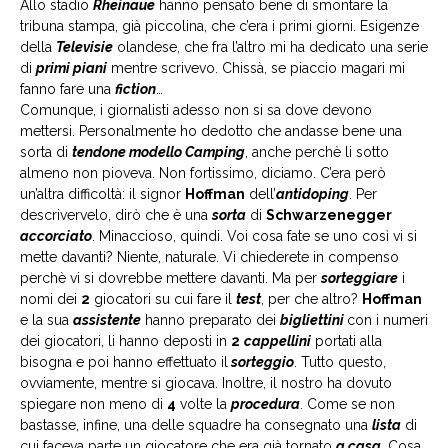
Allo stadio
Rheinaue
hanno pensato bene di smontare la
tribuna stampa, già piccolina, che c’era i primi giorni. Esigenze
della
Televisie
olandese, che fra l’altro mi ha dedicato una serie
di
primi piani
mentre scrivevo. Chissà, se piaccio magari mi
fanno fare una
fiction
…
Comunque, i giornalisti adesso non si sa dove devono
mettersi. Personalmente ho dedotto che andasse bene una
sorta di
tendone modello Camping
, anche perchè li sotto
almeno non pioveva. Non fortissimo, diciamo. C’era però
un’altra difficoltà: il signor
Hoffman
dell’
antidoping
. Per
descrivervelo, dirò che è una
sorta
di
Schwarzenegger
accorciato
. Minaccioso, quindi. Voi cosa fate se uno così vi si
mette davanti? Niente, naturale. Vi chiederete in compenso
perchè vi si dovrebbe mettere davanti. Ma per
sorteggiare
i
nomi dei
2
giocatori su cui fare il
test
, per che altro?
Hoffman
e la sua
assistente
hanno preparato dei
bigliettini
con i numeri
dei giocatori, li hanno deposti in
2
cappellini
portati alla
bisogna e poi hanno effettuato il
sorteggio
. Tutto questo,
ovviamente, mentre si giocava. Inoltre, il nostro ha dovuto
spiegare non meno di
4
volte la
procedura
. Come se non
bastasse, infine, una delle squadre ha consegnato una
lista
di
cui faceva parte un giocatore che era già tornato
a casa
. Cosa