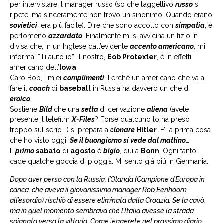
per intervistare il manager russo (so che l’aggettivo
russo
si
ripete, ma sinceramente non trovo un sinonimo. Quando erano
sovietici
, era più facile). Dire che sono accolto con
simpatia
, è
perlomeno
azzardato
. Finalmente mi si avvicina un tizio in
divisa che, in un Inglese dall’evidente
accento americano
, mi
informa: “Ti aiuto io”. Il nostro,
Bob Protexter
, è in effetti
americano dell’
Iowa
.
Caro Bob, i miei
complimenti
. Perchè un americano che va a
fare il
coach
di
baseball
in Russia ha davvero un che di
eroico
.
Sostiene
Bild
che una
setta
di derivazione
aliena
(avete
presente il telefilm
X-Files
? Forse qualcuno lo ha preso
troppo sul serio….) si prepara a
clonare
Hitler
. E’ la prima cosa
che ho visto oggi.
Se il buongiorno si vede dal mattino
….
Il
primo
sabato
di
agosto
é
bigio
, qui a
Bonn
. Ogni tanto
cade qualche goccia di pioggia. Mi sento giá piú in Germania.
Dopo aver perso con la Russia, l’Olanda (Campione d’Europa in
carica, che aveva il giovanissimo manager Rob Eenhoorn
all’esordio) rischiò di essere eliminata dalla Croazia. Se la cavò,
ma in quel momento sembrava che l’Italia avesse la strada
spianata verso la vittoria. Come leggerete nel prossimo diario,