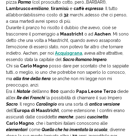
pizza
Parma
(col prosciutto cotto, però…BARBARI!),
Lambrusco
emiliano
,
tiramisù
e
caffè
espresso
. Il tutto
all’abbordabilissimo costo di
32
marchi…adesso che ci penso,
a casa martedì avrei speso di più.
Durante il pranzo ho risolto il dubbio che avevo, cioè se
trascorrere il pomeriggio a
Maastricht
o ad
Aachen
. Mi sono
detto che una volta a Maastricht, quando avevo assaporato
l’emozione di esserci stato, non potevo far altro che tornare
indietro. Aachen, per noi
Acquisgrana
, aveva altre attrattive,
essendo stata la capitale del
Sacro Romano Impero
.
Chi sia
Carlo Magno
posso dare per scontato che lo sappiate
tutti…o meglio, io uno che potrebbe non saperlo lo conosco,
ma
alla fine della fiera
se anche non mi legge non mi
preoccupo, anzi.
Era il
Natale
dell’anno
800
quando
Papa Leone Terzo
diede
all’ex
Re dei Franchi
la possibilità di chiamare il suo Impero
Sacro
. Il regno
Carolingio
era una sorta di
antica versione
dell’
Europa di Maastricht
, come estensione. I confini erano
assicurati dalle cosiddette
marche
, paesi
cuscinetto
.
Carlo Magno
, che i bambini italiani conoscono alle
elementari
come
Quello che ha inventato la scuola
, divenne