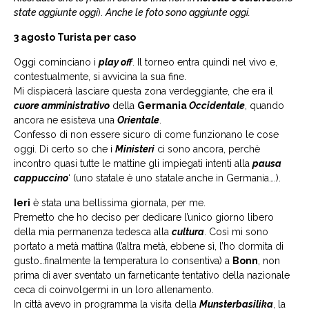
state aggiunte oggi
).
Anche le foto sono aggiunte oggi.
3 agosto Turista per caso
Oggi cominciano i
play off
. Il torneo entra quindi nel vivo e,
contestualmente, si avvicina la sua fine.
Mi dispiacerà lasciare questa zona verdeggiante, che era il
cuore amministrativo
della
Germania
Occidentale
, quando
ancora ne esisteva una
Orientale
.
Confesso di non essere sicuro di come funzionano le cose
oggi. Di certo so che i
Ministeri
ci sono ancora, perchè
incontro quasi tutte le mattine gli impiegati intenti alla
pausa
cappuccino
‘ (uno statale è uno statale anche in Germania….).
Ieri
è stata una bellissima giornata, per me.
Premetto che ho deciso per dedicare l’unico giorno libero
della mia permanenza tedesca alla
cultura
. Così mi sono
portato a metà mattina (l’altra metà, ebbene sì, l’ho dormita di
gusto…finalmente la temperatura lo consentiva) a
Bonn
, non
prima di aver sventato un farneticante tentativo della nazionale
ceca di coinvolgermi in un loro allenamento.
In città avevo in programma la visita della
Munsterbasilika
, la