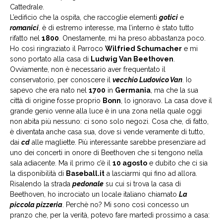
Cattedrale.
L’edificio che la ospita, che raccoglie elementi
gotici
e
romanici
, è di estremo interesse, ma l’interno è stato tutto
rifatto nel
1800
. Onestamente, mi ha preso abbastanza poco.
Ho così ringraziato il Parroco
Wilfried Schumacher
e mi
sono portato alla casa di
Ludwig Van Beethoven
.
Ovviamente, non è necessario aver frequentato il
conservatorio, per conoscere il
vecchio Ludovico Van
. Io
sapevo che era nato nel
1700
in
Germania
, ma che la sua
città di origine fosse proprio
Bonn
, lo ignoravo. La casa dove il
grande genio venne alla luce è in una zona nella quale oggi
non abita più nessuno: ci sono solo negozi. Cosa che, di fatto,
è diventata anche casa sua, dove si vende veramente di tutto,
dai
cd
alle magliette. Più interessante sarebbe presenziare ad
uno dei concerti in onore di Beethoven che si tengono nella
sala adiacente. Ma il primo c’è il
10 agosto
e dubito che ci sia
la disponibilità di
Baseball.it
a lasciarmi qui fino ad allora.
Risalendo la strada
pedonale
su cui si trova la casa di
Beethoven, ho incrociato un locale italiano chiamato
La
piccola pizzeria
. Perchè no? Mi sono così concesso un
pranzo che, per la verità, potevo fare martedì prossimo a casa: