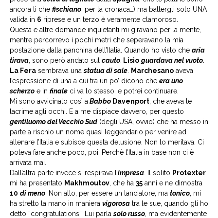
ancora lì che
fischiano
, per la cronaca…) ma battergli solo UNA
valida in
6
riprese e un terzo è veramente clamoroso.
Questa e altre domande inquietanti mi giravano per la mente,
mentre percorrevo i pochi metri che seperavano la mia
postazione dalla panchina dell’Italia. Quando ho visto che
aria
tirava
, sono però andato sul
cauto
.
Lisio
guardava nel vuoto
.
La Fera
sembrava una
statua di sale
.
Marchesano
aveva
l’espressione di una a cui tra un po’ dicono che
era uno
scherzo
e in
finale
ci va lo stesso…e potrei continuare.
Mi sono avvicinato così a
Babbo
Davenport
, che aveva le
lacrime agli occhi. E a me dispiace davvero, per questo
gentiluomo del Vecchio Sud
(degli USA, ovvio) che ha messo in
parte a rischio un nome quasi leggendario per venire ad
allenare l’Italia e subisce questa delusione. Non lo meritava. Ci
poteva fare anche poco, poi. Perchè l’Italia in base non ci è
arrivata mai.
Dall’altra parte invece si respirava l’
impresa
. Il solito
Protexter
mi ha presentato
Makhmoutov
, che ha
35
anni e ne dimostra
10
di meno
. Non alto, per essere un lanciatore, ma
tonico
, mi
ha stretto la mano in maniera
vigorosa
tra le sue, quando gli ho
detto “congratulations”. Lui parla
solo russo
, ma evidentemente