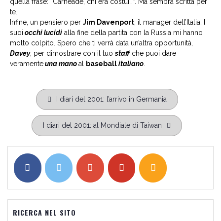
quella frase: “Carneade, chi era costui…”. Ma sembra scritta per
te.
Infine, un pensiero per
Jim Davenport
, il manager dell’Italia. I
suoi
occhi lucidi
alla fine della partita con la Russia mi hanno
molto colpito. Spero che ti verrà data un’altra opportunità,
Davey
, per dimostrare con il tuo
staff
che puoi dare
veramente
una mano
al
baseball
italiano
.
Navigazione
I diari del 2001: l’arrivo in Germania
articoli
I diari del 2001: al Mondiale di Taiwan
RICERCA NEL SITO