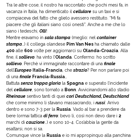
Tra le altre cose, il nostro ha raccontato che pochi mesi fa, in
vacanza in Italia, ha dimenticato il
cellulare
su un taxi e si
compiaceva del fatto che glielo avessero restituito. “Mi fa
piacere che gli italiani siano così onesti”. Anche a me che lo
siano i tedeschi,
Olli
!
Mentre eravamo in
sala stampa
(meglio: nel
container
stampa
…) il collega olandese
Pim Van Nes
ha chiamato dalle
400
alle
600
volte per aggiornarci su
Olanda-Croazia
. Alla
fine, il
sollievo
: ha vinto l’
Olanda
. Confermo: ho scritto
sollievo
. Perchè vi immaginate raccontare di una
finale
dell’
Europeo
Italia-Francia
, che
strazio
? Per non parlare poi
di una
finale
Francia-Russia
…
Battuta
senza troppa gloria
la
Spagna
e superato l’incidente
del
cellulare
, sono tornato a
Bonn
. Avvicinandomi allo stadio
Rheinaue
sentivo tanti di quei
cori Deutschland, Deutschland
che come minimo li stavano massacrando, i
russi
. Arrivo
dentro e sono 7-3 per la
Russia
. Vado al bar a prendere da
bere (ormai tattica
di ferro
: bevo lì, così non devo dare i
2
marchi di
cauzione
…) e sono 10-4. Cos’abbia la gente da
esaltarsi, non si sa.
Comunque vince la
Russia
e io mi appropinquo alla panchina