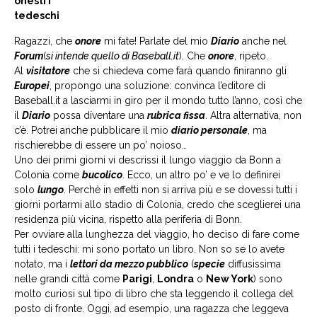
onesti i
tedeschi
Ragazzi, che
onore
mi fate! Parlate del mio
Diario
anche nel
Forum
(
si intende quello di Baseball.it
). Che
onore
, ripeto.
Al
visitatore
che si chiedeva come farà quando finiranno gli
Europei
, propongo una soluzione: convinca l’editore di
Baseball.it a lasciarmi in giro per il mondo tutto l’anno, così che
il
Diario
possa diventare una
rubrica fissa
. Altra alternativa, non
c’è. Potrei anche pubblicare il mio
diario personale
, ma
rischierebbe di essere un po’ noioso…
Uno dei primi giorni vi descrissi il lungo viaggio da Bonn a
Colonia come
bucolico
. Ecco, un altro po’ e ve lo definirei
solo
lungo
. Perchè in effetti non si arriva più e se dovessi tutti i
giorni portarmi allo stadio di Colonia, credo che sceglierei una
residenza più vicina, rispetto alla periferia di Bonn.
Per ovviare alla lunghezza del viaggio, ho deciso di fare come
tutti i tedeschi: mi sono portato un libro. Non so se lo avete
notato, ma i
lettori da mezzo pubblico
(
specie
diffusissima
nelle grandi città come
Parigi
,
Londra
o
New York
) sono
molto curiosi sul tipo di libro che sta leggendo il collega del
posto di fronte. Oggi, ad esempio, una ragazza che leggeva