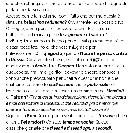
uno che ti allunga la mano e sorride non ha troppo bisogno di
parlare per farsi capire.
Adesso come la mettiamo, con il fatto che per me questa è
stata una
bellissima settimana
? Ovviamente, non posso dirlo.
O meglio, a ben pensarci, posso dire che “E’ stata una
bellissima settimana a parte le
2
giornate
di sabato
“.
Il
28 luglio
, quando mi hanno perso la valigia (che chiarirò: mi
è stata recapitata, ho di che vestirmi…grazie per
l’interessamento). Il
4 agosto
, quando l’
Italia ha perso contro
la Russia
. Cosa volete che sia, era solo dal
1957
che non
mancavamo la
finale
di un
Europeo
. Non solo non ero nato, a
quell’epoca, ma i miei genitori dovevano ancora conoscersi…
Sono anche preoccupato per un’altra questione: non è che
qualcuno convince lo
staff azzurro
che io
porto male
e mi
lasciano a casa dai prossimi eventi, a cominciare dai
Mondiali
di
Taiwan
?
(Per quest’ultima dichiarazione, ricevetti una piccata
e mail dall’editore di Baseball.it che recitava, più o meno: “Se
andrai a Taiwan lo decidiamo noi, mica lo staff azzurro”)
Oggi qui a
Bonn
(ma io per la verità sono in una
frazione
che si
chiama
Feiersdorf
) c’è stato
tempo variabile
. Quelle
classiche giornate che
ti vesti e ti svesti ogni 3 secondi
.