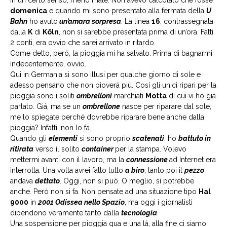
In un certo senso, meno male. Non avevo calcolato che fosse
domenica
e quando mi sono presentato alla fermata della
U
Bahn
ho avuto
un’amara sorpresa
. La linea
16
, contrassegnata
dalla
K
di
Köln
, non si sarebbe presentata prima di un’ora. Fatti
2 conti, era ovvio che sarei arrivato in ritardo.
Come detto, peró, la pioggia mi ha salvato. Prima di bagnarmi
indecentemente, ovvio.
Qui in Germania si sono illusi per qualche giorno di sole e
adesso pensano che non pioverá piú. Cosí gli unici ripari per la
pioggia sono i soliti
ombrelloni
marchiati
Motta
di cui vi ho giá
parlato. Giá, ma se un
ombrellone
nasce per riparare dal sole,
me lo spiegate perché dovrebbe riparare bene anche dalla
pioggia? Infatti, non lo fa.
Quando gli
elementi
si sono proprio
scatenati
, ho
battuto in
ritirata
verso il solito
container
per la stampa. Volevo
mettermi avanti con il lavoro, ma la
connessione
ad Internet era
interrotta. Una volta avrei fatto tutto
a biro
, tanto poi il
pezzo
andava
dettato
. Oggi, non si puó. O meglio, si potrebbe
anche. Peró non si fa. Non pensate ad una situazione tipo
Hal
9000
in
2001 Odissea nello Spazio
, ma oggi i giornalisti
dipendono veramente tanto dalla
tecnologia
.
Una sospensione per pioggia qua e una lá, alla fine ci siamo