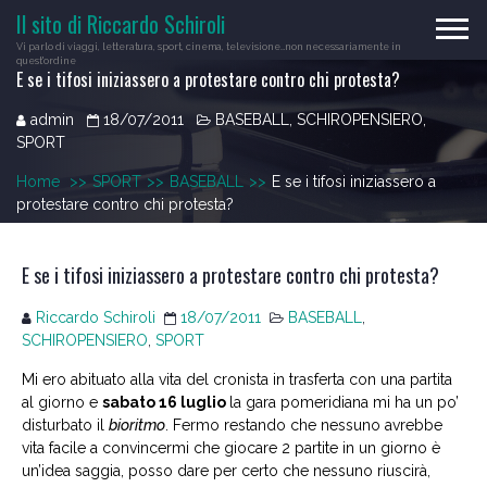
Skip
Il sito di Riccardo Schiroli
to
Vi parlo di viaggi, letteratura, sport, cinema, televisione…non necessariamente in
content
quest'ordine
E se i tifosi iniziassero a protestare contro chi protesta?
admin
18/07/2011
BASEBALL
,
SCHIROPENSIERO
,
SPORT
Home
>>
SPORT
>>
BASEBALL
>>
E se i tifosi iniziassero a
protestare contro chi protesta?
E se i tifosi iniziassero a protestare contro chi protesta?
Riccardo Schiroli
18/07/2011
BASEBALL
,
SCHIROPENSIERO
,
SPORT
Mi ero abituato alla vita del cronista in trasferta con una partita
al giorno e
sabato 16 luglio
la gara pomeridiana mi ha un po’
disturbato il
bioritmo
. Fermo restando che nessuno avrebbe
vita facile a convincermi che giocare 2 partite in un giorno è
un’idea saggia, posso dare per certo che nessuno riuscirà,