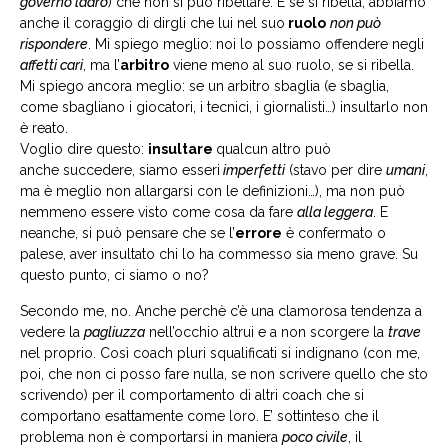
governo ladro
) che non si può ribellare. E se si ribella, abbiamo
anche il coraggio di dirgli che lui nel suo
ruolo
non può
rispondere
. Mi spiego meglio: noi lo possiamo offendere negli
affetti cari
, ma l’
arbitro
viene meno al suo ruolo, se si ribella.
Mi spiego ancora meglio: se un arbitro sbaglia (e sbaglia,
come sbagliano i giocatori, i tecnici, i giornalisti…) insultarlo non
è reato.
Voglio dire questo:
insultare
qualcun altro può
anche succedere, siamo esseri
imperfetti
(stavo per dire
umani
,
ma è meglio non allargarsi con le definizioni…), ma non può
nemmeno essere visto come cosa da fare
alla leggera
. E
neanche, si può pensare che se l’
errore
è confermato o
palese, aver insultato chi lo ha commesso sia meno grave. Su
questo punto, ci siamo o no?
Secondo me, no. Anche perchè c’è una clamorosa tendenza a
vedere la
pagliuzza
nell’occhio altrui e a non scorgere la
trave
nel proprio. Così coach pluri squalificati si indignano (con me,
poi, che non ci posso fare nulla, se non scrivere quello che sto
scrivendo) per il comportamento di altri coach che si
comportano esattamente come loro. E’ sottinteso che il
problema non è comportarsi in maniera
poco civile
, il