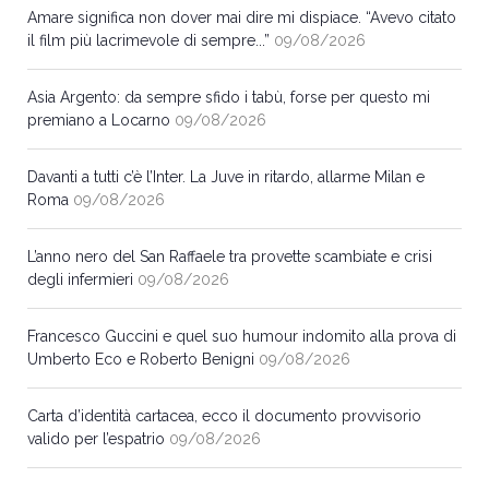
Amare significa non dover mai dire mi dispiace. “Avevo citato
il film più lacrimevole di sempre...”
09/08/2026
Asia Argento: da sempre sfido i tabù, forse per questo mi
premiano a Locarno
09/08/2026
Davanti a tutti c’è l’Inter. La Juve in ritardo, allarme Milan e
Roma
09/08/2026
L’anno nero del San Raffaele tra provette scambiate e crisi
degli infermieri
09/08/2026
Francesco Guccini e quel suo humour indomito alla prova di
Umberto Eco e Roberto Benigni
09/08/2026
Carta d’identità cartacea, ecco il documento provvisorio
valido per l’espatrio
09/08/2026