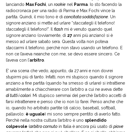
lanciando
Max Fochi
, un
rookie
nel
Parma
. Io sto facendo la
radiocronaca per una radio di Parma e Max Fochi vince la
partita. Quindi, il mio tono è di
concitata soddisfazione
. Un
signore anziano si mette ad urlare “staccategli il telefono!
staccategli il telefono!”. Il
flash
mi è venuto quando quel
signore anziano (ovviamente, di
27
anni più anziano) si è
messo ad urlare sabato sera. Questa volta non poteva
staccarmi il telefono, perchè non stavo usando un telefono. E
non ce l’aveva neanche con me, se devo essere sincero. Ce
l’aveva con l’
arbitro
.
E’ una scena che vedo, appunto, da 27 anni e non dovrei
stupirmi più di tanto. Infatti, non mi stupisco quando il signore
anziano a fine partita (quando ha smesso di urlare) si intrattiene
amabilmente a chiacchierare con l’arbitro a cui ne aveva dette
di tutti i colori
. Mi stupisco semmai del perchè l’arbitro accetti di
farsi intrattenere e penso che io non lo farei. Penso anche che
io, quando ho arbitrato partite (di calcio, baseball, softball,
pallavolo:
è uguale
) mi sono sempre pentito di averlo fatto.
Perchè nella nostra cultura l’arbitro è uno
splendido
colpevole
(
arbitro cornuto
in Italia è ancora più usato di
piove