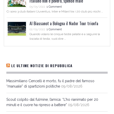
italiano non è povero, spende male
05/05/2022
1 Comment
Ci sono 3 club italiani (Juventus, Inter e Milan) tra i 20 club più ricchi …
Al Biassanot a Bologna il Nador Tour trionfa
02/05/2022
1 Comment
Quando volano le cinque teste pelate e a seguire la
lisciata di testa, vuol dire …
LE ULTIME NOTIZIE DI REPUBBLICA
Massimiliano Cencelli è morto, fu il padre del famoso
“manuale” di spartizioni politiche
09/08/2026
Scout colpito dal fulmine, l’amica: “L’ho rianimato per 20
minuti e il cuore ha ripreso a battere”
09/08/2026