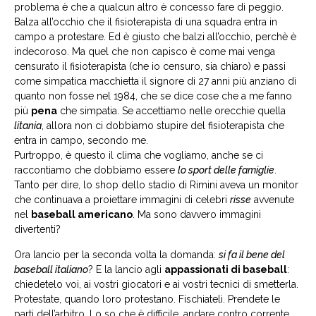
problema è che a qualcun altro è concesso fare di peggio.
Balza all’occhio che il fisioterapista di una squadra entra in
campo a protestare. Ed è giusto che balzi all’occhio, perchè è
indecoroso. Ma quel che non capisco è come mai venga
censurato il fisioterapista (che io censuro, sia chiaro) e passi
come simpatica macchietta il signore di 27 anni più anziano di
quanto non fosse nel 1984, che se dice cose che a me fanno
più
pena
che simpatia. Se accettiamo nelle orecchie quella
litania
, allora non ci dobbiamo stupire del fisioterapista che
entra in campo, secondo me.
Purtroppo, è questo il clima che vogliamo, anche se ci
raccontiamo che dobbiamo essere
lo sport delle famiglie
.
Tanto per dire, lo shop dello stadio di Rimini aveva un monitor
che continuava a proiettare immagini di celebri
risse
avvenute
nel
baseball americano
. Ma sono davvero immagini
divertenti?
Ora lancio per la seconda volta la domanda:
si fa il bene del
baseball italiano
? E la lancio agli
appassionati di baseball
:
chiedetelo voi, ai vostri giocatori e ai vostri tecnici di smetterla.
Protestate, quando loro protestano. Fischiateli. Prendete le
parti dell’arbitro. Lo so che è difficile, andare contro corrente.