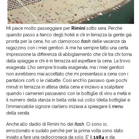
Mi piace molto passeggiare per
Rimini
sotto sera. Perchè
quando passo a fianco degli hotel e c’è in terrazza la gente già
pronta per la cena, ho un clamoroso
flash
delle vacanze da
ragazzino con i miei genitori. A me ha sempre fatto una certa
impressione la differenza di abbigliamento che c’è tra chi torna
dalla spiaggia e chi è in terrazza ad aspettare la cena. La trovo
esagerata. L’ho sempre trovata esagerata, ma i miei genitori
non avrebbero mai accettato che mi presentassi a cena con i
pantaloni corti o le ciabatte. Così anch’io passavo quei pochi
minuti in terrazza in attesa della cena e iniziavo a scalpitare
quando i camerieri passavano con le bottiglie di vino a metà e
il numero della stanza in bella vista sul collo (della bottiglia) e
l’immancabile signore ciarliero iniziava a spieagare il
menu
della serata.
Anche allo stadio di Rimini ho dei
flash
. Ci sono io,
emozionato e sudato perchè per la prima volta sono stato
inviato a fare una radiocronaca da solo. E’ il
1984
e sta