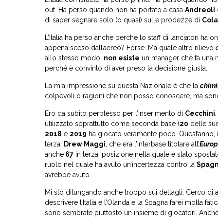
out. Ha perso quando non ha portato a casa
Andreoli
di saper segnare solo (o quasi) sulle prodezze di
Cola
L’Italia ha perso anche perché lo staff di lanciatori ha
appena sceso dall’aereo? Forse. Ma quale altro rilievo
allo stesso modo:
non esiste
un manager che fa una mo
perché è convinto di aver preso la decisione giusta.
La mia impressione su questa Nazionale è che la
chim
colpevoli o ragioni che non posso conoscere, ma sono
Ero da subito perplesso per l’inserimento di
Cecchini
utilizzato soprattutto come seconda base (
20
delle su
2018
e
2019
ha giocato veramente poco. Quest’anno, in 
terza.
Drew Maggi
, che era l’interbase titolare all’
Euro
anche
67
in terza, posizione nella quale è stato spostat
ruolo nel quale ha avuto un’incertezza contro la
Spag
avrebbe avuto.
Mi sto dilungando anche troppo sui dettagli. Cerco di a
descrivere l’Italia e l’Olanda e la Spagna farei molta fati
sono sembrate piuttosto un insieme di giocatori. Anch