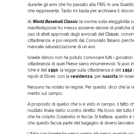
durante gli anni che ho passato alla FIBS. In una Qualif
che rappresenta. Tanto mi basta per archiviare il discor
Al
World Baseball Classic
le norme sulla eleggibilità 
manifestazione ho messo assieme decine di pratiche di g
casi di atleti approvati dagli avvocati del
Classic
, convi
cittadinanza, e poi respinti dal Consolato Italiano perch
mancata naturalizzazione di un avo.
Israele stesso non ha potuto convocare tutti i giocator
cittadinanza di quel Paese siano innumerevoli. Si può infa
(che è del
1950
; la legge sulla cittadinanza è del
1952
nipoti di Ebrei), con la
residenza
, per
nascita
(in Isra
Nessuno ha violato le regole. Per questo, dico che la vitt
merito sul campo.
A proposito di quello che si è visto in campo, il fatto ch
risultato finale dello scontro diretto. Ma trovo del tutto
che ha colpito Colabello in faccia. Si trattava, questo è 
che questo faccia parte del bagaglio di diversi lanciator
L’Italia con Israele ha perso prima. Ha perso quando no