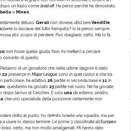
dopo un triplo come
lead off
. Ha perso perché ha dimostrato
bello
o
Mineo
.
 onestamente deluso.
Gerali
non doveva utilizzare
Venditte
,
azzurro
lo lasciava del tutto tranquillo? Io la penso sempre
ssa allo scopo di perdere. Può sbagliare, certo. Ma lo fa
ica
non fosse quella giusta. Non mi metterò a cercare
 convinto di questo.
. Parliamo di un giocatore che nelle ultime stagioni è stato
e
22
presenze in
Major League
sono in quel ruolo) e che tra
particolare, ha all’attivo
26
partite in seconda base e
11
in
peo
, quest’anno ha giocato
23
partite nel ruolo. Ne ha giocate
o dopo l’arrivo di Cecchini. E solo
una
da esterno sinistro,
na
che uno specialista della posizione certamente non
ndare dritto al punto: ho definito Israele una squadra, ma per
ca a usare lo stesso termine. Le prime 3 classificate all’
Europeo
e bravi, certo, ma non molto amalgamati. Mi hanno dato