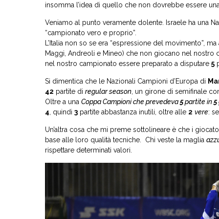
insomma l’idea di quello che non dovrebbe essere una
Veniamo al punto veramente dolente. Israele ha una N
“campionato vero e proprio”.
L’Italia non so se era “espressione del movimento”, ma a
Maggi, Andreoli e Mineo) che non giocano nel nostro c
nel nostro campionato essere preparato a disputare
5
p
Si dimentica che le Nazionali Campioni d’Europa di
Ma
42
partite di
regular season
, un girone di semifinale c
Oltre a una
Coppa Campioni che prevedeva
5
partite in
5
4
, quindi
3
partite abbastanza inutili, oltre alle
2
vere
: se
Un’altra cosa che mi preme sottolineare è che i giocator
base alle loro qualità tecniche. Chi veste la maglia
azz
rispettare determinati valori.