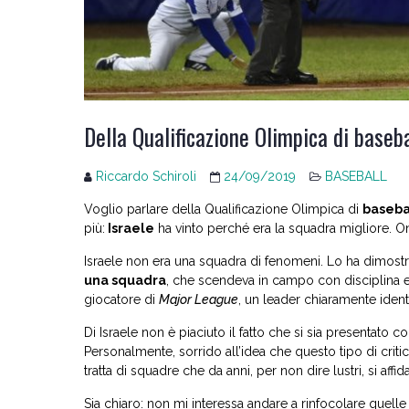
Della Qualificazione Olimpica di baseba
Riccardo Schiroli
24/09/2019
BASEBALL
Voglio parlare della Qualificazione Olimpica di
baseba
più:
Israele
ha vinto perché era la squadra migliore. On
Israele non era una squadra di fenomeni. Lo ha dimos
una squadra
, che scendeva in campo con disciplina e 
giocatore di
Major League
, un leader chiaramente identi
Di Israele non è piaciuto il fatto che si sia presentato 
Personalmente, sorrido all’idea che questo tipo di critic
tratta di squadre che da anni, per non dire lustri, si aff
Sia chiaro: non mi interessa andare a rinfocolare quell