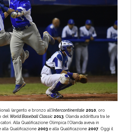
ionali (argento e bronzo all’
Intercontinentale
2010
, oro
o del
World Baseball Classic
2013
, Olanda addirittura tra le
ocatori. Alla Qualificazione Olimpica l’Olanda aveva in
 alla Qualificazione
2003
e alla Qualificazione
2007
. Oggi il