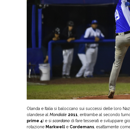
Olanda e Italia si baloccano sui successi delle loro Naz
olandese al
Mondiale
2011
, entrambe al secondo turn
prime 4
) e si
scordano
di fare tesserati e sviluppare gi
rotazione
Markwell
e
Cordemans
, esattamente come