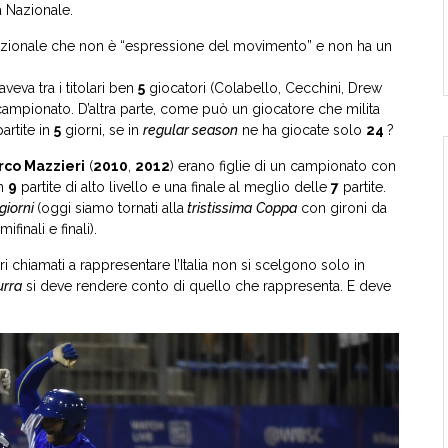
 Nazionale.
azionale che non è “espressione del movimento” e non ha un
veva tra i titolari ben
5
giocatori (Colabello, Cecchini, Drew
ampionato. D’altra parte, come può un giocatore che milita
artite in
5
giorni, se in
regular season
ne ha giocate solo
24
?
rco Mazzieri
(
2010
,
2012
) erano figlie di un campionato con
on
9
partite di alto livello e una finale al meglio delle
7
partite.
giorni
(oggi siamo tornati alla
tristissima
Coppa
con gironi da
mifinali e finali).
i chiamati a rappresentare l’Italia non si scelgono solo in
urra
si deve rendere conto di quello che rappresenta. E deve