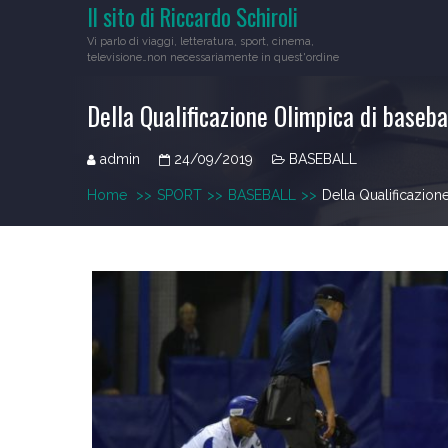
Il sito di Riccardo Schiroli
Skip
to
Vi parlo di viaggi, letteratura, sport, cinema,
content
televisione…non necessariamente in quest'ordine
Della Qualificazione Olimpica di baseba
admin
24/09/2019
BASEBALL
Home
>>
SPORT
>>
BASEBALL
>>
Della Qualificazion