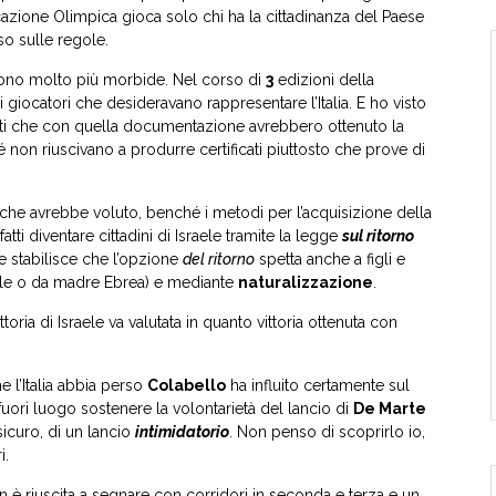
icazione Olimpica gioca solo chi ha la cittadinanza del Paese
so sulle regole.
sono molto più morbide. Nel corso di
3
edizioni della
iocatori che desideravano rappresentare l’Italia. E ho visto
nti che con quella documentazione avrebbero ottenuto la
é non riuscivano a produrre certificati piuttosto che prove di
i che avrebbe voluto, benché i metodi per l’acquisizione della
tti diventare cittadini di Israele tramite la legge
sul ritorno
e stabilisce che l’opzione
del ritorno
spetta anche a figli e
ele o da madre Ebrea) e mediante
naturalizzazione
.
oria di Israele va valutata in quanto vittoria ottenuta con
e l’Italia abbia perso
Colabello
ha influito certamente sul
 fuori luogo sostenere la volontarietà del lancio di
De Marte
sicuro, di un lancio
intimidatorio
. Non penso di scoprirlo io,
i.
n è riuscita a segnare con corridori in seconda e terza e un