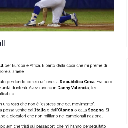
ll
ll
per Europa e Africa. E parto dalla cosa che mi preme di
ore a Israele.
trato perdendo contro un’ onesta
Repubblica Ceca
. Era però
unità di intenti. Aveva anche in
Danny Valencia
, l’ex
ficabile.
con una
rosa
che non è “espressione del movimento”.
a possa venire dall’
Italia
o dall’
Olanda
o dalla
Spagna
. Si
idano a giocatori che non militano nei campionati nazionali.
e polemiche tristi sui passaporti che mi hanno perseguitato