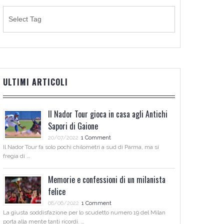
ULTIMI ARTICOLI
Il Nador Tour gioca in casa agli Antichi
Sapori di Gaione
20/07/2022
1 Comment
Il Nador Tour fa solo pochi chilometri a sud di Parma, ma si
fregia di …
Memorie e confessioni di un milanista
felice
08/06/2022
1 Comment
La giusta soddisfazione per lo scudetto numero 19 del Milan
porta alla mente tanti ricordi. …