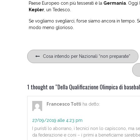
Paese Europeo con più tesserati è la
Germania
. Oggi
Kepler
, un Tedesco.
Se vogliamo svegliarci, forse siamo ancora in tempo. Se
modo meno glorioso.
Navigazione
Cosa intendo per Nazionali “non preparate”
articoli
1 thought on “
Della Qualificazione Olimpica di basebal
Francesco Totti
ha detto:
27/09/2019 alle 4:23 pm
I puristi lo aborrano, i tecnici non lo capiscono, ma se
da federazione e coni – i primi a beneficiarne sarebber