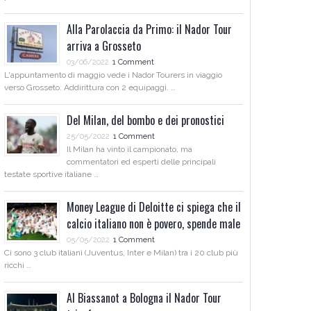
Alla Parolaccia da Primo: il Nador Tour
arriva a Grosseto
03/06/2022
1 Comment
L'appuntamento di maggio vede i Nador Tourers in viaggio
verso Grosseto. Addirittura con 2 equipaggi. …
Del Milan, del bombo e dei pronostici
25/05/2022
1 Comment
Il Milan ha vinto il campionato, ma
commentatori ed esperti delle principali
testate sportive italiane …
Money League di Deloitte ci spiega che il
calcio italiano non è povero, spende male
05/05/2022
1 Comment
Ci sono 3 club italiani (Juventus, Inter e Milan) tra i 20 club più
ricchi …
Al Biassanot a Bologna il Nador Tour