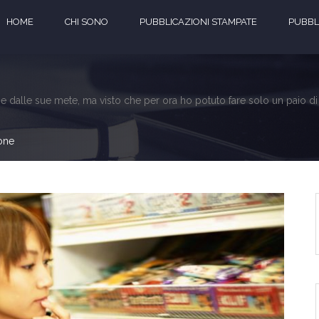
HOME
CHI SONO
PUBBLICAZIONI STAMPATE
PUBBLI
alle sue mete, ma visto che per ora ho potuto fare solo un paio di vol
one