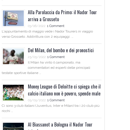
Alla Parolaccia da Primo: il Nador Tour
arriva a Grosseto
03/06/2022
1 Comment
L'appuntamento di maggio vede i Nador Tourers in viaggio
verso Grosseto. Addirittura con 2 equipaggi. …
Del Milan, del bombo e dei pronostici
25/05/2022
1 Comment
Il Milan ha vinto il campionato, ma
commentatori ed esperti delle principali
testate sportive italiane …
Money League di Deloitte ci spiega che il
calcio italiano non è povero, spende male
05/05/2022
1 Comment
Ci sono 3 club italiani (Juventus, Inter e Milan) tra i 20 club più
ricchi …
Al Biassanot a Bologna il Nador Tour