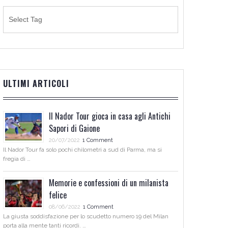
ULTIMI ARTICOLI
Il Nador Tour gioca in casa agli Antichi
Sapori di Gaione
20/07/2022
1 Comment
Il Nador Tour fa solo pochi chilometri a sud di Parma, ma si
fregia di …
Memorie e confessioni di un milanista
felice
08/06/2022
1 Comment
La giusta soddisfazione per lo scudetto numero 19 del Milan
porta alla mente tanti ricordi. …