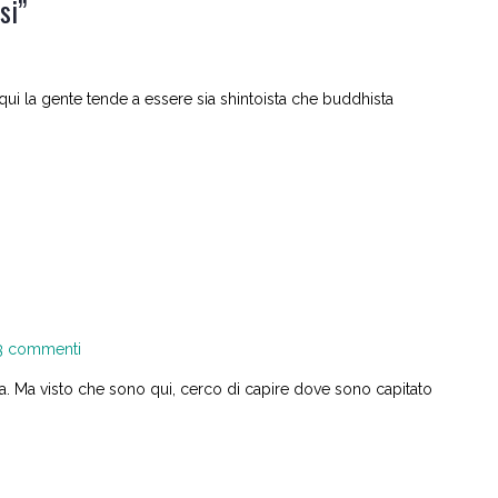
si”
 la gente tende a essere sia shintoista che buddhista
su
3 commenti
Giappone:
ta. Ma visto che sono qui, cerco di capire dove sono capitato
toccata
e
fuga