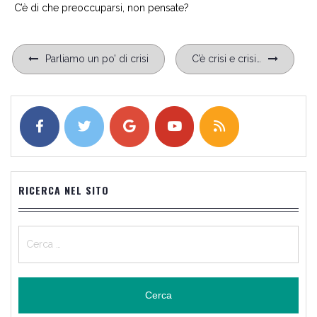
C’è di che preoccuparsi, non pensate?
Navigazione
Parliamo un po’ di crisi
C’è crisi e crisi…
articoli
RICERCA NEL SITO
Ricerca
per: