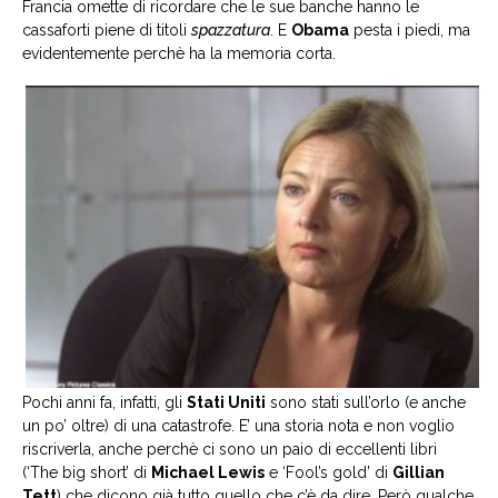
Francia omette di ricordare che le sue banche hanno le
cassaforti piene di titoli
spazzatura
. E
Obama
pesta i piedi, ma
evidentemente perchè ha la memoria corta.
Pochi anni fa, infatti, gli
Stati Uniti
sono stati sull’orlo (e anche
un po’ oltre) di una catastrofe. E’ una storia nota e non voglio
riscriverla, anche perchè ci sono un paio di eccellenti libri
(‘The big short’ di
Michael Lewis
e ‘Fool’s gold’ di
Gillian
Tett
) che dicono già tutto quello che c’è da dire. Però qualche