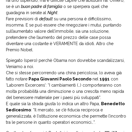
ha uno stipendio, ma è difficile capire che abitudini ha. Ovvero,
se è un
buon padre di famiglia
o se sperpera quel che
guadagna in serate al
Night
.
Fare previsioni di
default
su una persona è difficilissimo,
insomma. E se può essere che rinegoziare i mutui, puntando
sull’aumentato valore dell’immobile, sia una soluzione,
pretendere che l’aumento del prezzo delle case possa
diventare una costante è VERAMENTE da idioti. Altro che
Premio Nobel.
Spiegato (spero) perchè Obama non dovrebbe scandalizzarsi,
Veniamo a noi.
Che si stesse percorrendo una china pericolosa, lo aveva già
fatto notare
Papa Giovanni Paolo Secondo
nel
1991
con
‘Laborem Excercens’: “I cambiamenti (…) comporteranno con
molta probabilità una diminuzione o una crescita meno rapida
del benessere materiale per i paesi più sviluppati”.
E quale sia la strada giusta lo indica un altro Papa,
Benedetto
Sedicesimo
: “Il mercato, se c’è fiducia reciproca e
generalizzata, è l’istituzione economica che permette l’incontro
tra le persone in quanto operatori economici…”.