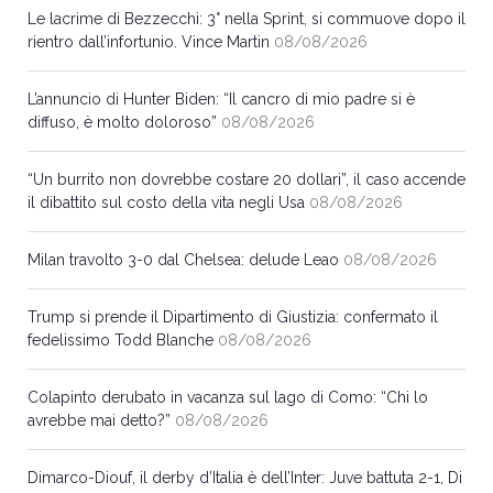
Le lacrime di Bezzecchi: 3° nella Sprint, si commuove dopo il
rientro dall’infortunio. Vince Martin
08/08/2026
L’annuncio di Hunter Biden: “Il cancro di mio padre si è
diffuso, è molto doloroso”
08/08/2026
“Un burrito non dovrebbe costare 20 dollari”, il caso accende
il dibattito sul costo della vita negli Usa
08/08/2026
Milan travolto 3-0 dal Chelsea: delude Leao
08/08/2026
Trump si prende il Dipartimento di Giustizia: confermato il
fedelissimo Todd Blanche
08/08/2026
Colapinto derubato in vacanza sul lago di Como: “Chi lo
avrebbe mai detto?”
08/08/2026
Dimarco-Diouf, il derby d’Italia è dell’Inter: Juve battuta 2-1, Di