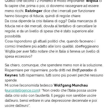
Quello che dicono i 2 Pontefici è molto importante:
Wojtila
ci
fa capire che, prima o poi, ci dovremo rassegnare ad essere
meno ricchi.
Ratzinger
dice che i mercati per funzionare
hanno bisogno di fiducia, quindi di regole chiare.
Da cosa dipende la crisi italiana di oggi? Dalla mancanza di
fiducia nei e dei mercati, dovuta al tentativo di cancellare le
regole, e da un livello di spesa che è stato superiore alle
possibilità.
Cosa rispondono gli attuali politici che, quando facevano i
comici (mestiere più adatto alle loro qualità), sbeffeggiavano
Wojtila per aver fatto notare che in Italia si teneva un livello di
spesa eccessivo?
Sia chiaro, comunque, che spendere meno non è la soluzione.
Risparmiare per risparmiare, porta dritti nel
thrift paradox
di
Keynes
: tutti risparmiano, tutti sono più poveri perchè nessuno
spende.
Mi scrive l’economista tedesco
Wolfgang Munchau
(
eurointelligence.com
): “Non credo che l’Italia possa uscire
dalla crisi solo con l’austerità. Il peggio non sarebbe uscire
dall’euro, bensì entrare in una depressione decennale e poi
uscire dall’euro”.