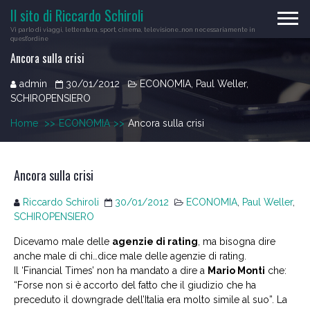
Skip
Il sito di Riccardo Schiroli
to
Vi parlo di viaggi, letteratura, sport, cinema, televisione…non necessariamente in
content
quest'ordine
Ancora sulla crisi
admin
30/01/2012
ECONOMIA
,
Paul Weller
,
SCHIROPENSIERO
Home
>>
ECONOMIA
>>
Ancora sulla crisi
Ancora sulla crisi
Riccardo Schiroli
30/01/2012
ECONOMIA
,
Paul Weller
,
SCHIROPENSIERO
Dicevamo male delle
agenzie di rating
, ma bisogna dire
anche male di chi…dice male delle agenzie di rating.
Il ‘Financial Times’ non ha mandato a dire a
Mario Monti
che:
“Forse non si è accorto del fatto che il giudizio che ha
preceduto il downgrade dell’Italia era molto simile al suo”. La