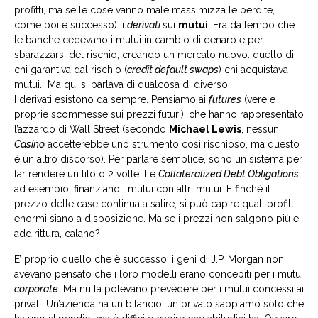
profitti, ma se le cose vanno male massimizza le perdite,
come poi è successo): i
derivati
sui
mutui
. Era da tempo che
le banche cedevano i mutui in cambio di denaro e per
sbarazzarsi del rischio, creando un mercato nuovo: quello di
chi garantiva dal rischio (
credit default swaps
) chi acquistava i
mutui. Ma qui si parlava di qualcosa di diverso.
I derivati esistono da sempre. Pensiamo ai
futures
(vere e
proprie scommesse sui prezzi futuri), che hanno rappresentato
l’azzardo di Wall Street (secondo
Michael Lewis
, nessun
Casino
accetterebbe uno strumento così rischioso, ma questo
è un altro discorso). Per parlare semplice, sono un sistema per
far rendere un titolo 2 volte. Le
Collateralized Debt Obligations
,
ad esempio, finanziano i mutui con altri mutui. E finchè il
prezzo delle case continua a salire, si può capire quali profitti
enormi siano a disposizione. Ma se i prezzi non salgono più e,
addirittura, calano?
E’ proprio quello che è successo: i geni di J.P. Morgan non
avevano pensato che i loro modelli erano concepiti per i mutui
corporate
. Ma nulla potevano prevedere per i mutui concessi ai
privati. Un’azienda ha un bilancio, un privato sappiamo solo che