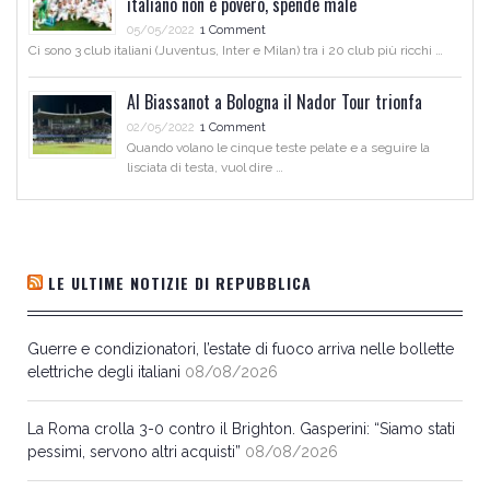
italiano non è povero, spende male
05/05/2022
1 Comment
Ci sono 3 club italiani (Juventus, Inter e Milan) tra i 20 club più ricchi …
Al Biassanot a Bologna il Nador Tour trionfa
02/05/2022
1 Comment
Quando volano le cinque teste pelate e a seguire la
lisciata di testa, vuol dire …
LE ULTIME NOTIZIE DI REPUBBLICA
Guerre e condizionatori, l’estate di fuoco arriva nelle bollette
elettriche degli italiani
08/08/2026
La Roma crolla 3-0 contro il Brighton. Gasperini: “Siamo stati
pessimi, servono altri acquisti”
08/08/2026