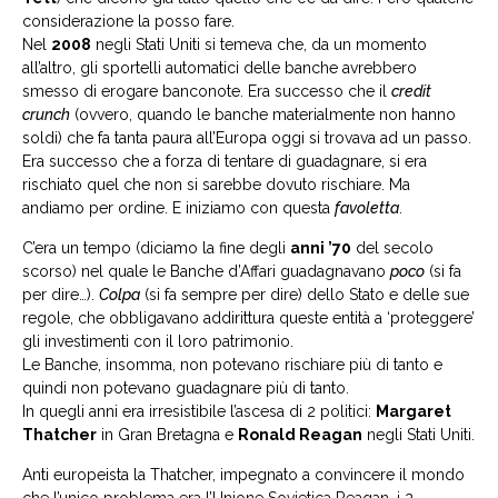
considerazione la posso fare.
Nel
2008
negli Stati Uniti si temeva che, da un momento
all’altro, gli sportelli automatici delle banche avrebbero
smesso di erogare banconote. Era successo che il
credit
crunch
(ovvero, quando le banche materialmente non hanno
soldi) che fa tanta paura all’Europa oggi si trovava ad un passo.
Era successo che a forza di tentare di guadagnare, si era
rischiato quel che non si sarebbe dovuto rischiare. Ma
andiamo per ordine. E iniziamo con questa
favoletta
.
C’era un tempo (diciamo la fine degli
anni ’70
del secolo
scorso) nel quale le Banche d’Affari guadagnavano
poco
(si fa
per dire…).
Colpa
(si fa sempre per dire) dello Stato e delle sue
regole, che obbligavano addirittura queste entità a ‘proteggere’
gli investimenti con il loro patrimonio.
Le Banche, insomma, non potevano rischiare più di tanto e
quindi non potevano guadagnare più di tanto.
In quegli anni era irresistibile l’ascesa di 2 politici:
Margaret
Thatcher
in Gran Bretagna e
Ronald Reagan
negli Stati Uniti.
Anti europeista la Thatcher, impegnato a convincere il mondo