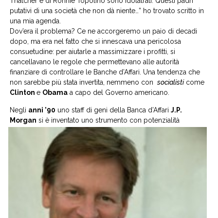
Thatcher e di Ronnie Topolino sono idolatrati. Questi padri
putativi di una società che non dà niente…” ho trovato scritto in
una mia agenda.
Dov’era il problema? Ce ne accorgeremo un paio di decadi
dopo, ma era nel fatto che si innescava una pericolosa
consuetudine: per aiutarle a massimizzare i profitti, si
cancellavano le regole che permettevano alle autorità
finanziare di controllare le Banche d’Affari. Una tendenza che
non sarebbe più stata invertita, nemmeno con
socialisti
come
Clinton
e
Obama
a capo del Governo americano.
Negli
anni ’90
uno staff di geni della Banca d’Affari
J.P.
Morgan
si è
inventato uno strumento con potenzialità