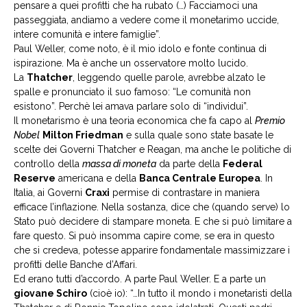
pensare a quei profitti che ha rubato (…) Facciamoci una
passeggiata, andiamo a vedere come il monetarimo uccide,
intere comunità e intere famiglie”.
Paul Weller, come noto, è il mio idolo e fonte continua di
ispirazione. Ma è anche un osservatore molto lucido.
La
Thatcher
, leggendo quelle parole, avrebbe alzato le
spalle e pronunciato il suo famoso: “Le comunità non
esistono”. Perchè lei amava parlare solo di “individui”.
Il monetarismo è una teoria economica che fa capo al
Premio
Nobel
Milton Friedman
e sulla quale sono state basate le
scelte dei Governi Thatcher e Reagan, ma anche le politiche di
controllo della
massa di moneta
da parte della
Federal
Reserve
americana e della
Banca Centrale Europea
. In
Italia, ai Governi
Craxi
permise di contrastare in maniera
efficace l’inflazione. Nella sostanza, dice che (quando serve) lo
Stato può decidere di stampare moneta. E che si può limitare a
fare questo. Si può insomma capire come, se era in questo
che si credeva, potesse apparire fondamentale massimizzare i
profitti delle Banche d’Affari.
Ed erano tutti d’accordo. A parte Paul Weller. E a parte un
giovane Schiro
(cioè io): “…In tutto il mondo i monetaristi della