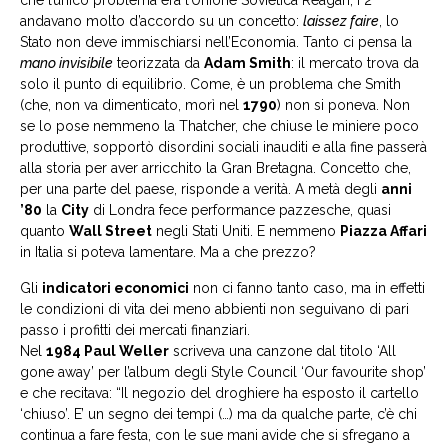
che l’unico problema era l’Unione Sovietica Reagan, i 2
andavano molto d’accordo su un concetto:
laissez faire
, lo
Stato non deve immischiarsi nell’Economia. Tanto ci pensa la
mano invisibile
teorizzata da
Adam Smith
: il mercato trova da
solo il punto di equilibrio. Come, è un problema che Smith
(che, non va dimenticato, morì nel
1790
) non si poneva. Non
se lo pose nemmeno la Thatcher, che chiuse le miniere poco
produttive, sopportò disordini sociali inauditi e alla fine passerà
alla storia per aver arricchito la Gran Bretagna. Concetto che,
per una parte del paese, risponde a verità. A metà degli
anni
’80
la
City
di Londra fece performance pazzesche, quasi
quanto
Wall
Street
negli Stati Uniti. E nemmeno
Piazza Affari
in Italia si poteva lamentare. Ma a che prezzo?
Gli
indicatori economici
non ci fanno tanto caso, ma in effetti
le condizioni di vita dei meno abbienti non seguivano di pari
passo i profitti dei mercati finanziari.
Nel
1984 Paul Weller
scriveva una canzone dal titolo ‘All
gone away’ per l’album degli Style Council ‘Our favourite shop’
e che recitava: “Il negozio del droghiere ha esposto il cartello
‘chiuso’. E’ un segno dei tempi (…) ma da qualche parte, c’è chi
continua a fare festa, con le sue mani avide che si sfregano a