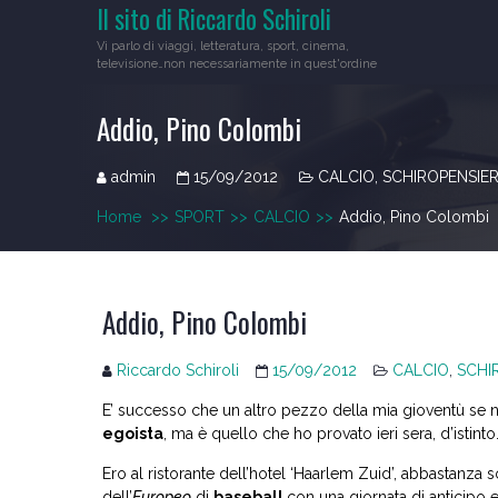
Il sito di Riccardo Schiroli
Skip
to
Vi parlo di viaggi, letteratura, sport, cinema,
content
televisione…non necessariamente in quest'ordine
Addio, Pino Colombi
admin
15/09/2012
CALCIO
,
SCHIROPENSIE
Home
>>
SPORT
>>
CALCIO
>>
Addio, Pino Colombi
Addio, Pino Colombi
Riccardo Schiroli
15/09/2012
CALCIO
,
SCHI
E’ successo che un altro pezzo della mia gioventù se 
egoista
, ma è quello che ho provato ieri sera, d’istinto
Ero al ristorante dell’hotel ‘Haarlem Zuid’, abbastanza s
dell’
Europeo
di
baseball
con una giornata di anticip