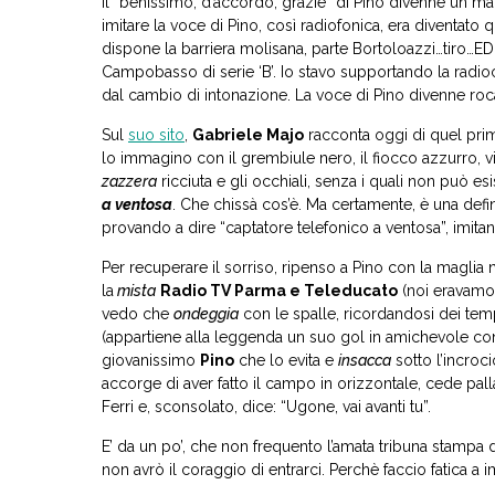
Il “benissimo, d’accordo, grazie” di Pino divenne un mar
imitare la voce di Pino, così radiofonica, era diventato 
dispone la barriera molisana, parte Bortoloazzi…tiro…ED
Campobasso di serie ‘B’. Io stavo supportando la radio
dal cambio di intonazione. La voce di Pino divenne roc
Sul
suo sito
,
Gabriele Majo
racconta oggi di quel pri
lo immagino con il grembiule nero, il fiocco azzurro, vi
zazzera
ricciuta e gli occhiali, senza i quali non può es
a ventosa
. Che chissà cos’è. Ma certamente, è una def
provando a dire “captatore telefonico a ventosa”, imitan
Per recuperare il sorriso, ripenso a Pino con la magli
la
mista
Radio TV Parma e Teleducato
(noi eravamo 
vedo che
ondeggia
con le spalle, ricordandosi dei temp
(appartiene alla leggenda un suo gol in amichevole con
giovanissimo
Pino
che lo evita e
insacca
sotto l’incroci
accorge di aver fatto il campo in orizzontale, cede pall
Ferri e, sconsolato, dice: “Ugone, vai avanti tu”.
E’ da un po’, che non frequento l’amata tribuna stampa 
non avrò il coraggio di entrarci. Perchè faccio fatica 