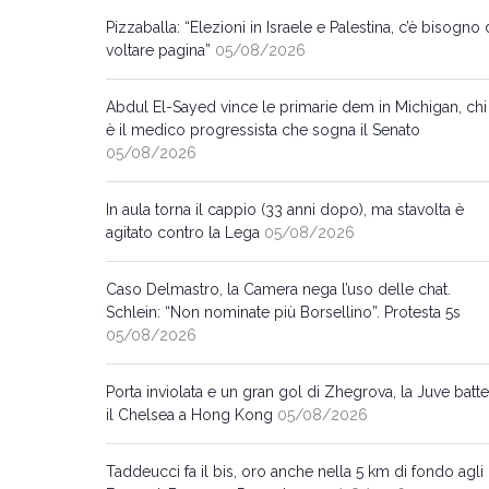
Pizzaballa: “Elezioni in Israele e Palestina, c’è bisogno 
voltare pagina”
05/08/2026
Abdul El-Sayed vince le primarie dem in Michigan, chi
è il medico progressista che sogna il Senato
05/08/2026
In aula torna il cappio (33 anni dopo), ma stavolta è
agitato contro la Lega
05/08/2026
Caso Delmastro, la Camera nega l’uso delle chat.
Schlein: “Non nominate più Borsellino”. Protesta 5s
05/08/2026
Porta inviolata e un gran gol di Zhegrova, la Juve batte
il Chelsea a Hong Kong
05/08/2026
Taddeucci fa il bis, oro anche nella 5 km di fondo agli