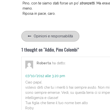
Pino, con te siamo stati forse un po’
stronzetti
. Ma erav
meno.
Riposa in pace, caro.
Navigazione
Opinioni e responsabilità
articoli
1 thought on “
Addio, Pino Colombi
”
Roberta
ha detto:
07/10/2012 alle 3:20 pm
Ciao papa’,
volevo dirti che tu i meriti li hai sempre avuto. Non mi 
sono sempre emerse. Vedi, su questa terra ci si impeg
intelligenza e classe!
Tua figlia che tiene il tuo nome ben alto
Roby