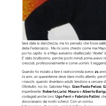
Sarà stata la stanchezza, ma ho pensato che fosse
salt
della Federcalcio. Ma mi sono chiesto come mai Majo t
poi ho capito. Io e Majo avevamo ribattezzato “Abete” i
E’ stato bruttissimo, perchè pochi minuti prima avevo 
cresciuti, professionalmente e come uomini. Il leggen
Quando ho iniziato a fare il radrocronista avevo
21
anni
21 anni, un quarantenne deve stare molto attento, perchè
i maschi, quando diventano adulti, tendono a cercare di 
Oltretutto, noi (io, Gabriele Majo,
Gian Paolo Pelosi
,
G
impertinente.
Roberto Lurisi
,
Mauro
e
Alberto Barig
contagiati anche loro.
Ugo Ferri
e
Fabrizio Pallini
, ch
dissociavano dai nostri scherzi. Con un sorriso.