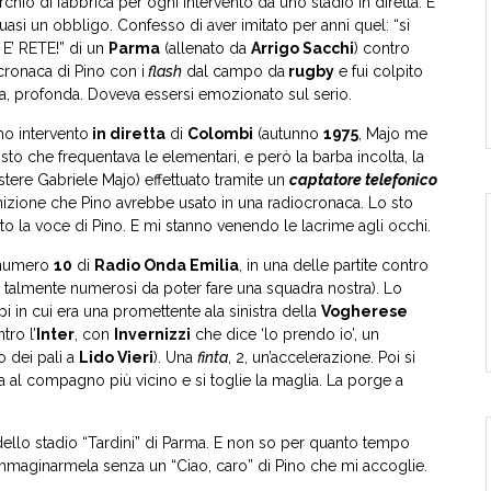
chio di fabbrica per ogni intervento da uno stadio in diretta. E
quasi un obbligo. Confesso di aver imitato per anni quel: “si
 E’ RETE!” di un
Parma
(allenato da
Arrigo Sacchi
) contro
cronaca di Pino con i
flash
dal campo da
rugby
e fui colpito
a, profonda. Doveva essersi emozionato sul serio.
mo intervento
in diretta
di
Colombi
(autunno
1975
, Majo me
sto che frequentava le elementari, e però la barba incolta, la
istere Gabriele Majo) effettuato tramite un
captatore telefonico
inizione che Pino avrebbe usato in una radiocronaca. Lo sto
to la voce di Pino. E mi stanno venendo le lacrime agli occhi.
a numero
10
di
Radio Onda Emilia
, in una delle partite contro
talmente numerosi da poter fare una squadra nostra). Lo
i in cui era una promettente ala sinistra della
Vogherese
tro l’
Inter
, con
Invernizzi
che dice ‘lo prendo io’, un
o dei pali a
Lido Vieri
). Una
finta
, 2, un’accelerazione. Poi si
a al compagno più vicino e si toglie la maglia. La porge a
dello stadio “Tardini” di Parma. E non so per quanto tempo
a immaginarmela senza un “Ciao, caro” di Pino che mi accoglie.