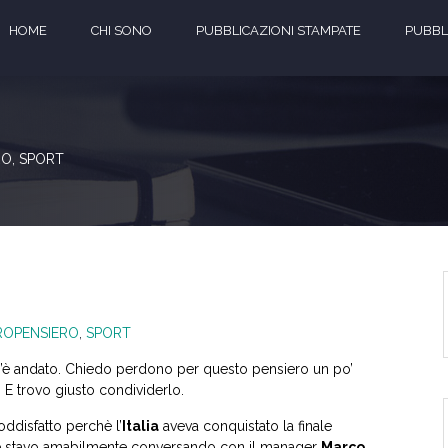
HOME
CHI SONO
PUBBLICAZIONI STAMPATE
PUBBLI
RO
,
SPORT
ROPENSIERO
,
SPORT
n’è andato. Chiedo perdono per questo pensiero un po’
. E trovo giusto condividerlo.
oddisfatto perchè l’
Italia
aveva conquistato la finale
o e stavo amabilmente conversando con il manager
Marco