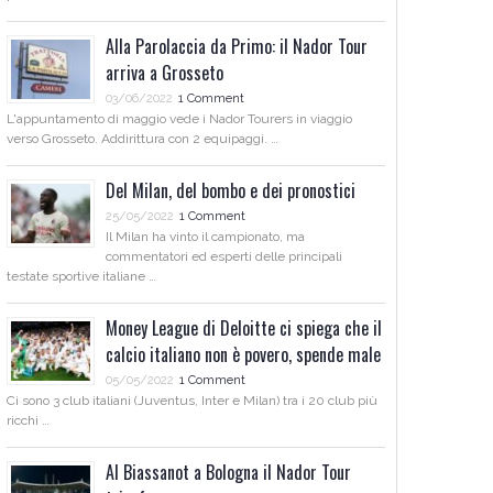
Alla Parolaccia da Primo: il Nador Tour
arriva a Grosseto
03/06/2022
1 Comment
L'appuntamento di maggio vede i Nador Tourers in viaggio
verso Grosseto. Addirittura con 2 equipaggi. …
Del Milan, del bombo e dei pronostici
25/05/2022
1 Comment
Il Milan ha vinto il campionato, ma
commentatori ed esperti delle principali
testate sportive italiane …
Money League di Deloitte ci spiega che il
calcio italiano non è povero, spende male
05/05/2022
1 Comment
Ci sono 3 club italiani (Juventus, Inter e Milan) tra i 20 club più
ricchi …
Al Biassanot a Bologna il Nador Tour