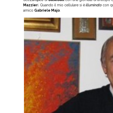
Mazzier
i. Quando il mio cellulare si è
illuminato
con qu
amico
Gabriele Majo
.