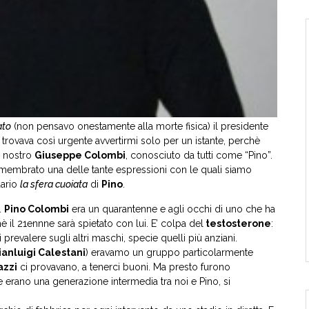
ato
(non pensavo onestamente alla morte fisica) il presidente
rovava così urgente avvertirmi solo per un istante, perchè
l nostro
Giuseppe Colombi
, conosciuto da tutti come “Pino”.
rimembrato una delle tante espressioni con le quali siamo
dario
la sfera cuoiata
di
Pino
.
.
Pino Colombi
era un quarantenne e agli occhi di uno che ha
 il 21ennne sarà spietato con lui. E’ colpa del
testosterone
:
prevalere sugli altri maschi, specie quelli più anziani.
ianluigi Calestani
) eravamo un gruppo particolarmente
azzi
ci provavano, a tenerci buoni. Ma presto furono
e erano una generazione intermedia tra noi e Pino, si