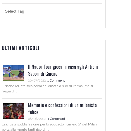
ULTIMI ARTICOLI
Il Nador Tour gioca in casa agli Antichi
Sapori di Gaione
20/07/2022
1 Comment
Il Nador Tour fa solo pochi chilometri a sud di Parma, ma si
fregia di …
Memorie e confessioni di un milanista
felice
08/06/2022
1 Comment
La giusta soddisfazione per lo scudetto numero 19 del Milan
porta alla mente tanti ricordi. …