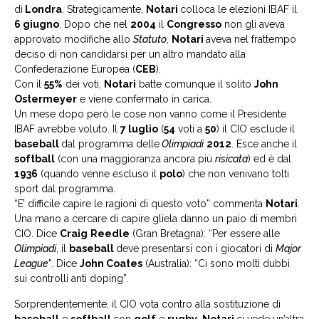
di
Londra
. Strategicamente,
Notari
colloca le elezioni IBAF il
6 giugno
. Dopo che nel
2004
il
Congresso
non gli aveva
approvato modifiche allo
Statuto
,
Notari
aveva nel frattempo
deciso di non candidarsi per un altro mandato alla
Confederazione Europea (
CEB
).
Con il
55%
dei voti,
Notari
batte comunque il solito
John
Ostermeyer
e viene confermato in carica.
Un mese dopo però le cose non vanno come il Presidente
IBAF avrebbe voluto. Il
7 luglio
(
54
voti a
50
) il CIO esclude il
baseball
dal programma delle
Olimpiadi
2012
. Esce anche il
softball
(con una maggioranza ancora più
risicata
) ed è dal
1936
(quando venne escluso il
polo
) che non venivano tolti
sport dal programma.
“E’ difficile capire le ragioni di questo voto” commenta
Notari
.
Una mano a cercare di capire gliela danno un paio di membri
CIO. Dice
Craig
Reedle
(Gran Bretagna): “Per essere alle
Olimpiadi
, il
baseball
deve presentarsi con i giocatori di
Major
League
”. Dice
John Coates
(Australia): “Ci sono molti dubbi
sui controlli anti doping”.
Sorprendentemente, il CIO vota contro alla sostituzione di