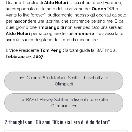
Quando il feretro di
Aldo Notari
lascia il prato dell’Europeo,
accompagnato dalle note della canzone dei
Queen
“Who
wants to live forever”, pudicamente indosso gli occhiali da sole
per nascondere una lacrima, che sorprende persino me. E’ da
quel giorno che
rimpiango
di non aver dedicato una sera ad
Aldo
Notari
per raccogliere le sue
memorie
. Lo avessi fatto,
avrei un sacco di splendide storie da raccontare.
Il Vice Presidente
Tom Peng
(Taiwan) guida la IBAF fino al
febbraio
del
2007
.
Navigazione
Gli anni ’80 di Robert Smith: il baseball alle
articoli
Olimpiadi
La IBAF di Harvey Schiller fallisce il ritorno alle
Olimpiadi
2 thoughts on “
Gli anni ’90: inizia l’era di Aldo Notari
”