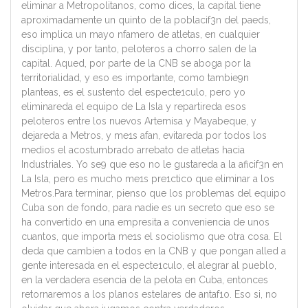
eliminar a Metropolitanos, como dices, la capital tiene
aproximadamente un quinto de la poblacif3n del paeds,
eso implica un mayo nfamero de atletas, en cualquier
disciplina, y por tanto, peloteros a chorro salen de la
capital. Aqued, por parte de la CNB se aboga por la
territorialidad, y eso es importante, como tambie9n
planteas, es el sustento del especte1culo, pero yo
eliminareda el equipo de La Isla y repartireda esos
peloteros entre los nuevos Artemisa y Mayabeque, y
dejareda a Metros, y me1s afan, evitareda por todos los
medios el acostumbrado arrebato de atletas hacia
Industriales. Yo se9 que eso no le gustareda a la aficif3n en
La Isla, pero es mucho me1s pre1ctico que eliminar a los
Metros.Para terminar, pienso que los problemas del equipo
Cuba son de fondo, para nadie es un secreto que eso se
ha convertido en una empresita a conveniencia de unos
cuantos, que importa me1s el sociolismo que otra cosa. El
deda que cambien a todos en la CNB y que pongan alled a
gente interesada en el especte1culo, el alegrar al pueblo,
en la verdadera esencia de la pelota en Cuba, entonces
retornaremos a los planos estelares de antaf1o. Eso si, no