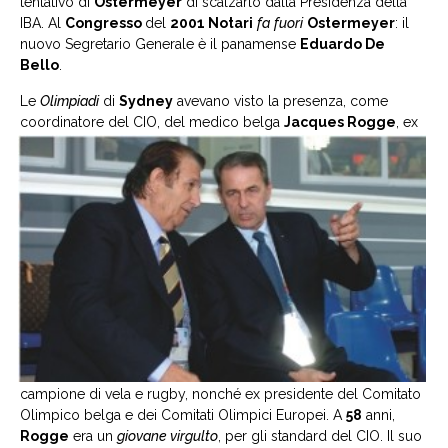
tentativo di
Ostermeyer
di scalzarlo dalla Presidenza della
IBA. Al
Congresso
del
2001 Notari
fa
fuori
Ostermeyer
: il
nuovo Segretario Generale è il panamense
Eduardo De
Bello
.
Le
Olimpiadi
di
Sydney
avevano visto la presenza, come
coordinatore del
CIO, del medico belga
Jacques Rogge
, ex
campione di vela e rugby, nonché ex presidente del Comitato
Olimpico belga e dei Comitati Olimpici Europei. A
58
anni,
Rogge
era un
giovane virgulto
, per gli standard del CIO. Il suo