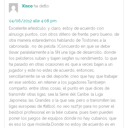
Xisco
ha detto:
04/06/2012 alle 4:08 pm
Excelente artedculo, y claro, estoy de acuerdo con
alnuogs puntos, con otros difiero de frente, pero bueno, de
otra manera estaredamos hablando de Tostones a la
cabronada , no de pelota :)Concuerdo en que se debe
llevar paralelamente a la SN una liga de desarrollo, donde
los peloteros suban y bajen segfan su rendimiento, lo que
ha pasado en otras ocasiones es que a veces bajan a un
jugador y este no este1 de acuerdo, entonces,
sencillamente se va del deporte, creo que hay que trabajar
en ese sentido, en retener a los jugadores.Tambie9n
comparto, entre otras cosas, el punto en que dices de
transmitir otras ligas, sea la Serie del Caribe, la Liga
Japonesa, las Grandes o la que sea, pero si transmiten las
ligas europeas de ffatbol, no veo razf3n para no poner el
beisbol profesional en la tele cubana, pues bien pueden
poner los juegos de equipos donde no hay cubanos, que
es eso lo que molesta.Donde no estoy de acuerdo es en