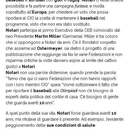
baseball
e
softball
con
golf
e
rugby
.
Notari
ci vede un’altra
possibilità e fa partire una campagna
furiosa
, e rivolta
soprattutto all’
Europa
, per chiedere un voto che possa
riportare al CIO la scelta di mantenere il
baseball
nel
programma, visto che non era stato sostituito.
Notari
partecipa al primo Esecutivo della CEB convocato dal
neo Presidente
Martin Miller
(Germania). Miller è tra coloro
che si oppongono a Notari da anni. C’è il (fondato) sospetto
che, assieme ad
Ostermeyer
, sia dietro il progetto di una
pubblicazione che raggiunge via fax le varie Federazioni e non
risparmia critiche (a volte davvero aspre, al limite del cattivo
gusto) a
Notari
.
Notari
non usa parole distensive, quando prende la parola:
“Temo che qui ci siano Federazioni che non hanno rapporti
con i loro membri CIO” spara “Vorrei sottolineare il fatto che
per riportare il
baseball
alle
Olimpiadi
non c’è bisogno di
esperti della politica del cortile di casa. C’è bisogno di gente
che guarda avanti
10
anni”.
A quel punto della sua vita,
Notari
forse guardava avanti
10
anni, ma rifiutava di guardare il presente. Ad esempio, l’evidente
peggioramento delle
sue condizioni di salute
.