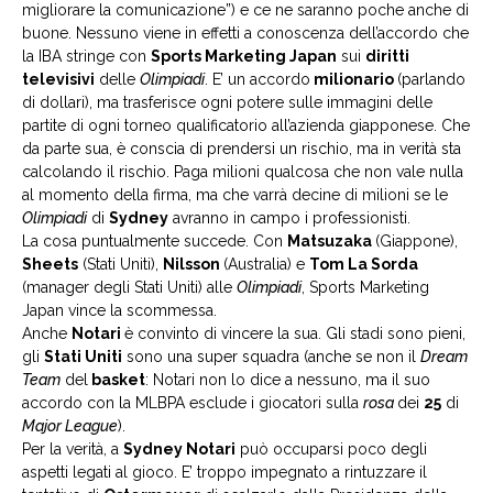
migliorare la comunicazione”) e ce ne saranno poche anche di
buone. Nessuno viene in effetti a conoscenza dell’accordo che
la IBA stringe con
Sports Marketing Japan
sui
diritti
televisivi
delle
Olimpiadi
. E’ un accordo
milionario
(parlando
di dollari), ma trasferisce ogni potere sulle immagini delle
partite di ogni torneo qualificatorio all’azienda giapponese. Che
da parte sua, è conscia di prendersi un rischio, ma in verità sta
calcolando il rischio. Paga milioni qualcosa che non vale nulla
al momento della firma, ma che varrà decine di milioni se le
Olimpiadi
di
Sydney
avranno in campo i professionisti.
La cosa puntualmente succede. Con
Matsuzaka
(Giappone),
Sheets
(Stati Uniti),
Nilsson
(Australia) e
Tom La Sorda
(manager degli Stati Uniti) alle
Olimpiadi
, Sports Marketing
Japan vince la scommessa.
Anche
Notari
è convinto di vincere la sua. Gli stadi sono pieni,
gli
Stati Uniti
sono una super squadra (anche se non il
Dream
Team
del
basket
: Notari non lo dice a nessuno, ma il suo
accordo con la MLBPA esclude i giocatori sulla
rosa
dei
25
di
Major League
).
Per la verità, a
Sydney Notari
può occuparsi poco degli
aspetti legati al gioco. E’ troppo impegnato a rintuzzare il