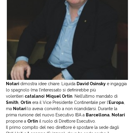
Notari
dimostra idee chiare. Liquida
David Osinsky
e ingaggia
lo spagnolo (ma l’interessato si definirebbe più
volentieri
catalano
)
Miquel Ortin
. Nell’ultimo mandato di
Smith
,
Ortin
era il Vice Presidente Continentale per l’
Europa
,
ma
Notari
lo aveva convinto a non ricandidarsi. Durante la
prima riunione del nuovo Esecutivo IBA a
Barcellona
,
Notari
propone a
Ortin
il ruolo di Direttore Esecutivo.
Il primo compito del neo direttore è spostare la sede dagli