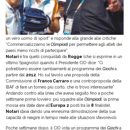
un vero uomo di sport” e risponde alla grande alle critiche:
“Commercializziamo le
Olimpiadi
per permettere agli atleti dei
paesi meno ricchi di partecipare”.
Notari
è tra quelli conquistati da
Rogge
(che si esprime in un
ottimo Spagnolo) quando il Presidente CIO dice: “Ci
potrebbero essere cambiamenti al programma dei
Giochi
a
partire dal
2012
. Ho sul tavolo una proposta della
Commissione di
Franco Carraro
e una controproposta della
IBAF di fare un torneo più corto, che io trovo interessante”.
Andando contro alla linea che aveva seguito fino a poche
settimane prima (ovvero: più squadre alle
Olimpiadi
; la prima
mossa era stata dare all’
Europa
2
posti tra le
8
finaliste),
Notari
stava dando una ennesima dimostrazione della sua
capacità di reagire in tempo reale alle situazioni sfavorevoli.
Poche settimane dopo, il CIO vota un programma dei
Giochi
a