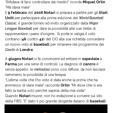
“Rifiutava di farsi controllare dai medici” ricorda
Miquel Ortin
“Ma stava male”.
Il
9 febbraio
del
2006 Notari
si prepara a partire per gli
Stati
Uniti
per partecipare alla prima edizione del
World Baseball
Classic
, il grande torneo ad invito organizzato dalla
Major
League Baseball
per dare la possibilità alle sue stelle di
rappresentare i paesi d’origine. Si porta in valigia il voto
contrario (
46
contro
42
) del CIO alla sua richiesta concedere
un nuovo voto al
baseball
per rimanere nel programma dei
Giochi
di
Londra
.
A
giugno Notari
si fa convincere ad entrare in
ospedale
a
Parma
per una serie di controlli. La diagnosi di
cancro
è
senza appello: le
metastasi
sono così diffuse, da non lasciare
nemmeno la possibilità di una terapia.
“L’ultima volta che l’ho visto è stata anche la prima che ha
ammesso di stare male” racconta
Ortin
“Mi disse che si era
fatto la barba solo perché sapeva della mia visita”.
Quando
Notari
muore, non ho esitazione a scrivere sul sito
della FIBS: “E’
stato il più grande dirigente italiano di
baseball