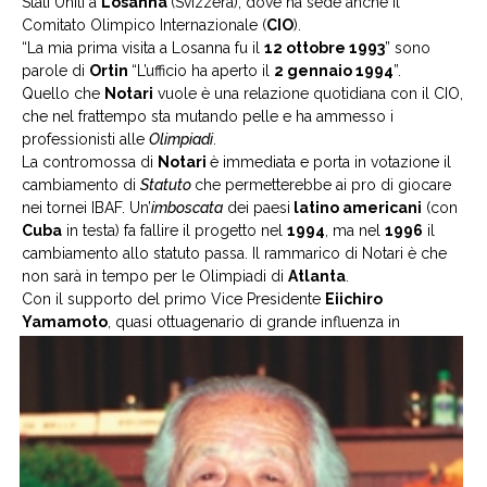
Stati Uniti a
Losanna
(Svizzera), dove ha sede anche il
Comitato Olimpico Internazionale (
CIO
).
“La mia prima visita a Losanna fu il
12 ottobre 1993
” sono
parole di
Ortin
“L’ufficio ha aperto il
2 gennaio 1994
”.
Quello che
Notari
vuole è una relazione quotidiana con il CIO,
che nel frattempo sta mutando pelle e ha ammesso i
professionisti alle
Olimpiadi
.
La contromossa di
Notari
è immediata e porta in votazione il
cambiamento di
Statuto
che permetterebbe ai pro di giocare
nei tornei IBAF. Un’
imboscata
dei paesi
latino americani
(con
Cuba
in testa) fa fallire il progetto nel
1994
, ma nel
1996
il
cambiamento allo statuto passa. Il rammarico di Notari è che
non sarà in tempo per le Olimpiadi di
Atlanta
.
Con il supporto del primo Vice Presidente
Eiichiro
Yamamoto
, quasi
ottuagenario di grande influenza in