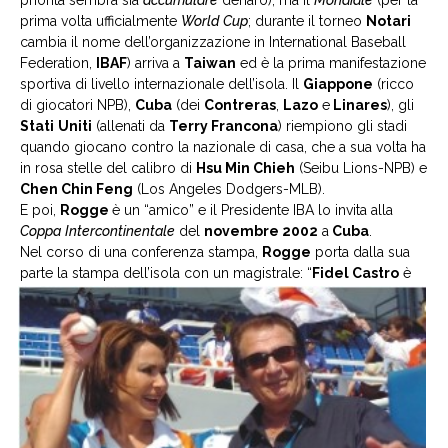
priorità sembra sia
accumulare
denaro), ma il
Mondiale
(per la
prima volta ufficialmente
World
Cup
; durante il torneo
Notari
cambia il nome dell’organizzazione in International Baseball
Federation,
IBAF
) arriva a
Taiwan
ed è la prima manifestazione
sportiva di livello internazionale dell’isola. Il
Giappone
(ricco
di giocatori NPB),
Cuba
(dei
Contreras
,
Lazo
e
Linares
), gli
Stati
Uniti
(allenati da
Terry Francona
) riempiono gli stadi
quando giocano contro la nazionale di casa, che a sua volta ha
in rosa stelle del calibro di
Hsu Min Chieh
(Seibu Lions-NPB) e
Chen Chin Feng
(Los Angeles Dodgers-MLB).
E poi,
Rogge
è un “amico” e il Presidente IBA lo invita alla
Coppa
Intercontinentale
del
novembre 2002
a
Cuba
.
Nel corso di una conferenza stampa,
Rogge
porta dalla sua
parte la stampa
dell’isola con un magistrale: “
Fidel Castro
è