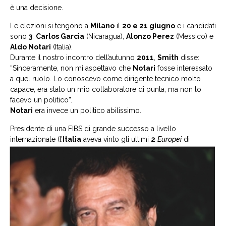
è una decisione.
Le elezioni si tengono a
Milano
il
20 e 21 giugno
e i candidati
sono
3
:
Carlos Garcia
(Nicaragua),
Alonzo Perez
(Messico) e
Aldo Notari
(Italia).
Durante il nostro incontro dell’autunno
2011
,
Smith
disse:
“Sinceramente, non mi aspettavo che
Notari
fosse interessato
a quel ruolo. Lo conoscevo come dirigente tecnico molto
capace, era stato un mio collaboratore di punta, ma non lo
facevo un politico”.
Notari
era invece un politico abilissimo.
Presidente di una FIBS di grande successo a livello
internazionale (l’
Italia
aveva vinto gli ultimi
2
Europei
di