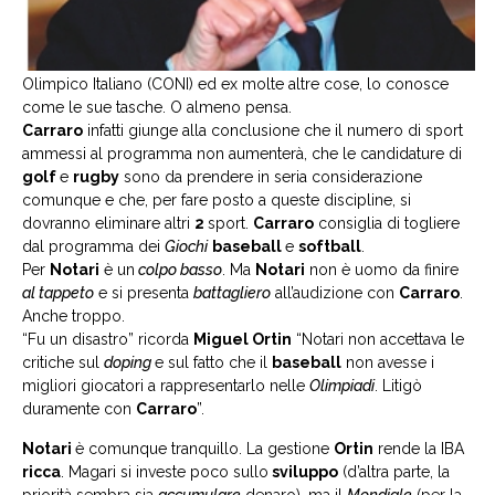
Olimpico Italiano (CONI) ed ex molte altre cose, lo conosce
come le sue tasche. O almeno pensa.
Carraro
infatti giunge alla conclusione che il numero di sport
ammessi al programma non aumenterà, che le candidature di
golf
e
rugby
sono da prendere in seria considerazione
comunque e che, per fare posto a queste discipline, si
dovranno eliminare altri
2
sport.
Carraro
consiglia di togliere
dal programma dei
Giochi
baseball
e
softball
.
Per
Notari
è un
colpo basso
. Ma
Notari
non è uomo da finire
al tappeto
e si presenta
battagliero
all’audizione con
Carraro
.
Anche troppo.
“Fu un disastro” ricorda
Miguel Ortin
“Notari non accettava le
critiche sul
doping
e sul fatto che il
baseball
non avesse i
migliori giocatori a rappresentarlo nelle
Olimpiadi
. Litigò
duramente con
Carraro
”.
Notari
è comunque tranquillo. La gestione
Ortin
rende la IBA
ricca
. Magari si investe poco sullo
sviluppo
(d’altra parte, la