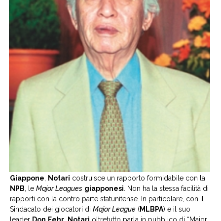
Giappone
,
Notari
costruisce un rapporto formidabile con la
NPB
, le
Major Leagues
giapponesi
. Non ha la stessa facilità di
rapporti con la contro parte statunitense. In particolare, con il
Sindacato dei giocatori di
Major League
(
MLBPA
) e il suo
leader
Don
Fehr
.
Notari
oltretutto parla in pubblico di “Major