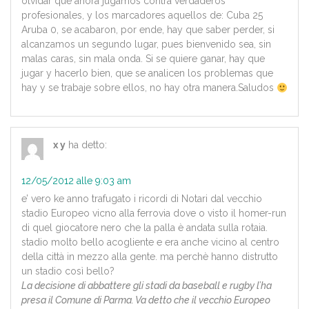
olvidar que ahora jugamos contra verdaderos
profesionales, y los marcadores aquellos de: Cuba 25
Aruba 0, se acabaron, por ende, hay que saber perder, si
alcanzamos un segundo lugar, pues bienvenido sea, sin
malas caras, sin mala onda. Si se quiere ganar, hay que
jugar y hacerlo bien, que se analicen los problemas que
hay y se trabaje sobre ellos, no hay otra manera.Saludos
x y
ha detto:
12/05/2012 alle 9:03 am
e’ vero ke anno trafugato i ricordi di Notari dal vecchio
stadio Europeo vicno alla ferrovia dove o visto il homer-run
di quel giocatore nero che la palla è andata sulla rotaia.
stadio molto bello acogliente e era anche vicino al centro
della città in mezzo alla gente. ma perchè hanno distrutto
un stadio così bello?
La decisione di abbattere gli stadi da baseball e rugby l’ha
presa il Comune di Parma. Va detto che il vecchio Europeo