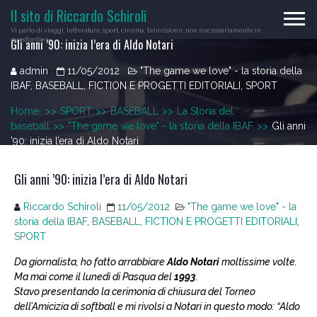
Skip
Il sito di Riccardo Schiroli
to
Vi parlo di viaggi, letteratura, sport, cinema, televisione…non necessariamente in
content
Gli anni ’90: inizia l’era di Aldo Notari
quest'ordine
admin
11/05/2012
"The game we love" - la storia della
IBAF
,
BASEBALL
,
FICTION E PROGETTI EDITORIALI
,
SPORT
Home
>>
SPORT
>>
BASEBALL
>>
La Storia del
baseball
>>
"The game we love" - la storia della IBAF
>>
Gli anni
’90: inizia l’era di Aldo Notari
Gli anni ’90: inizia l’era di Aldo Notari
Riccardo Schiroli
11/05/2012
"The game we love" - la
storia della IBAF
,
BASEBALL
,
FICTION E PROGETTI EDITORIALI
,
SPORT
Da giornalista, ho fatto arrabbiare
Aldo Notari
moltissime volte.
Ma mai come il lunedì di Pasqua del
1993
.
Stavo presentando la cerimonia di chiusura del Torneo
dell’Amicizia di softball e mi rivolsi a Notari in questo modo: “Aldo