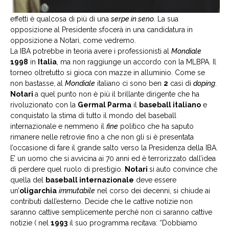
effetti è qualcosa di più di una
serpe in seno
. La sua
opposizione al Presidente sfocerà in una candidatura in
opposizione a Notari, come vedremo.
La IBA potrebbe in teoria avere i professionisti al
Mondiale
1998
in
Italia
, ma non raggiunge un accordo con la MLBPA. Il
torneo oltretutto si gioca con mazze in alluminio. Come se
non bastasse, al
Mondiale
italiano ci sono ben
2
casi di
doping
.
Notari
a quel punto non è più il brillante dirigente che ha
rivoluzionato con la
Germal Parma
il
baseball italiano
e
conquistato la stima di tutto il mondo del baseball
internazionale e nemmeno il
fine
politico che ha saputo
rimanere nelle retrovie fino a che non gli si è presentata
l’occasione di fare il grande salto verso la Presidenza della IBA.
E’ un uomo che si avvicina ai 70 anni ed è terrorizzato dall’idea
di perdere quel ruolo di prestigio.
Notari
si auto convince che
quella del
baseball internazionale
deve essere
un’
oligarchia
immutabile
nel corso dei decenni, si chiude ai
contributi dall’esterno. Decide che le cattive notizie non
saranno cattive semplicemente perché non ci saranno cattive
notizie ( nel
1993
il suo programma recitava: “Dobbiamo