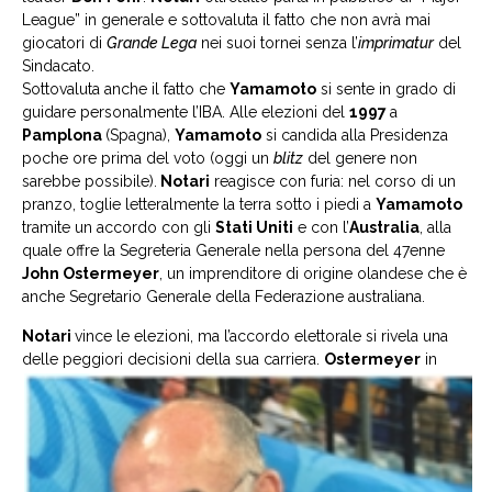
League” in generale e sottovaluta il fatto che non avrà mai
giocatori di
Grande Lega
nei suoi tornei senza l’
imprimatur
del
Sindacato.
Sottovaluta anche il fatto che
Yamamoto
si sente in grado di
guidare personalmente l’IBA. Alle elezioni del
1997
a
Pamplona
(Spagna),
Yamamoto
si candida alla Presidenza
poche ore prima del voto (oggi un
blitz
del genere non
sarebbe possibile).
Notari
reagisce con furia: nel corso di un
pranzo, toglie letteralmente la terra sotto i piedi a
Yamamoto
tramite un accordo con gli
Stati Uniti
e con l’
Australia
, alla
quale offre la Segreteria Generale nella persona del 47enne
John Ostermeyer
, un imprenditore di origine olandese che è
anche Segretario Generale della Federazione australiana.
Notari
vince le elezioni, ma l’accordo elettorale si rivela una
delle peggiori
decisioni della sua carriera.
Ostermeyer
in