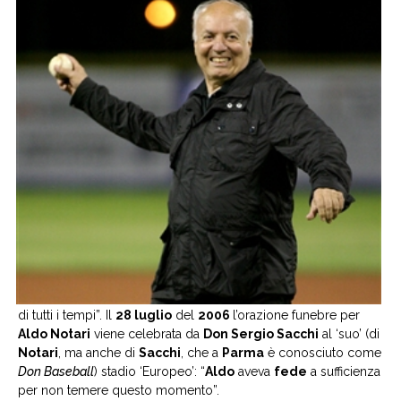
di tutti i tempi”. Il
28 luglio
del
2006
l’orazione funebre per
Aldo Notari
viene celebrata da
Don Sergio Sacchi
al ‘suo’ (di
Notari
, ma anche di
Sacchi
, che a
Parma
è conosciuto come
Don Baseball
) stadio ‘Europeo’: “
Aldo
aveva
fede
a sufficienza
per non temere questo momento”.