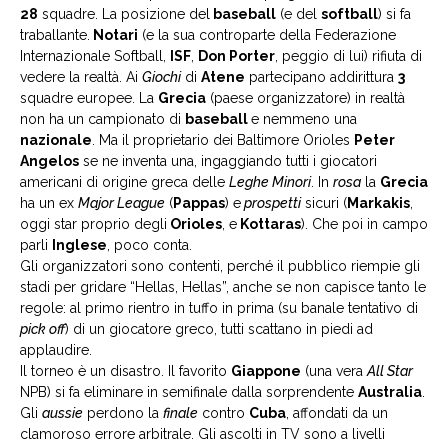
28
squadre. La posizione del
baseball
(e del
softball
) si fa
traballante.
Notari
(e la sua controparte della Federazione
Internazionale Softball,
ISF
,
Don Porter
, peggio di lui) rifiuta di
vedere la realtà. Ai
Giochi
di
Atene
partecipano addirittura
3
squadre europee. La
Grecia
(paese organizzatore) in realtà
non ha un campionato di
baseball
e nemmeno una
nazionale
. Ma il proprietario dei Baltimore Orioles
Peter
Angelos
se ne inventa una, ingaggiando tutti i giocatori
americani di origine greca delle
Leghe Minori
. In
rosa
la
Grecia
ha un ex
Major League
(
Pappas
) e
prospetti
sicuri (
Markakis
,
oggi star proprio degli
Orioles
, e
Kottaras
). Che poi in campo
parli
Inglese
, poco conta.
Gli organizzatori sono contenti, perché il pubblico riempie gli
stadi per gridare “Hellas, Hellas”, anche se non capisce tanto le
regole: al primo rientro in tuffo in prima (su banale tentativo di
pick off
) di un giocatore greco, tutti scattano in piedi ad
applaudire.
Il torneo è un disastro. Il favorito
Giappone
(una vera
All Star
NPB) si fa eliminare in semifinale dalla sorprendente
Australia
.
Gli
aussie
perdono la
finale
contro
Cuba
, affondati da un
clamoroso errore arbitrale. Gli ascolti in TV sono a livelli