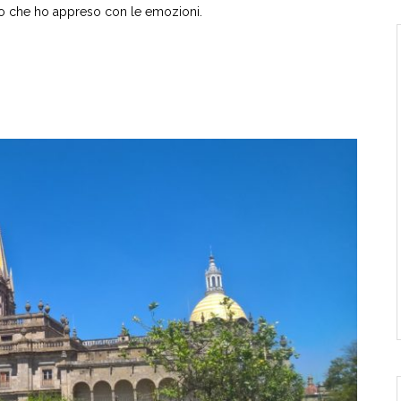
ello che ho appreso con le emozioni.
di
là
del
Giordano:
sono
sul
luogo
del
battesimo
di
Gesù