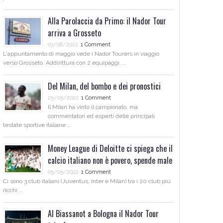
Alla Parolaccia da Primo: il Nador Tour
arriva a Grosseto
03/06/2022
1 Comment
L'appuntamento di maggio vede i Nador Tourers in viaggio
verso Grosseto. Addirittura con 2 equipaggi. …
Del Milan, del bombo e dei pronostici
25/05/2022
1 Comment
Il Milan ha vinto il campionato, ma
commentatori ed esperti delle principali
testate sportive italiane …
Money League di Deloitte ci spiega che il
calcio italiano non è povero, spende male
05/05/2022
1 Comment
Ci sono 3 club italiani (Juventus, Inter e Milan) tra i 20 club più
ricchi …
Al Biassanot a Bologna il Nador Tour