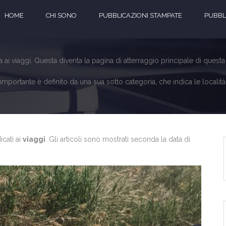
HOME
CHI SONO
PUBBLICAZIONI STAMPATE
PUBBLI
ai viaggi. Questa diventa la pagina di atterraggio principale di quest
mportante è definito da una sua sotto categoria, che indica le località vis
icati ai
viaggi
. Gli articoli sono mostrati seconda la data di