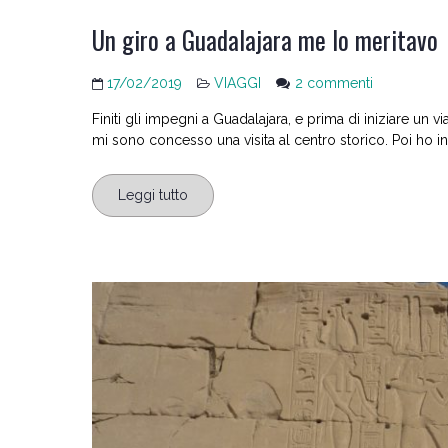
Un giro a Guadalajara me lo meritavo
su
17/02/2019
VIAGGI
2 commenti
Un
Finiti gli impegni a Guadalajara, e prima di iniziare un 
giro
mi sono concesso una visita al centro storico. Poi ho ini
a
Guadalajara
me
Leggi tutto
lo
meritavo