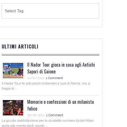
ULTIMI ARTICOLI
Il Nador Tour gioca in casa agli Antichi
Sapori di Gaione
20/07/2022
1 Comment
Il Nador Tour fa solo pochi chilometri a sud di Parma, ma si
fregia di …
Memorie e confessioni di un milanista
felice
08/06/2022
1 Comment
La giusta soddisfazione per lo scudetto numero 19 del Milan
porta alla mente tanti ricordi. …