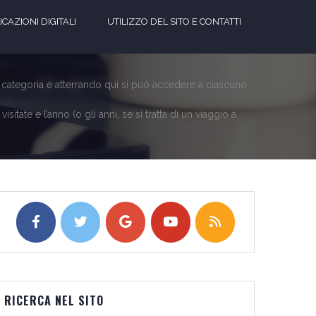
CAZIONI DIGITALI
UTILIZZO DEL SITO E CONTATTI
a categoria e atterrando qui si può accedere a ciascuno
itate e l’anno (o gli anni, se si tratta di un viaggio a
RICERCA NEL SITO