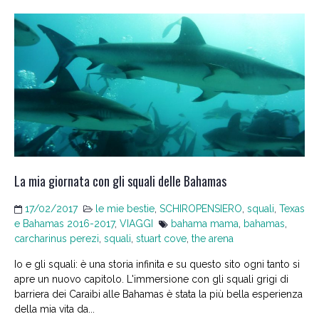
La mia giornata con gli squali delle Bahamas
17/02/2017
le mie bestie
,
SCHIROPENSIERO
,
squali
,
Texas
e Bahamas 2016-2017
,
VIAGGI
bahama mama
,
bahamas
,
carcharinus perezi
,
squali
,
stuart cove
,
the arena
Io e gli squali: è una storia infinita e su questo sito ogni tanto si
apre un nuovo capitolo. L'immersione con gli squali grigi di
barriera dei Caraibi alle Bahamas è stata la più bella esperienza
della mia vita da...