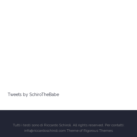
Tweets by SchiroTheBabe
Tutti i testi sono di Riccardo Schiroli. All rights reserved. Per contatti:
info@riccardoschiroli.com Theme of
Rigorous Themes