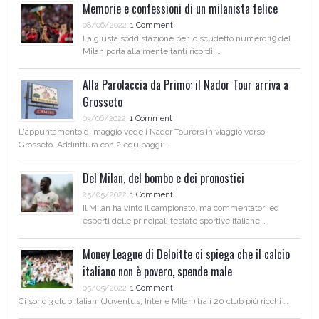
Memorie e confessioni di un milanista felice
08/06/2022
1 Comment
La giusta soddisfazione per lo scudetto numero 19 del
Milan porta alla mente tanti ricordi. …
Alla Parolaccia da Primo: il Nador Tour arriva a
Grosseto
03/06/2022
1 Comment
L'appuntamento di maggio vede i Nador Tourers in viaggio verso
Grosseto. Addirittura con 2 equipaggi. …
Del Milan, del bombo e dei pronostici
25/05/2022
1 Comment
Il Milan ha vinto il campionato, ma commentatori ed
esperti delle principali testate sportive italiane …
Money League di Deloitte ci spiega che il calcio
italiano non è povero, spende male
05/05/2022
1 Comment
Ci sono 3 club italiani (Juventus, Inter e Milan) tra i 20 club più ricchi …