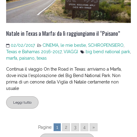
Natale in Texas a Marfa: da lì raggiungiamo il “Paisano”
02/02/2017
CINEMA
,
le mie bestie
,
SCHIROPENSIERO
,
Texas e Bahamas 2016-2017
,
VIAGGI
big bend national park
,
marfa
,
paisano
,
texas
Continua il viaggio On the Road in Texas: arriviamo a Marfa,
dove inizia l'esplorazione del Big Bend National Park. Non
prima di un cenone della Viglia di Natale certamente non
usuale
Leggi tutto
Pagine:
1
2
3
4
»