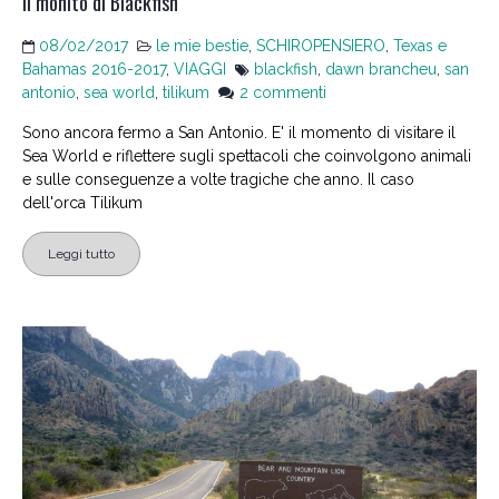
il monito di Blackfish
08/02/2017
le mie bestie
,
SCHIROPENSIERO
,
Texas e
Bahamas 2016-2017
,
VIAGGI
blackfish
,
dawn brancheu
,
san
su
antonio
,
sea world
,
tilikum
2 commenti
Lo
Sono ancora fermo a San Antonio. E' il momento di visitare il
spettacolo
Sea World e riflettere sugli spettacoli che coinvolgono animali
delle
e sulle conseguenze a volte tragiche che anno. Il caso
orche
dell'orca Tilikum
al
Sea
Leggi tutto
World:
tra
il
divertimento
e
il
monito
di
Blackfish