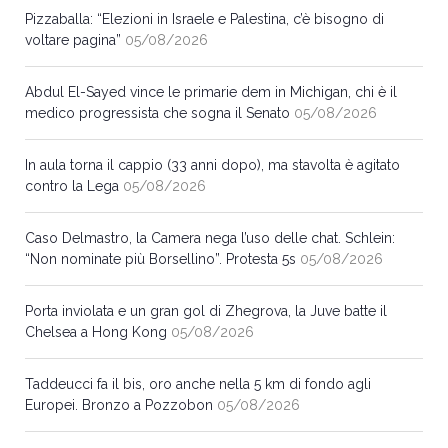
Pizzaballa: “Elezioni in Israele e Palestina, c’è bisogno di
voltare pagina”
05/08/2026
Abdul El-Sayed vince le primarie dem in Michigan, chi è il
medico progressista che sogna il Senato
05/08/2026
In aula torna il cappio (33 anni dopo), ma stavolta è agitato
contro la Lega
05/08/2026
Caso Delmastro, la Camera nega l’uso delle chat. Schlein:
“Non nominate più Borsellino”. Protesta 5s
05/08/2026
Porta inviolata e un gran gol di Zhegrova, la Juve batte il
Chelsea a Hong Kong
05/08/2026
Taddeucci fa il bis, oro anche nella 5 km di fondo agli
Europei. Bronzo a Pozzobon
05/08/2026