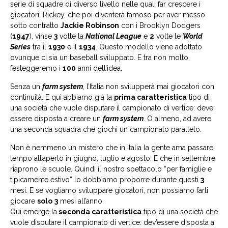
serie di squadre di diverso livello nelle quali far crescere i
giocatori. Rickey, che poi diventerà famoso per aver messo
sotto contratto
Jackie Robinson
con i Brooklyn Dodgers
(
1947
), vinse
3
volte la
National League
e
2
volte le
World
Series
tra il
1930
e il
1934
. Questo modello viene adottato
ovunque ci sia un baseball sviluppato. E tra non molto,
festeggeremo i
100
anni dell’idea.
Senza un
farm system
, l’Italia non svilupperà mai giocatori con
continuità. E qui abbiamo già la
prima caratteristica
tipo di
una società che vuole disputare il campionato di vertice: deve
essere disposta a creare un
farm system
. O almeno, ad avere
una seconda squadra che giochi un campionato parallelo.
Non è nemmeno un mistero che in Italia la gente ama passare
tempo all’aperto in giugno, luglio e agosto. E che in settembre
riaprono le scuole. Quindi il nostro spettacolo “per famiglie e
tipicamente estivo” lo dobbiamo proporre durante questi
3
mesi. E se vogliamo sviluppare giocatori, non possiamo farli
giocare
solo
3
mesi all’anno.
Qui emerge la
seconda caratteristica
tipo di una società che
vuole disputare il campionato di vertice: dev’essere disposta a