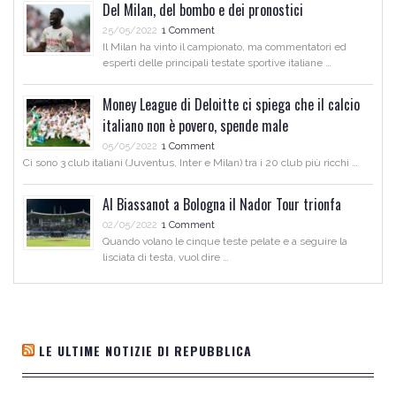
Del Milan, del bombo e dei pronostici
25/05/2022
1 Comment
Il Milan ha vinto il campionato, ma commentatori ed
esperti delle principali testate sportive italiane …
Money League di Deloitte ci spiega che il calcio
italiano non è povero, spende male
05/05/2022
1 Comment
Ci sono 3 club italiani (Juventus, Inter e Milan) tra i 20 club più ricchi …
Al Biassanot a Bologna il Nador Tour trionfa
02/05/2022
1 Comment
Quando volano le cinque teste pelate e a seguire la
lisciata di testa, vuol dire …
LE ULTIME NOTIZIE DI REPUBBLICA