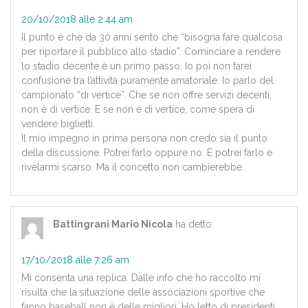
20/10/2018 alle 2:44 am
Il punto è che da 30 anni sento che “bisogna fare qualcosa
per riportare il pubblico allo stadio”. Cominciare a rendere
lo stadio decente è un primo passo. Io poi non farei
confusione tra l’attività puramente amatoriale. Io parlo del
campionato “di vertice”. Che se non offre servizi decenti,
non è di vertice. E se non è di vertice, come spera di
vendere biglietti.
Il mio impegno in prima persona non credo sia il punto
della discussione. Potrei farlo oppure no. E potrei farlo e
rivelarmi scarso. Ma il concetto non cambierebbe
Battingrani Mario Nicola
ha detto:
17/10/2018 alle 7:26 am
Mi consenta una replica. Dalle info che ho raccolto mi
risulta che la situazione delle associazioni sportive che
fanno baseball non è delle migliori. Ho letto di presidenti