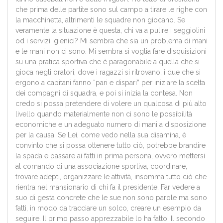
che prima delle partite sono sul campo a tirare le righe con
la macchinetta, altrimenti le squadre non giocano. Se
veramente la situazione è questa, chi va a pulire i seggiolini
od i servizi igienici? Mi sembra che sia un problema di mani
e le mani non ci sono. Mi sembra si voglia fare disquisizioni
su una pratica sportiva che è paragonabile a quella che si
gioca negli oratori, dove i ragazzi si ritrovano, i due che si
ergono a capitani fanno “pari e dispari” per iniziare la scelta
dei compagni di squadra, e poi si inizia la contesa. Non
credo si possa pretendere di volere un qualcosa di più alto
livello quando materialmente non ci sono le possibilità
economiche e un adeguato numero di mani a disposizione
per la causa. Se Lei, come vedo nella sua disamina, è
convinto che si possa ottenere tutto ciò, potrebbe brandire
la spada e passare ai fatti in prima persona, ovvero mettersi
al comando di una associazione sportiva, coordinare,
trovare adepti, organizzare le attività, insomma tutto ciò che
rientra nel mansionario di chi fa il presidente. Far vedere a
suo di gesta concrete che le sue non sono parole ma sono
fatti, in modo da tracciare un solco, creare un esempio da
seguire. Il primo passo apprezzabile lo ha fatto. Il secondo