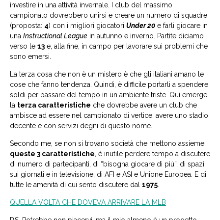
investire in una attività invernale. I club del massimo
campionato dovrebbero unirsi e creare un numero di squadre
(proposta:
4
) con i migliori giocatori
Under 20
e farli giocare in
una
Instructional League
in autunno e inverno. Partite diciamo
verso le
13
e, alla fine, in campo per lavorare sui problemi che
sono emersi.
La terza cosa che non è un mistero è che gli italiani amano le
cose che fanno tendenza. Quindi, è difficile portarli a spendere
soldi per passare del tempo in un ambiente triste. Qui emerge
la
terza caratteristiche
che dovrebbe avere un club che
ambisce ad essere nel campionato di vertice: avere uno stadio
decente e con servizi degni di questo nome.
Secondo me, se non si trovano società che mettono assieme
queste 3 caratteristiche
, è inutile perdere tempo a discutere
di numero di partecipanti, di “bisogna giocare di più”, di spazi
sui giornali e in televisione, di AFI e ASI e Unione Europea. E di
tutte le amenità di cui sento discutere dal
1975
.
QUELLA VOLTA CHE DOVEVA ARRIVARE LA MLB
P.S. Potrebbe non piacervi, ma il mio almeno è un progetto.