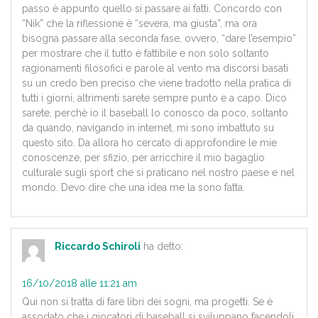
passo è appunto quello si passare ai fatti. Concordo con
“Nik” che la riflessione è “severa, ma giusta”, ma ora
bisogna passare alla seconda fase, ovvero, “dare l’esempio”
per mostrare che il tutto è fattibile e non solo soltanto
ragionamenti filosofici e parole al vento ma discorsi basati
su un credo ben preciso che viene tradotto nella pratica di
tutti i giorni, altrimenti sarete sempre punto e a capo. Dico
sarete, perchè io il baseball lo conosco da poco, soltanto
da quando, navigando in internet, mi sono imbattuto su
questo sito. Da allora ho cercato di approfondire le mie
conoscenze, per sfizio, per arricchire il mio bagaglio
culturale sugli sport che si praticano nel nostro paese e nel
mondo. Devo dire che una idea me la sono fatta.
Riccardo Schiroli
ha detto:
16/10/2018 alle 11:21 am
Qui non si tratta di fare libri dei sogni, ma progetti. Se è
assodato che i giocatori di baseball si sviluppano facendoli