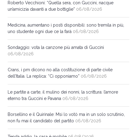
Roberto Vecchioni: “Quella sera, con Guccini, nacque
un’amicizia davanti a due bottiglie”
06/08/2026
Medicina, aumentano i posti disponibili: sono tremila in più,
uno studente ogni due ce la farà
06/08/2026
Sondaggio: vota la canzone più amata di Guccini
06/08/2026
Crans, i pm dicono no alla costituzione di parte civile
dell’Italia. La replica: “Ci opponiamo”
06/08/2026
Le partite a carte, il mulino dei nonni, la scrittura: l’amore
eterno tra Guccini e Pavana
06/08/2026
Borsellino e il Quirinale: Msi lo votò ma in un solo scrutinio,
non fu mai il candidato del partito
06/08/2026
Tenda addio, la casa è mobile
06/08/2026