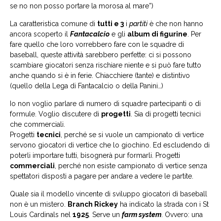
se no non posso portare la morosa al mare”)
La caratteristica comune di
tutti e 3
i
partiti
è che non hanno
ancora scoperto il
Fantacalcio
e gli
album di figurine
. Per
fare quello che loro vorrebbero fare con le squadre di
baseball, queste attività sarebbero perfette: ci si possono
scambiare giocatori senza rischiare niente e si può fare tutto
anche quando si è in ferie. Chiacchiere (tante) e distintivo
(quello della Lega di Fantacalcio o della Panini…)
Io non voglio parlare di numero di squadre partecipanti o di
formule. Voglio discutere di
progetti
. Sia di progetti tecnici
che commerciali.
Progetti
tecnici
, perché se si vuole un campionato di vertice
servono giocatori di vertice che lo giochino. Ed escludendo di
poterli importare tutti, bisognerà pur formarli. Progetti
commerciali
, perché non esiste campionato di vertice senza
spettatori disposti a pagare per andare a vedere le partite.
Quale sia il modello vincente di sviluppo giocatori di baseball
non è un mistero.
Branch Rickey
ha indicato la strada con i St
Louis Cardinals nel
1925
. Serve un
farm system
. Ovvero: una