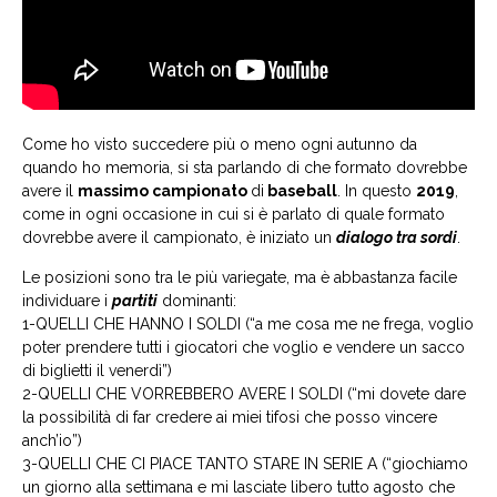
Come ho visto succedere più o meno ogni autunno da
quando ho memoria, si sta parlando di che formato dovrebbe
avere il
massimo campionato
di
baseball
. In questo
2019
,
come in ogni occasione in cui si è parlato di quale formato
dovrebbe avere il campionato, è iniziato un
dialogo tra sordi
.
Le posizioni sono tra le più variegate, ma è abbastanza facile
individuare i
partiti
dominanti:
1-QUELLI CHE HANNO I SOLDI (“a me cosa me ne frega, voglio
poter prendere tutti i giocatori che voglio e vendere un sacco
di biglietti il venerdì”)
2-QUELLI CHE VORREBBERO AVERE I SOLDI (“mi dovete dare
la possibilità di far credere ai miei tifosi che posso vincere
anch’io”)
3-QUELLI CHE CI PIACE TANTO STARE IN SERIE A (“giochiamo
un giorno alla settimana e mi lasciate libero tutto agosto che