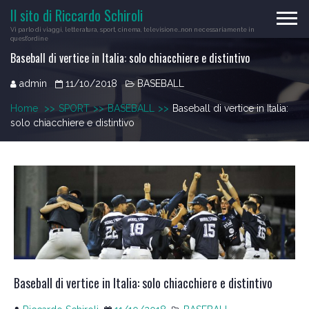
Skip
Il sito di Riccardo Schiroli
to
Vi parlo di viaggi, letteratura, sport, cinema, televisione…non necessariamente in
content
quest'ordine
Baseball di vertice in Italia: solo chiacchiere e distintivo
admin
11/10/2018
BASEBALL
Home
>>
SPORT
>>
BASEBALL
>>
Baseball di vertice in Italia:
solo chiacchiere e distintivo
Baseball di vertice in Italia: solo chiacchiere e distintivo