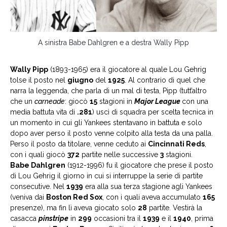
A sinistra Babe Dahlgren e a destra Wally Pipp
Wally Pipp
(1893-1965) era il giocatore al quale Lou Gehrig
tolse il posto nel
giugno
del
1925
. Al contrario di quel che
narra la leggenda, che parla di un mal di testa, Pipp (tutt’altro
che un
carneade
: giocò
15
stagioni in
Major League
con una
media battuta vita di
.281
) uscì di squadra per scelta tecnica in
un momento in cui gli Yankees stentavano in battuta e solo
dopo aver perso il posto venne colpito alla testa da una palla.
Perso il posto da titolare, venne ceduto ai
Cincinnati Reds
,
con i quali giocò
372
partite nelle successive
3
stagioni.
Babe Dahlgren
(1912-1996) fu il giocatore che prese il posto
di Lou Gehrig il giorno in cui si interruppe la serie di partite
consecutive. Nel
1939
era alla sua terza stagione agli Yankees
(veniva dai
Boston Red Sox
, con i quali aveva accumulato
165
presenze), ma fin lì aveva giocato solo
28
partite. Vestirà la
casacca
pinstripe
in
299
occasioni tra il
1939
e il
1940
, prima