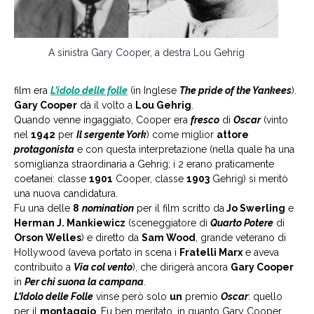
A sinistra Gary Cooper, a destra Lou Gehrig
film era
L’idolo delle folle
(in Inglese
The pride of the Yankees
).
Gary Cooper
dà il volto a
Lou Gehrig
.
Quando venne ingaggiato, Cooper era
fresco
di
Oscar
(vinto
nel
1942
per
Il sergente York
) come miglior
attore
protagonista
e con questa interpretazione (nella quale ha una
somiglianza straordinaria a Gehrig; i 2 erano praticamente
coetanei: classe
1901
Cooper, classe
1903
Gehrig) si meritò
una nuova candidatura.
Fu una delle
8
nomination
per il film scritto da
Jo Swerling
e
Herman J. Mankiewicz
(sceneggiatore di
Quarto Potere
di
Orson Welles
) e diretto da
Sam Wood
, grande veterano di
Hollywood (aveva portato in scena i
Fratelli Marx
e aveva
contribuito a
Via col vento
), che dirigerà ancora
Gary Cooper
in
Per chi suona la campana
.
L’Idolo delle Folle
vinse però solo
un
premio
Oscar
: quello
per il
montaggio
. Fu ben meritato, in quanto Gary Cooper