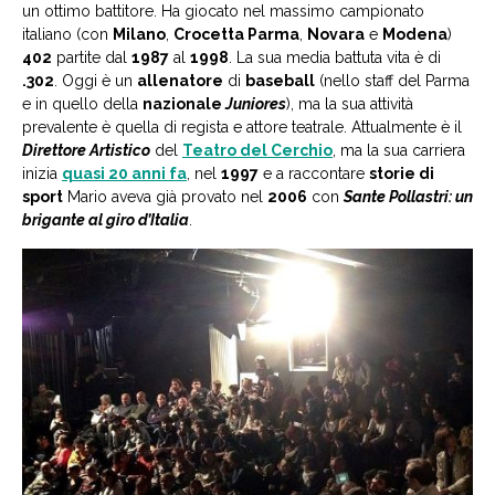
un ottimo battitore. Ha giocato nel massimo campionato
italiano (con
Milano
,
Crocetta Parma
,
Novara
e
Modena
)
402
partite dal
1987
al
1998
. La sua media battuta vita è di
.302
. Oggi è un
allenatore
di
baseball
(nello staff del Parma
e in quello della
nazionale
Juniores
), ma la sua attività
prevalente è quella di regista e attore teatrale. Attualmente è il
Direttore Artistico
del
Teatro del Cerchio
, ma la sua carriera
inizia
quasi 20 anni fa
, nel
1997
e a raccontare
storie di
sport
Mario aveva già provato nel
2006
con
Sante Pollastri: un
brigante al giro d’Italia
.