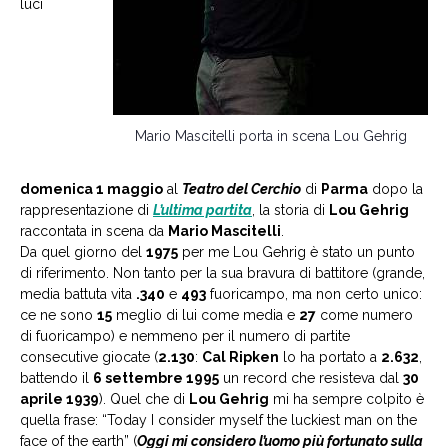
luci
Mario Mascitelli porta in scena Lou Gehrig
domenica 1 maggio
al
Teatro del Cerchio
di
Parma
dopo la
rappresentazione di
L’ultima partita
, la storia di
Lou Gehrig
raccontata in scena da
Mario Mascitelli
.
Da quel giorno del
1975
per me Lou Gehrig è stato un punto
di riferimento. Non tanto per la sua bravura di battitore (grande,
media battuta vita
.340
e
493
fuoricampo, ma non certo unico:
ce ne sono
15
meglio di lui come media e
27
come numero
di fuoricampo) e nemmeno per il numero di partite
consecutive giocate (
2.130
:
Cal Ripken
lo ha portato a
2.632
,
battendo il
6 settembre 1995
un record che resisteva dal
30
aprile 1939
). Quel che di
Lou Gehrig
mi ha sempre colpito è
quella frase: “Today I consider myself the luckiest man on the
face of the earth” (
Oggi mi considero l’uomo più fortunato sulla