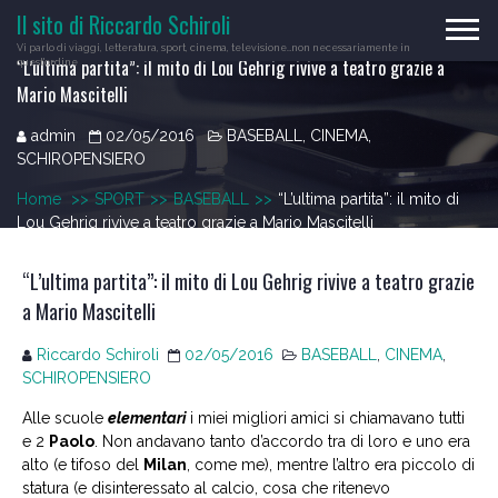
Skip
Il sito di Riccardo Schiroli
to
Vi parlo di viaggi, letteratura, sport, cinema, televisione…non necessariamente in
content
“L’ultima partita”: il mito di Lou Gehrig rivive a teatro grazie a
quest'ordine
Mario Mascitelli
admin
02/05/2016
BASEBALL
,
CINEMA
,
SCHIROPENSIERO
Home
>>
SPORT
>>
BASEBALL
>>
“L’ultima partita”: il mito di
Lou Gehrig rivive a teatro grazie a Mario Mascitelli
“L’ultima partita”: il mito di Lou Gehrig rivive a teatro grazie
a Mario Mascitelli
Riccardo Schiroli
02/05/2016
BASEBALL
,
CINEMA
,
SCHIROPENSIERO
Alle scuole
elementari
i miei migliori amici si chiamavano tutti
e 2
Paolo
. Non andavano tanto d’accordo tra di loro e uno era
alto (e tifoso del
Milan
, come me), mentre l’altro era piccolo di
statura (e disinteressato al calcio, cosa che ritenevo