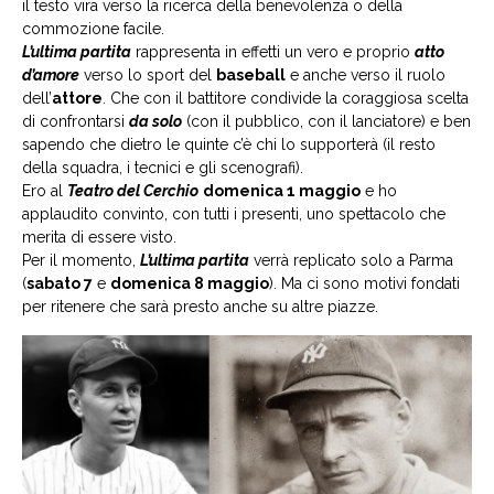
il testo vira verso la ricerca della benevolenza o della
commozione facile.
L’ultima partita
rappresenta in effetti un vero e proprio
atto
d’amore
verso lo sport del
baseball
e anche verso il ruolo
dell’
attore
. Che con il battitore condivide la coraggiosa scelta
di confrontarsi
da solo
(con il pubblico, con il lanciatore) e ben
sapendo che dietro le quinte c’è chi lo supporterà (il resto
della squadra, i tecnici e gli scenografi).
Ero al
Teatro del Cerchio
domenica 1 maggio
e ho
applaudito convinto, con tutti i presenti, uno spettacolo che
merita di essere visto.
Per il momento,
L’ultima partita
verrà replicato solo a Parma
(
sabato 7
e
domenica 8 maggio
). Ma ci sono motivi fondati
per ritenere che sarà presto anche su altre piazze.