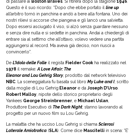
di passare ai
Boston Braves
. Si ritirerà dopo la stagione
1946
.
Questo è il suo ricordo: “Dopo che ebbe portato il
line up
all’arbitro tornò in panchina e andò a bere alla fontana. Uno dei
nostri rilievi si accorse che piangeva e gli lancò una salvietta.
Dopo essersi asciugato il viso, si alzò senza guardare nessuno
e senza dire nulla e si sedette in panchina. Andai a chiedergli di
entrare sia al settimo che all’ottavo, volevo vedere una partita
aggiungersi al record. Ma aveva già deciso, non riuscii a
convincerlo”.
De
L’Idolo delle Folle
il regista
Fielder Cook
ha realizzato nel
1978
il remake:
A Love Affair: The
Eleanor and Lou Gehrig Story
, prodotto dal network televisivo
NBC
. La sceneggiatura fu basata sul libro
My Luke and I
, scritto
dalla moglie di Lou Gehrig
Eleanor
e da
Joseph D’Urso
.
Robert Malloy
, nipote dello storico proprietario degli
Yankees
George Streinbrenner
, e
Michael Uslan
,
Produttore Esecutivo di
The Dark Night
, stanno lavorando al
progetto per un nuovo film su Lou Gehrig.
La malattia che ha ucciso Lou Gehrig si chiama
Sclerosi
Laterale Amiotrofica
(
SLA
). Come dice
Mascitelli
in scena: “E’