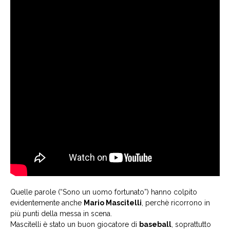
Quelle parole (“Sono un uomo fortunato”) hanno colpito
evidentemente anche
Mario Mascitelli
, perchè ricorrono in
più punti della messa in scena.
Mascitelli è stato un buon giocatore di
baseball
, soprattutto