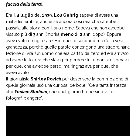
faccia della terra
).
Era il
4 luglio
del
1939
.
Lou Gehrig
sapeva di avere una
mallattia terribile, anche se ancora così rara che sarebbe
passata alla storia con il suo nome. Sapeva che non avrebbe
vissuto più di
3
anni (morirà
meno di 2
anni dopo). Eppure
aveva voluto ringraziare. E in questo secondo me c’è la vera
grandezza, perchè quelle parole contengono una straordinaria
lezione di vita. Un uomo che era partito da zero ed era arrivato
ad avere tutto, ora che stava per perdere tutto non si disperava
per quel che avrebbe perso, ma ringraziava per quel che
aveva avuto.
Il giornalista
Shirley Povich
per descrivere la commozione di
quella giornata usò una curiosa iperbole: “C’era tanta tristezza
allo
Yankee Stadium
, che quel giorno ho persino visto i
fotografi piangere”.