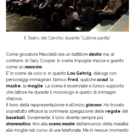
Il Teatro del Cerchio durante “L’ultima partita”
Come giocatore Mascitelli era un battitore
destro
ma, al
contrario di Gary Cooper, in scena impugna mazza e guanto
come un
mancino
.
E’ in scena da solo e, in quanto
Lou Gehrig
, dialoga con
personaggi immaginari: l’amico
Fred
, qualche
scout
, la
madre
, la
moglie
. La scena è essenziale e l’unico supporto
che l’attore ha durante il monologo è quello di immagini
d’epoca.
Il tono della rappresentazione è all’inizio
giocoso
. Ho trovato
soprattutto efficace la sommaria spiegazione delle
regole
del
baseball
. Ovviamente, il tono diventa sempre più
drammatico
, fino alla
scena madre
dell’annuncio della malattia
alla moglie nel corso di una telefonata. Ma in nessun momento