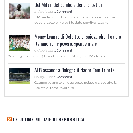
Del Milan, del bombo e dei pronostici
25/05/2022
1 Comment
Il Milan ha vinto il campionato, ma commentatori ed
esperti delle principali testate sportive italiane …
Money League di Deloitte ci spiega che il calcio
italiano non è povero, spende male
05/05/2022
1 Comment
Ci sono 3 club italiani (Juventus, Inter e Milan) tra i 20 club più ricchi …
Al Biassanot a Bologna il Nador Tour trionfa
02/05/2022
1 Comment
Quando volano le cinque teste pelate e a seguire la
lisciata di testa, vuol dire …
LE ULTIME NOTIZIE DI REPUBBLICA