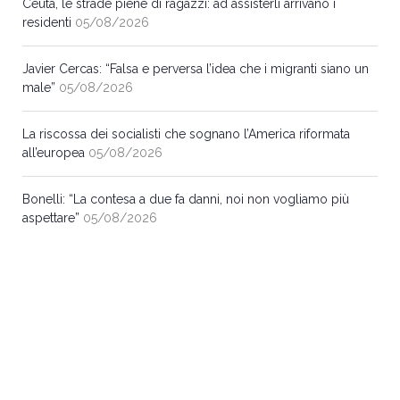
Ceuta, le strade piene di ragazzi: ad assisterli arrivano i
residenti
05/08/2026
Javier Cercas: “Falsa e perversa l’idea che i migranti siano un
male”
05/08/2026
La riscossa dei socialisti che sognano l’America riformata
all’europea
05/08/2026
Bonelli: “La contesa a due fa danni, noi non vogliamo più
aspettare”
05/08/2026