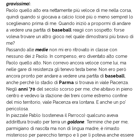
gravissima
).
Paolo quello alto era nettamente più veloce di me nella corsa,
quindi quando si giocava a calcio (cioè più o meno sempre) lo
sceglievano prima di me. Quando iniziò a propormi di andare
a vedere una partita di
baseball
reagii con sospetto: forse
voleva trovare un altro gioco nel quale dimostrarsi più bravo di
me?
Passando alle
medie
non mi ero ritrovato in classe con
nessuno dei 2 Paolo. In compenso, ero diventato alto come
Paolo quello alto. Non correvo ancora veloce come lui, ma
nelle gare di resistenza gli tenevo testa bene. Non ero però
ancora pronto per andare a vedere una partita di
baseball
,
anche perchè lo stadio di
Parma
si trovava in viale Piacenza.
Negli
anni ’70
del secolo scorso per me, che abitavo in pieno
centro e vedevo la stazione dei treni come estremo confine
del mio territorio, viale Piacenza era lontana. E anche un po’
pericolosa.
In piazzale Pablo (sosteneva il Parroco) qualcuno aveva
addirittura trovato per terra un
goldone
. Termine che per me,
parmigiano di nascita ma non di lingua madre, è rimasto
misterioso per parecchio tempo e lì per lì poteva anche essere