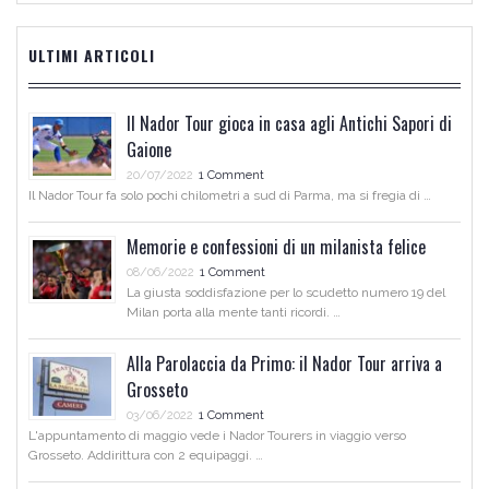
ULTIMI ARTICOLI
Il Nador Tour gioca in casa agli Antichi Sapori di
Gaione
20/07/2022
1 Comment
Il Nador Tour fa solo pochi chilometri a sud di Parma, ma si fregia di …
Memorie e confessioni di un milanista felice
08/06/2022
1 Comment
La giusta soddisfazione per lo scudetto numero 19 del
Milan porta alla mente tanti ricordi. …
Alla Parolaccia da Primo: il Nador Tour arriva a
Grosseto
03/06/2022
1 Comment
L'appuntamento di maggio vede i Nador Tourers in viaggio verso
Grosseto. Addirittura con 2 equipaggi. …