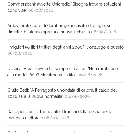
Commerzbank avverte Unicredit: “Bisogna trovare soluzioni
condivise”
06/08/2026
Arday, professore di Cambridge accusato di plagio, si
dimette. E l’ateneo apre una nuova inchiesta
06/08/2026
I migliori 50 libri thriller degli anni 2000? Il catalogo è questo
06/08/2026
Ucraina, Heraskevych ha sempre il casco: “Non mi abituerò
alla morte. Pirlo? Moralmente fallito”
06/08/2026
Giulio Betti: “A Ferragosto un’ondata di calore. Il caldo del
2026 sarà la nuova normalità”
06/08/2026
Dalle pensioni al bollo auto. I trucchi della destra per la
manovra elettorale
06/08/2026