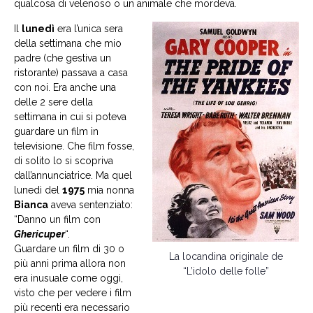
qualcosa di velenoso o un animale che mordeva.
Il
lunedì
era l’unica sera
della settimana che mio
padre (che gestiva un
ristorante) passava a casa
con noi. Era anche una
delle 2 sere della
settimana in cui si poteva
guardare un film in
televisione. Che film fosse,
di solito lo si scopriva
dall’annunciatrice. Ma quel
lunedì del
1975
mia nonna
Bianca
aveva sentenziato:
“Danno un film con
Ghericuper
“.
Guardare un film di 30 o
La locandina originale de
più anni prima allora non
“L’idolo delle folle”
era inusuale come oggi,
visto che per vedere i film
più recenti era necessario