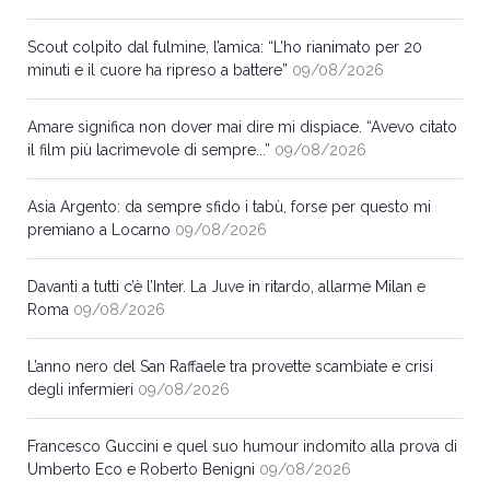
Scout colpito dal fulmine, l’amica: “L’ho rianimato per 20
minuti e il cuore ha ripreso a battere”
09/08/2026
Amare significa non dover mai dire mi dispiace. “Avevo citato
il film più lacrimevole di sempre...”
09/08/2026
Asia Argento: da sempre sfido i tabù, forse per questo mi
premiano a Locarno
09/08/2026
Davanti a tutti c’è l’Inter. La Juve in ritardo, allarme Milan e
Roma
09/08/2026
L’anno nero del San Raffaele tra provette scambiate e crisi
degli infermieri
09/08/2026
Francesco Guccini e quel suo humour indomito alla prova di
Umberto Eco e Roberto Benigni
09/08/2026