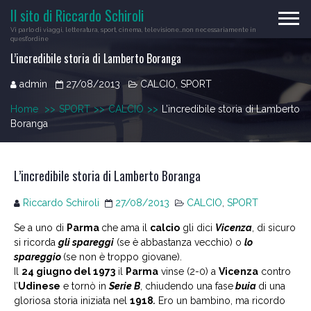
Skip
Il sito di Riccardo Schiroli
to
Vi parlo di viaggi, letteratura, sport, cinema, televisione…non necessariamente in
content
quest'ordine
L’incredibile storia di Lamberto Boranga
admin
27/08/2013
CALCIO
,
SPORT
Home
>>
SPORT
>>
CALCIO
>>
L’incredibile storia di Lamberto
Boranga
L’incredibile storia di Lamberto Boranga
Riccardo Schiroli
27/08/2013
CALCIO
,
SPORT
Se a uno di
Parma
che ama il
calcio
gli dici
Vicenza
, di sicuro
si ricorda
gli
spareggi
(se è abbastanza vecchio) o
lo
spareggio
(se non è troppo giovane).
Il
24 giugno del 1973
il
Parma
vinse (2-0) a
Vicenza
contro
l’
Udinese
e tornò in
Serie B
, chiudendo una fase
buia
di una
gloriosa storia iniziata nel
1918
.
Ero un bambino, ma ricordo