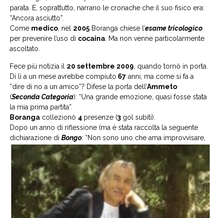
parata. E, soprattutto, narrano le cronache che il suo fisico era:
“Ancora asciutto”.
Come
medico
, nel
2005
Boranga chiese l’
esame tricologico
per prevenire l’uso di
cocaina
. Ma non venne particolarmente
ascoltato.
Fece più notizia il
20 settembre 2009
, quando tornò in porta.
Di lì a un mese avrebbe compiuto
67
anni, ma come si fa a
“dire di no a un amico”? Difese la porta dell’
Ammeto
(
Seconda Categoria
): “Una grande emozione, quasi fosse stata
la mia prima partita”.
Boranga
collezionò
4
presenze (
3
gol subiti).
Dopo un anno di riflessione (ma è stata raccolta la seguente
dichiarazione di
Bongo
: “Non sono uno che ama
improvvisare,