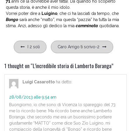
71
anni ce la dovrebbe aver fatta). Da quando ho scoperto
questa storia, è anche il mio idolo.
Vorrei poter dire a
Luigino
, che ci ha lasciati da tempo, che
Bongo
sarà anche “matto”, ma questa “pazzia” ha tutta la mia
stima. Anzi, adesso gli dedico la mia
camminata
quotidiana.
Navigazione
I 2 soli
Caro Arrigo ti scrivo-2
articoli
1 thought on “
L’incredibile storia di Lamberto Boranga
”
Luigi Casarotto
ha detto:
28/08/2013 alle 9:54 am
Buongiorno, io che sono di Vicenza lo spareggio del 73
me lo ricordo bene. Ma ricordo bene anche Lamberto
Boranga, che secondo me era un buonissimo portiere
giustamente “MATTO” come dice Suo Zio Luigino. mi
compiaccio della longevità di “Bongo” e ricordo bene