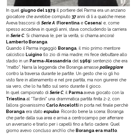
In quel
giugno del 1979
il portiere del Parma era un anziano
giocatore che avrebbe compiuto
37
anni di lì a qualche mese.
Aveva trascorsi di
Serie A
(
Fiorentina
e
Cesena
) e, come
spesso accadeva in quegli anni, stava concludendo la carriera
in
Serie C
. Si chiamava (e, per la verità, si chiama ancora)
Lamberto Boranga
.
Quando il Parma ingaggiò
Boranga
, il mio primo mentore
calcistico
Luigino
(lo zio di mia madre; mi fece debuttare allo
stadio in un
Parma-Alessandria
del
1969
) sentenziò che era
“matto”. Narra la leggenda che Boranga amasse
palleggiare
contro la traversa durante le partite. Un gesto che io gli ho
visto fare in allenamento e nel pre partita, ma non giurerei che
sia vero, che lo ha fatto sul serio durante il gioco.
In quel campionato di
Serie C
, il
Parma
aveva giocato con la
Triestina
al “Tardini” una drammatica partita finita 2-2, con
l’allora giovanissimo
Carlo Ancelotti
in porta nel finale perchè
Boranga
era stato
espulso
. Ricordo bene la scena: Boranga
che parte dalla sua area e arriva a centrocampo per afferrare
un avversario e tirarlo per i capelli fino a farlo cadere. Quel
giorno avevo concluso anch’io che
Boranga era matto
.