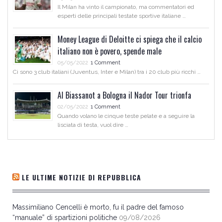
Il Milan ha vinto il campionato, ma commentatori ed
esperti delle principali testate sportive italiane …
Money League di Deloitte ci spiega che il calcio
italiano non è povero, spende male
05/05/2022
1 Comment
Ci sono 3 club italiani (Juventus, Inter e Milan) tra i 20 club più ricchi …
Al Biassanot a Bologna il Nador Tour trionfa
02/05/2022
1 Comment
Quando volano le cinque teste pelate e a seguire la
lisciata di testa, vuol dire …
LE ULTIME NOTIZIE DI REPUBBLICA
Massimiliano Cencelli è morto, fu il padre del famoso
“manuale” di spartizioni politiche
09/08/2026