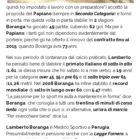
quindi ho impostato il lavoro con un preparatore”) accettò la
proposta del
Papiano
(sempre in
Seconda Categoria
) e tornò
in porta, ma questa volta in pianta stabile. In
2
stagioni
Boranga
ha giocato
49
partite, subendo
62
gol. Ma per il
Papiano
, i tanti gol non dipendono evidentemente dal
portiere, perchè gli ha offerto il rinnovo del
contratto fino al
2015
, quando Boranga avrà
73
anni.
Nel suo periodo di lontananza dal calcio praticato,
Lamberto
ha pensato bene di stabilire il
primato italiano di
salto in alto
(
1.61
, la stessa misura che ho saltato io a miei vertici, a
19
anni)
per le categorie
over
45
,
55
e
pre
65
e di
salto triplo
over
65
(
11.26
metri). Nel
2008 Boranga
ha infine stabilito il
record
mondiale
di
salto in lungo over 60
con
5.47
metri.
“La passione per lo sport mi aiuta a mantenermi in forma” dice
Boranga
, che consiglia a tutti una
trentina di minuti di
corsa
lenta
ogni volta che si può o, in alternativa,
un’ora di
marcia
.
“Per invecchiare bene” dice lui.
Lamberto Boranga
è Medico Sportivo a
Perugia
.
Presumibilmente in pensione (anche con la
Legge Fornero
, a