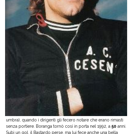
umbra), quando i dirigenti gli fecero notare che erano rimasti
senza portiere. Boranga tornò così in porta nel 1992, a
50
anni.
Subì un gol, il Bastardo perse, ma lui fece anche una bella