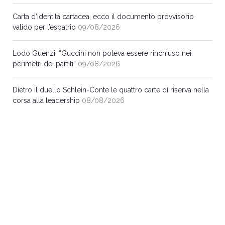
Carta d’identità cartacea, ecco il documento provvisorio
valido per l’espatrio
09/08/2026
Lodo Guenzi: “Guccini non poteva essere rinchiuso nei
perimetri dei partiti”
09/08/2026
Dietro il duello Schlein-Conte le quattro carte di riserva nella
corsa alla leadership
08/08/2026