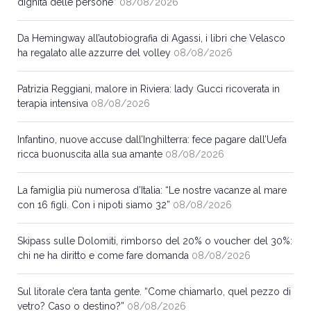
dignità delle persone”
08/08/2026
Da Hemingway all’autobiografia di Agassi, i libri che Velasco
ha regalato alle azzurre del volley
08/08/2026
Patrizia Reggiani, malore in Riviera: lady Gucci ricoverata in
terapia intensiva
08/08/2026
Infantino, nuove accuse dall’Inghilterra: fece pagare dall’Uefa
ricca buonuscita alla sua amante
08/08/2026
La famiglia più numerosa d’Italia: “Le nostre vacanze al mare
con 16 figli. Con i nipoti siamo 32”
08/08/2026
Skipass sulle Dolomiti, rimborso del 20% o voucher del 30%:
chi ne ha diritto e come fare domanda
08/08/2026
Sul litorale c’era tanta gente. “Come chiamarlo, quel pezzo di
vetro? Caso o destino?”
08/08/2026