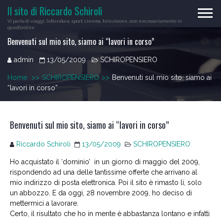
Skip
Il sito di Riccardo Schiroli
to
Vi parlo di viaggi, letteratura, sport, cinema, televisione…non necessariamente in
content
quest'ordine
Benvenuti sul mio sito, siamo ai “lavori in corso”
admin
13/05/2009
SCHIROPENSIERO
Home
>>
SCHIROPENSIERO
>>
Benvenuti sul mio sito, siamo ai
“lavori in corso”
Benvenuti sul mio sito, siamo ai “lavori in corso”
Riccardo Schiroli
13/05/2009
SCHIROPENSIERO
Ho acquistato il ‘dominio’ in un giorno di maggio del 2009,
rispondendo ad una delle tantissime offerte che arrivano al
mio indirizzo di posta elettronica. Poi il sito è rimasto lì, solo
un abbozzo. E da oggi, 28 novembre 2009, ho deciso di
mettermici a lavorare.
Certo, il risultato che ho in mente è abbastanza lontano e infatti