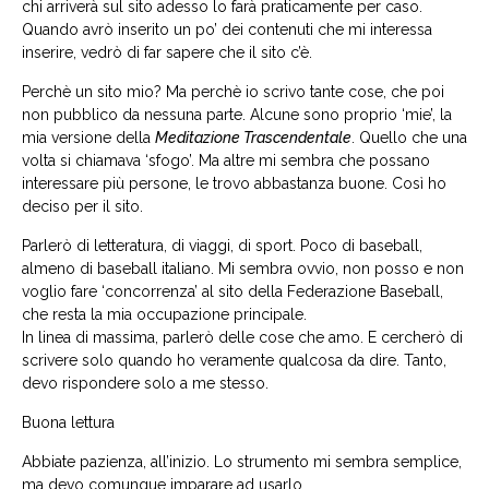
chi arriverà sul sito adesso lo farà praticamente per caso.
Quando avrò inserito un po’ dei contenuti che mi interessa
inserire, vedrò di far sapere che il sito c’è.
Perchè un sito mio? Ma perchè io scrivo tante cose, che poi
non pubblico da nessuna parte. Alcune sono proprio ‘mie’, la
mia versione della
Meditazione Trascendentale
. Quello che una
volta si chiamava ‘sfogo’. Ma altre mi sembra che possano
interessare più persone, le trovo abbastanza buone. Così ho
deciso per il sito.
Parlerò di letteratura, di viaggi, di sport. Poco di baseball,
almeno di baseball italiano. Mi sembra ovvio, non posso e non
voglio fare ‘concorrenza’ al sito della Federazione Baseball,
che resta la mia occupazione principale.
In linea di massima, parlerò delle cose che amo. E cercherò di
scrivere solo quando ho veramente qualcosa da dire. Tanto,
devo rispondere solo a me stesso.
Buona lettura
Abbiate pazienza, all’inizio. Lo strumento mi sembra semplice,
ma devo comunque imparare ad usarlo.