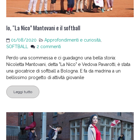
Io, “La Nico” Mantovani e il softball
01/08/2020
Approfondimenti e curiosità
,
su
SOFTBALL
2 commenti
Io,
Perdo una scommessa e ci guadagno una bella storia:
“La
Nicoletta Mantovani, detta "La Nico" e Vedova Pavarotti, è stata
Nico”
una giocatrice di softball a Bologna. E fa da madrina a un
Mantovani
bellissimo progetto di attività giovanile
e
il
Leggi tutto
softball