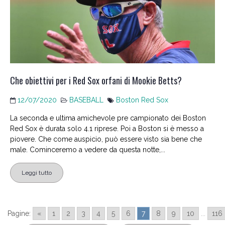
Che obiettivi per i Red Sox orfani di Mookie Betts?
12/07/2020
BASEBALL
Boston Red Sox
La seconda e ultima amichevole pre campionato dei Boston
Red Sox è durata solo 4.1 riprese. Poi a Boston si è messo a
piovere. Che come auspicio, può essere visto sia bene che
male. Cominceremo a vedere da questa notte,...
Leggi tutto
Pagine:
«
1
2
3
4
5
6
7
8
9
10
...
116