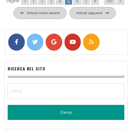
Pagine:
«
1
2
3
4
5
6
7
8
...
116
»
Navigazione
Articoli meno recenti
Articoli seguenti
articoli
RICERCA NEL SITO
Ricerca
per: